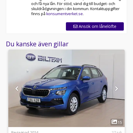
och få nya lån. För stöd, vänd dig till budget- och
skuldrådgivningen i din kommun. Kontaktuppgifter
finns på
konsumentverket.se
.
Ansök om lånelöfte
Du kanske även gillar
1
3
15
i
Begagnad 2024
27 juli