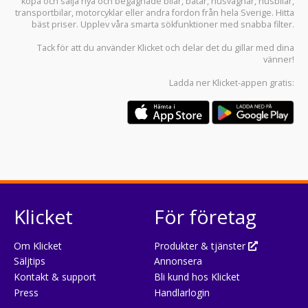
köpa och sälja
nya och begagnade bilar
,
båtar
,
husvagnar
,
husbilar
,
transportbilar
,
motorcyklar
eller andra fordon från hela Sverige. Hitta
bäst priser. Upplev våra smarta sökfunktioner med snabba filter.
Tack för att du använder
Klicket
och delar det du gillar med dina
vänner!
Ladda ner
Klicket-appen
gratis:
Klicket
För företag
Om Klicket
Produkter & tjänster
Säljtips
Annonsera
Kontakt & support
Bli kund hos Klicket
Press
Handlarlogin