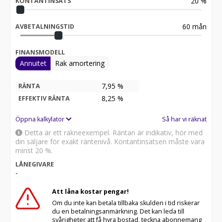
20
%
KONTANTINSATS
60
mån
AVBETALNINGSTID
FINANSMODELL
Annuitet
Rak amortering
7,95 %
RÄNTA
8,25
%
EFFEKTIV RÄNTA
Öppna kalkylator
Så har vi räknat
Detta är ett räkneexempel. Räntan är indikativ, hör med
din säljare för exakt räntenivå. Kontantinsatsen måste vara
minst 20 %.
LÅNEGIVARE
-
Att låna kostar pengar!
Om du inte kan betala tillbaka skulden i tid riskerar
du en betalningsanmärkning. Det kan leda till
svårigheter att få hyra bostad, teckna abonnemang