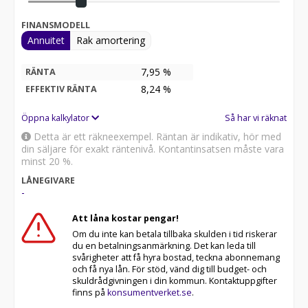
FINANSMODELL
Annuitet
Rak amortering
7,95 %
RÄNTA
8,24
%
EFFEKTIV RÄNTA
Öppna kalkylator
Så har vi räknat
Detta är ett räkneexempel. Räntan är indikativ, hör med
din säljare för exakt räntenivå. Kontantinsatsen måste vara
minst 20 %.
LÅNEGIVARE
-
Att låna kostar pengar!
Om du inte kan betala tillbaka skulden i tid riskerar
du en betalningsanmärkning. Det kan leda till
svårigheter att få hyra bostad, teckna abonnemang
och få nya lån. För stöd, vänd dig till budget- och
skuldrådgivningen i din kommun. Kontaktuppgifter
finns på
konsumentverket.se
.