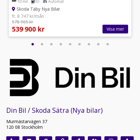
10 mil
El
Automat
Skoda Täby Nya Bilar
fr. 8 747 kr/mån
578 965 kr
539 900 kr
Visa mer
Din Bil / Skoda Sätra (Nya bilar)
Murmästarvägen 37
120 08 Stockholm