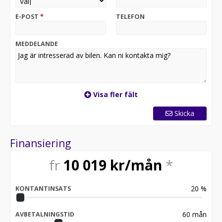
* Sänkt sportchassi
* LED Matrix-strålkastare
E-POST
*
TELEFON
* Modern Solid-designspråk
Varmt välkommen till Skoda Sätra för mer information.
MEDDELANDE
Öppettider:
Visa fler fält
Skicka
Finansiering
fr
10 019
kr/mån
*
20
%
KONTANTINSATS
60
mån
AVBETALNINGSTID