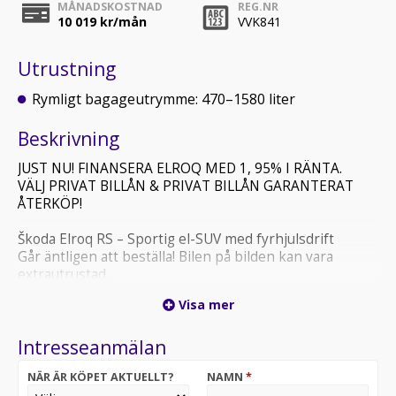
MÅNADSKOSTNAD
REG.NR
10 019
kr/mån
VVK841
Utrustning
Rymligt bagageutrymme: 470–1580 liter
Beskrivning
JUST NU! FINANSERA ELROQ MED 1, 95% I RÄNTA.
VÄLJ PRIVAT BILLÅN & PRIVAT BILLÅN GARANTERAT
ÅTERKÖP!
Škoda Elroq RS – Sportig el-SUV med fyrhjulsdrift
Går äntligen att beställa! Bilen på bilden kan vara
extrautrustad.
Visa mer
Höjdpunkter:
* 340 hk (250 kW) – dubbla elmotorer
Intresseanmälan
* 84 kWh batteri
* Fyrhjulsdrift (4x4)
NÄR ÄR KÖPET AKTUELLT?
NAMN
*
* 0–100 km/h på 5, 4 sekunder