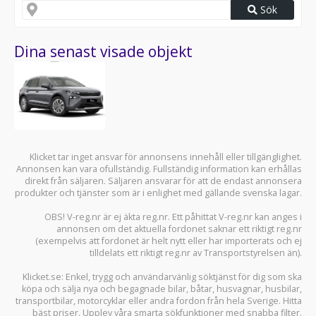
Sök
Dina senast visade objekt
Klicket tar inget ansvar för annonsens innehåll eller tillgänglighet.
Annonsen kan vara ofullständig. Fullständig information kan erhållas
direkt från säljaren. Säljaren ansvarar för att de endast annonsera
produkter och tjänster som är i enlighet med gällande svenska lagar.
OBS! V-reg.nr är ej äkta reg.nr. Ett påhittat V-reg.nr kan anges i
annonsen om det aktuella fordonet saknar ett riktigt reg.nr
(exempelvis att fordonet är helt nytt eller har importerats och ej
tilldelats ett riktigt reg.nr av Transportstyrelsen än).
Klicket.se
: Enkel, trygg och användarvänlig söktjänst för dig som ska
köpa och sälja
nya och begagnade bilar
,
båtar
,
husvagnar
,
husbilar
,
transportbilar
,
motorcyklar
eller andra fordon från hela Sverige. Hitta
bäst priser. Upplev våra smarta sökfunktioner med snabba filter.