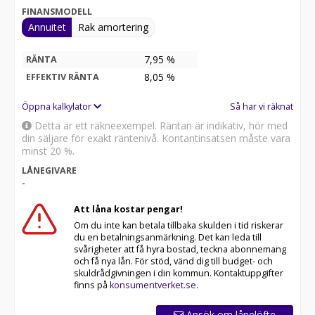
FINANSMODELL
Annuitet
Rak amortering
7,95 %
RÄNTA
8,05
%
EFFEKTIV RÄNTA
Öppna kalkylator
Så har vi räknat
Detta är ett räkneexempel. Räntan är indikativ, hör med
din säljare för exakt räntenivå. Kontantinsatsen måste vara
minst 20 %.
LÅNEGIVARE
-
Att låna kostar pengar!
Om du inte kan betala tillbaka skulden i tid riskerar
du en betalningsanmärkning. Det kan leda till
svårigheter att få hyra bostad, teckna abonnemang
och få nya lån. För stöd, vänd dig till budget- och
skuldrådgivningen i din kommun. Kontaktuppgifter
finns på
konsumentverket.se
.
Ansök om lånelöfte