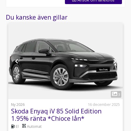
Du kanske även gillar
1
5
3
l
Ny 2026
16 december 2025
Skoda Enyaq iV 85 Solid Edition
1.95% ränta *Chioce lån*
El
Automat