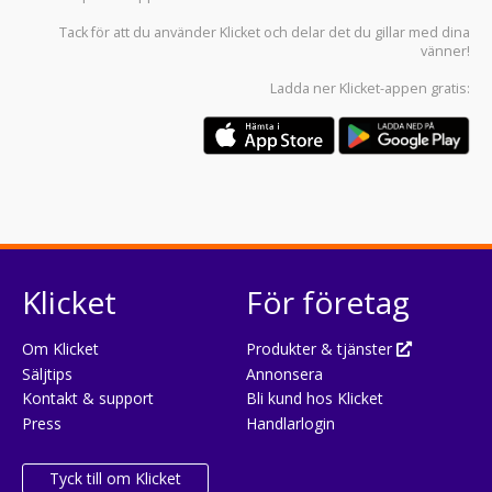
Tack för att du använder
Klicket
och delar det du gillar med dina
vänner!
Ladda ner
Klicket-appen
gratis:
Klicket
För företag
Om Klicket
Produkter & tjänster
Säljtips
Annonsera
Kontakt & support
Bli kund hos Klicket
Press
Handlarlogin
Tyck till om Klicket