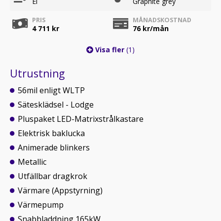
El
Graphite grey
PRIS
MÅNADSKOSTNAD
4 711 kr
76
kr/mån
Visa fler
(1)
Utrustning
56mil enligt WLTP
Sätesklädsel - Lodge
Pluspaket LED-Matrixstrålkastare
Elektrisk baklucka
Animerade blinkers
Metallic
Utfällbar dragkrok
Värmare (Appstyrning)
Värmepump
Snabbladdning 165kW