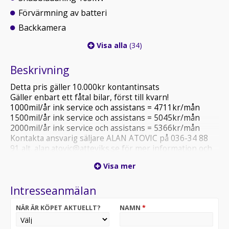
Förvärmning av batteri
Backkamera
Visa alla
(34)
Beskrivning
Detta pris gäller 10.000kr kontantinsats
Gäller enbart ett fåtal bilar, först till kvarn!
1000mil/år ink service och assistans = 4711kr/mån
1500mil/år ink service och assistans = 5045kr/mån
2000mil/år ink service och assistans = 5366kr/mån
Kontakta ansvarig säljare ALAN ATOVIC på 036-34 88
91 alt. alan.atovic@atteviks.se för mer information och
visning samt säkerställa att bilen är på plats, Vi tar
Visa mer
gärna din bil i inbyte
Intresseanmälan
NÄR ÄR KÖPET AKTUELLT?
NAMN
*