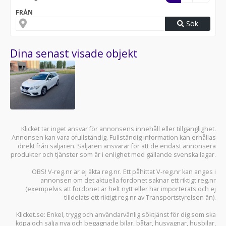
FRÅN
Sök
Dina senast visade objekt
Klicket tar inget ansvar för annonsens innehåll eller tillgänglighet.
Annonsen kan vara ofullständig. Fullständig information kan erhållas
direkt från säljaren. Säljaren ansvarar för att de endast annonsera
produkter och tjänster som är i enlighet med gällande svenska lagar.
OBS! V-reg.nr är ej äkta reg.nr. Ett påhittat V-reg.nr kan anges i
annonsen om det aktuella fordonet saknar ett riktigt reg.nr
(exempelvis att fordonet är helt nytt eller har importerats och ej
tilldelats ett riktigt reg.nr av Transportstyrelsen än).
Klicket.se
: Enkel, trygg och användarvänlig söktjänst för dig som ska
köpa och sälja
nya och begagnade bilar
,
båtar
,
husvagnar
,
husbilar
,