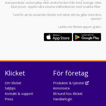
transportbilar
,
motorcyklar
eller andra fordon från hela Sverige. Hitta
bäst priser. Upplev våra smarta sökfunktioner med snabba filter.
Tack för att du använder
Klicket
och delar det du gillar med dina
vänner!
Ladda ner
Klicket-appen
gratis:
Klicket
För företag
Om Klicket
Produkter & tjänster
Säljtips
Annonsera
Kontakt & support
Bli kund hos Klicket
Press
Handlarlogin