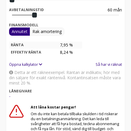
60
mån
AVBETALNINGSTID
FINANSMODELL
Annuitet
Rak amortering
7,95 %
RÄNTA
8,24
%
EFFEKTIV RÄNTA
Öppna kalkylator
Så har vi räknat
Detta är ett räkneexempel. Räntan är indikativ, hör med
din säljare för exakt räntenivå. Kontantinsatsen måste vara
minst 20 %.
LÅNEGIVARE
-
Att låna kostar pengar!
Om du inte kan betala tillbaka skulden i tid riskerar
du en betalningsanmärkning. Det kan leda till
svårigheter att få hyra bostad, teckna abonnemang
och få nya lån. För stöd, vänd dig till budget- och