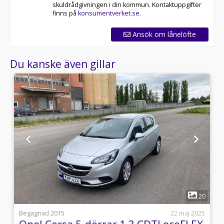
skuldrådgivningen i din kommun. Kontaktuppgifter
finns på
konsumentverket.se
.
Ansök om lånelöfte
Du kanske även gillar
1
0
20
i
Begagnad 2015
22 maj 2025