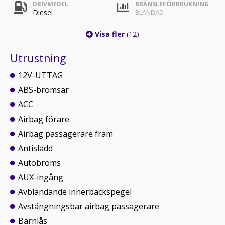
DRIVMEDEL
BRÄNSLEFÖRBRUKNING
Diesel
BLANDAD
Visa fler
(12)
Utrustning
12V-UTTAG
ABS-bromsar
ACC
Airbag förare
Airbag passagerare fram
Antisladd
Autobroms
AUX-ingång
Avbländande innerbackspegel
Avstängningsbar airbag passagerare
Barnlås