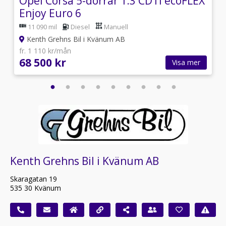
Opel Corsa 5-dörrar 1.3 CDTI ecoFLEX
Enjoy Euro 6
11 090 mil
Diesel
Manuell
Kenth Grehns Bil i Kvänum AB
fr. 1 110 kr/mån
68 500 kr
Visa mer
Kenth Grehns Bil i Kvänum AB
Skaragatan 19
535 30 Kvänum