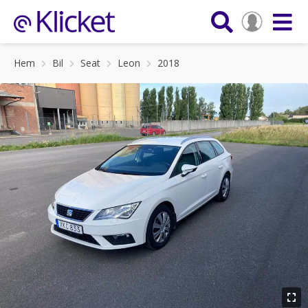
Hem
Bil
Seat
Leon
2018