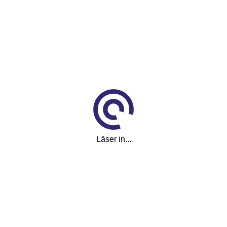
160 000 kr
Månadskostnad
2 592
kr/mån
Reg.nr
NCE04C
Läser in...
Visa fler
(12)
Visa färre
Utrustning
Ring alltid innan besök
Fler bilder på www.alcar.se