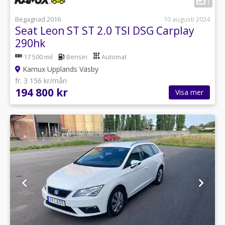
1
Begagnad 2016
10 augusti 2024
Seat Leon ST ST 2.0 TSI DSG Carplay
290hk
17 500 mil
Bensin
Automat
Kamux Upplands Väsby
fr. 3 156 kr/mån
194 800 kr
Visa mer