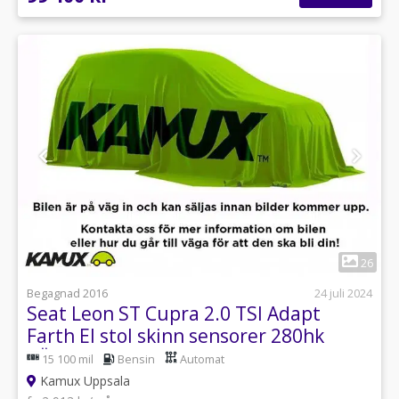
1
26
Begagnad 2016
24 juli 2024
Seat Leon ST Cupra 2.0 TSI Adapt
Farth El stol skinn sensorer 280hk
RÄNTA
15 100 mil
Bensin
Automat
Kamux Uppsala