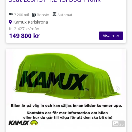
7 200 mil
Bensin
Automat
Kamux Karlskrona
fr. 2 427 kr/mån
149 800 kr
Visa mer
1
26