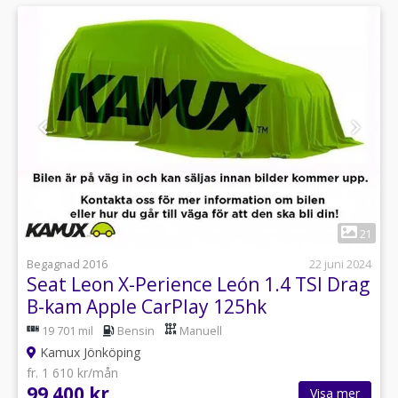
1
21
Begagnad 2016
22 juni 2024
Seat Leon X-Perience León 1.4 TSI Drag
B-kam Apple CarPlay 125hk
19 701 mil
Bensin
Manuell
Kamux Jönköping
fr. 1 610 kr/mån
99 400 kr
Visa mer