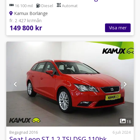
16 100 mil
Diesel
Automat
Kamux Borlänge
fr. 2 427 kr/mån
149 800 kr
Visa mer
1
18
Begagnad 2016
6 juli 2024
Seat Leon ST 1.2 TSI DSG 110hk