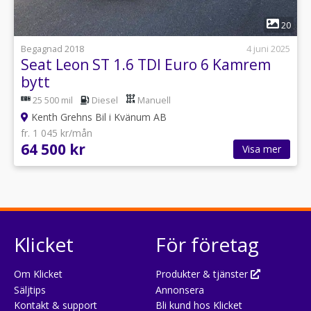
1
20
Begagnad 2018
4 juni 2025
Seat Leon ST 1.6 TDI Euro 6 Kamrem
bytt
25 500 mil
Diesel
Manuell
Kenth Grehns Bil i Kvänum AB
fr. 1 045 kr/mån
64 500 kr
Visa mer
Klicket
För företag
Om Klicket
Produkter & tjänster
Säljtips
Annonsera
Kontakt & support
Bli kund hos Klicket