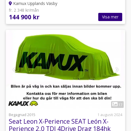
Kamux Upplands Väsby
fr. 2 348 kr/mån
144 900 kr
Visa mer
1
17
Begagnad 2015
1 augusti 2024
Seat Leon X-Perience SEAT León X-
Perience 2.0 TDI 4Drive Drag 184hk