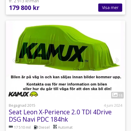
fr. 2 913 kr/mån
179 800 kr
Visa mer
1
18
Begagnad 2015
4 juni 2024
Seat Leon X-Perience 2.0 TDI 4Drive
DSG Navi PDC 184hk
17 510 mil
Diesel
Automat