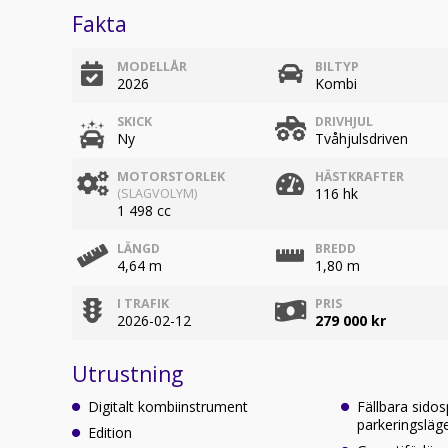
Fakta
MODELLÅR
BILTYP
2026
Kombi
SKICK
DRIVHJUL
Ny
Tvåhjulsdriven
MOTORSTORLEK
HÄSTKRAFTER
116 hk
(SLAGVOLYM)
1 498 cc
LÄNGD
BREDD
4,64 m
1,80 m
I TRAFIK
PRIS
2026-02-12
279 000 kr
Utrustning
Digitalt kombiinstrument
Fällbara sido
parkeringsläg
Edition