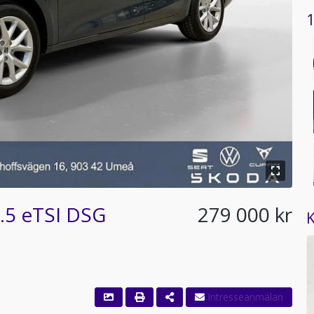
1
.5 eTSI DSG
279 000 kr
K