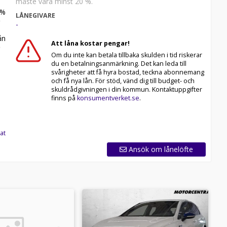
måste vara minst 20 %.
%
LÅNEGIVARE
-
n
Att låna kostar pengar!
Om du inte kan betala tillbaka skulden i tid riskerar
du en betalningsanmärkning. Det kan leda till
svårigheter att få hyra bostad, teckna abonnemang
och få nya lån. För stöd, vänd dig till budget- och
skuldrådgivningen i din kommun. Kontaktuppgifter
finns på
konsumentverket.se
.
at
Ansök om lånelöfte