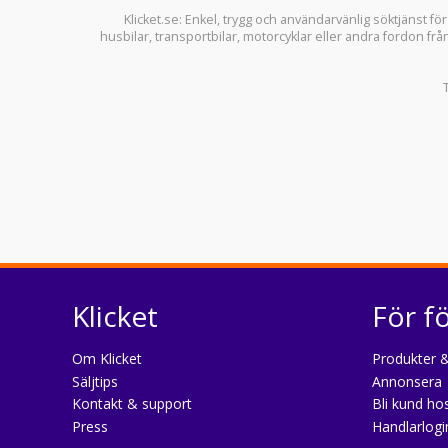
Klicket.se
: Enkel, trygg och användarvänlig söktjänst fö
husbilar
,
transportbilar
,
motorcyklar
eller andra fordon frå
Klicket
För f
Om Klicket
Produkter &
Säljtips
Annonsera
Kontakt & support
Bli kund hos
Press
Handlarlogi