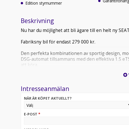
Garantiförlän
Edition styrnummer
Beskrivning
Nu har du möjlighet att bli ägare till en helt ny SEAT
Fabriksny bil för endast 279 000 kr.
Den perfekta kombinationen av sportig design, mod
DSG-automat tillsammans med den effektiva 1.5 eT
att köra.
Utrustning & Paket:
Intresseanmälan
Digitalt kombiinstrument
Teknikpaket Style
NÄR ÄR KÖPET AKTUELLT?
Trådlös Apple CarPlay & Full Link
Mörktonade rutor bak
Infällbara sidospeglar med parkeringsläge
E-POST
*
Regn- och ljussensor
Coming Home / Leaving Home-funktion
Komfortpaket