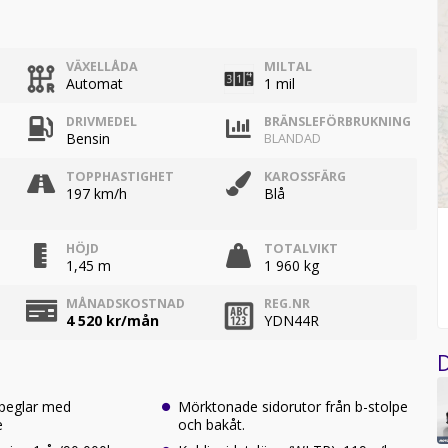
VÄXELLÅDA
MILTAL
Automat
1 mil
DRIVMEDEL
BRÄNSLEFÖRBRUKNING
Bensin
BLANDAD
TOPPHASTIGHET
KAROSSFÄRG
197 km/h
Blå
HÖJD
TOTALVIKT
1,45 m
1 960 kg
MÅNADSKOSTNAD
REG.NR
4 520
kr/mån
YDN44R
D
speglar med
Mörktonade sidorutor från b-stolpe
e
och bakåt.