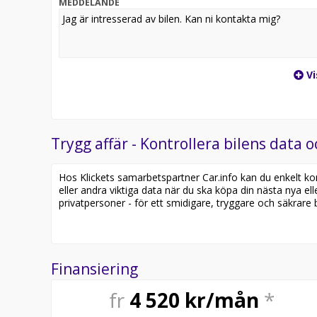
MEDDELANDE
Garantiförlängning 1 år / 90 000 km
Fakta:
Automat (DSG Sekventiell)
Vi
115 hk
Mildhybrid / bensin
Rymlig och praktisk kombi
Årsmodell 2026
Fabriksny
Trygg affär - Kontrollera bilens data o
En modern familjebil med premiumkänsla och massor a
Hos Klickets samarbetspartner Car.info kan du enkelt kontr
eller andra viktiga data när du ska köpa din nästa nya ell
Kontakta mig på 090153977 för mer information ell
privatpersoner - för ett smidigare, tryggare och säkrare b
Finansiering
fr
4 520
kr/mån
*