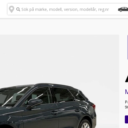
Sök på märke, modell, version, modellår, reg.nr
P
9