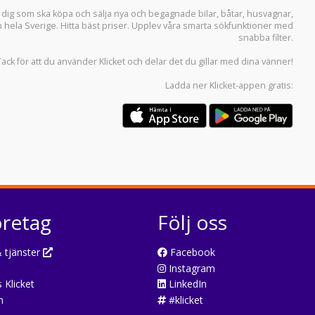
r dig som ska köpa och sälja
nya och begagnade bilar
,
båtar
,
husvagnar
,
n hela Sverige. Hitta bäst priser. Upplev våra smarta sökfunktioner med
snabba filter.
Tack för att du använder
Klicket
och delar det du gillar med dina vänner!
Ladda ner
Klicket-appen
gratis:
öretag
Följ oss
 tjänster
Facebook
Instagram
 Klicket
LinkedIn
n
#klicket