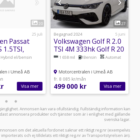
1
1
20
27
25 juli
Begagnad 2024
5 juni
B
en Passat
Volkswagen Golf R 2.0
 1.5TSI,
TSI 4M 333hk Golf R 20
Years/DCC/HUD
3
Hybrid el/bensin
1 658 mil
Bensin
Automat
/Drag/Backkamera
len i Umeå AB
Motorcentralen i Umeå AB
ån
fr. 8 085 kr/mån
f
kr
499 000 kr
6
Visa mer
Visa mer
llgänglighet. Annonsen kan vara ofullständig. Fullständig information kan
 endast annonsera produkter och tjänster som är i enlighet med gällande
svenska lagar.
i annonsen om det aktuella fordonet saknar ett riktigt reg.nr (exempelvis
r importerats och ej tilldelats ett riktigt reg.nr av Transportstyrelsen än).