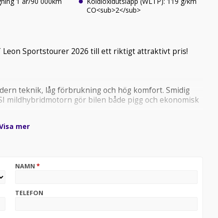
gning 1 år/90 000km
Koldioxidutsläpp (WLTP): 119 g/km
CO<sub>2</sub>
 Leon Sportstourer 2026 till ett riktigt attraktivt pris!
ern teknik, låg förbrukning och hög komfort. Smidig
SI mildhybridmotorn gör bilen både pigg och ekonomisk
Visa mer
NAMN
*
TELEFON