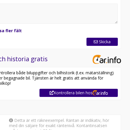
sa fler fält
Skicka
ch historia gratis
v utrustning – till ett pris som är svårt att slå.
ollera både biluppgifter och bilhistorik (t.ex. mätarställning)
er begagnade bil. Tjänsten är helt gratis att använda för
er visning!
ilköp!
Kontrollera bilen hos
Detta är ett räkneexempel. Räntan är indikativ, hör
med din säljare för exakt räntenivå. Kontantinsatsen