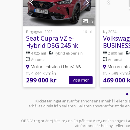
1
6
13
Igår 11:35
Begagnad 2023
16 juli
Ny 2024
Seat Cupra VZ e-
Volkswag
 S
Hybrid DSG 245hk
BUSINESS
/Drag/Backkamera
204HK
mat
4 025 mil
Hybrid el/bensin
2 800 mil
Värmare
Automat
Automat
AB
Motorcentralen i Umeå AB
Motorcentra
fr. 4 844 kr/mån
fr. 7 599 kr/m
299 000 kr
469 000 
sa mer
Visa mer
Klicket tar inget ansvar för annonsens innehåll eller ti
erhållas direkt från säljaren. Säljaren ansvarar för att de
OBS! V-reg.nr är ej äkta reg.nr. Ett påhittat V-reg.nr kan anges 
att fordonet är helt nytt eller ha