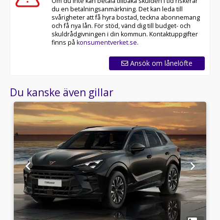
Om du inte kan betala tillbaka skulden i tid riskerar
du en betalningsanmärkning. Det kan leda till
svårigheter att få hyra bostad, teckna abonnemang
och få nya lån. För stöd, vänd dig till budget- och
skuldrådgivningen i din kommun. Kontaktuppgifter
finns på
konsumentverket.se
.
Ansök om lånelöfte
Du kanske även gillar
1