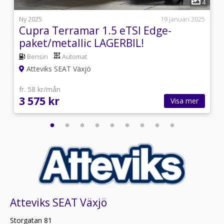
8
4
l
Ny 2025
19 januari 2025
Cupra Terramar 1.5 eTSI Edge-
paket/metallic LAGERBIL!
Bensin
Automat
Atteviks SEAT Växjö
fr. 58 kr/mån
3 575 kr
Visa mer
Atteviks SEAT Växjö
Storgatan 81