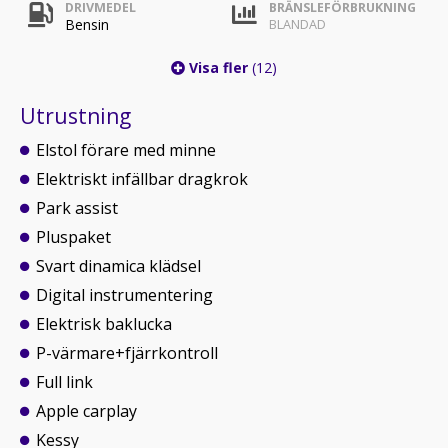
DRIVMEDEL
BRÄNSLEFÖRBRUKNING
Bensin
BLANDAD
Visa fler
(12)
Utrustning
Elstol förare med minne
Elektriskt infällbar dragkrok
Park assist
Pluspaket
Svart dinamica klädsel
Digital instrumentering
Elektrisk baklucka
P-värmare+fjärrkontroll
Full link
Apple carplay
Kessy