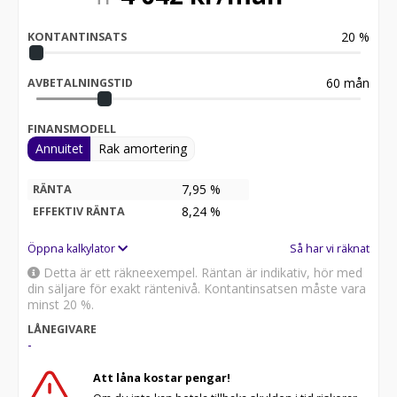
20
%
KONTANTINSATS
60
mån
AVBETALNINGSTID
FINANSMODELL
Annuitet
Rak amortering
7,95 %
RÄNTA
8,24
%
EFFEKTIV RÄNTA
Öppna kalkylator
Så har vi räknat
Detta är ett räkneexempel. Räntan är indikativ, hör med
din säljare för exakt räntenivå. Kontantinsatsen måste vara
minst 20 %.
LÅNEGIVARE
-
Att låna kostar pengar!