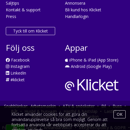
Säljtips
Annonsera
Kontakt & support
Bli kund hos Klicket
Press
Handlarlogin
Tyck till om Klicket
Följ oss
Appar
Facebook
iPhone & iPad (App Store)
Instagram
Android (Google Play)
LinkedIn
#klicket
Snabblänkar:
Arbetsmaskin
•
ATV & snöskoter
•
Bil
•
Buss
•
Båt
•
Husbil & husvagn
•
Hästbil & hästsläp
•
Lastbil
•
Klicket använder cookies för att göra din
OK
Motorcykel & moped
•
Släpfordon
användarupplevelse så bra som möjligt. Genom att
fortsätta använda vår webbplats accepterar du att
Fordonsköp online
•
Användarvillkor
•
Integritetspolicy & GDPR
•
cookies används.