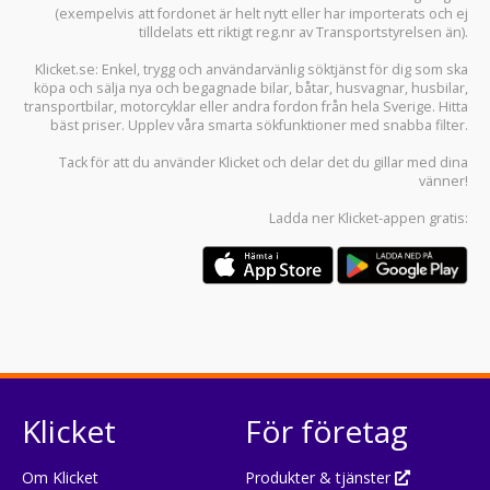
(exempelvis att fordonet är helt nytt eller har importerats och ej
tilldelats ett riktigt reg.nr av Transportstyrelsen än).
Klicket.se
: Enkel, trygg och användarvänlig söktjänst för dig som ska
köpa och sälja
nya och begagnade bilar
,
båtar
,
husvagnar
,
husbilar
,
transportbilar
,
motorcyklar
eller andra fordon från hela Sverige. Hitta
bäst priser. Upplev våra smarta sökfunktioner med snabba filter.
Tack för att du använder
Klicket
och delar det du gillar med dina
vänner!
Ladda ner
Klicket-appen
gratis:
Klicket
För företag
Om Klicket
Produkter & tjänster