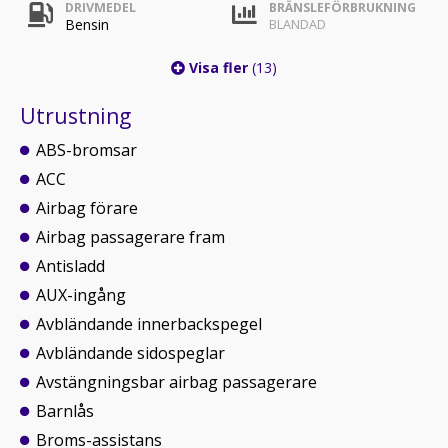
DRIVMEDEL
BRÄNSLEFÖRBRUKNING
Bensin
BLANDAD
Visa fler
(13)
Utrustning
ABS-bromsar
ACC
Airbag förare
Airbag passagerare fram
Antisladd
AUX-ingång
Avbländande innerbackspegel
Avbländande sidospeglar
Avstängningsbar airbag passagerare
Barnlås
Broms-assistans