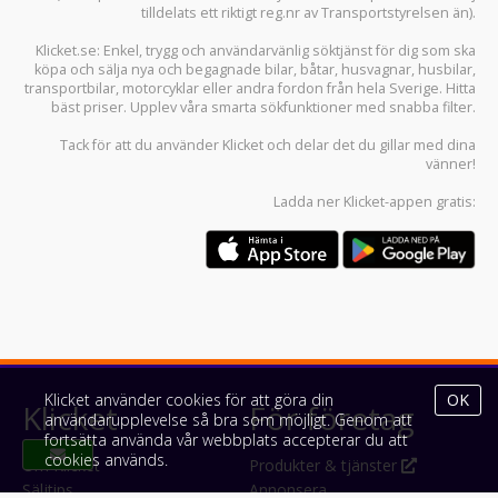
tilldelats ett riktigt reg.nr av Transportstyrelsen än).
Klicket.se
: Enkel, trygg och användarvänlig söktjänst för dig som ska
köpa och sälja
nya och begagnade bilar
,
båtar
,
husvagnar
,
husbilar
,
transportbilar
,
motorcyklar
eller andra fordon från hela Sverige. Hitta
bäst priser. Upplev våra smarta sökfunktioner med snabba filter.
Tack för att du använder
Klicket
och delar det du gillar med dina
vänner!
Ladda ner
Klicket-appen
gratis:
Klicket använder cookies för att göra din
OK
Klicket
För företag
användarupplevelse så bra som möjligt. Genom att
fortsätta använda vår webbplats accepterar du att
cookies används.
Om Klicket
Produkter & tjänster
Säljtips
Annonsera