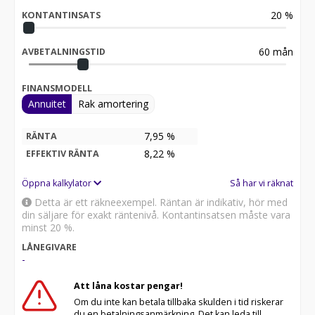
20
%
KONTANTINSATS
60
mån
AVBETALNINGSTID
FINANSMODELL
Annuitet
Rak amortering
7,95 %
RÄNTA
8,22
%
EFFEKTIV RÄNTA
Öppna kalkylator
Så har vi räknat
Detta är ett räkneexempel. Räntan är indikativ, hör med
din säljare för exakt räntenivå. Kontantinsatsen måste vara
minst 20 %.
LÅNEGIVARE
-
Att låna kostar pengar!
Om du inte kan betala tillbaka skulden i tid riskerar
du en betalningsanmärkning. Det kan leda till