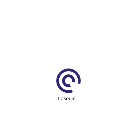
ar (Årsskatt 943kr) 175hk
(2011)
g i Torshälla
Läser in...