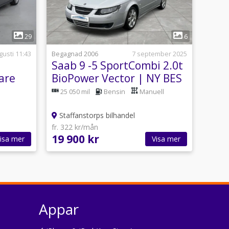
1
29
6
gusti 11:43
Begagnad 2006
7 september 2025
Saab 9 -5 SportCombi 2.0t
kare
BioPower Vector | NY BES
| DRAG
25 050 mil
Bensin
Manuell
Staffanstorps bilhandel
fr. 322 kr/mån
19 900 kr
isa mer
Visa mer
Appar