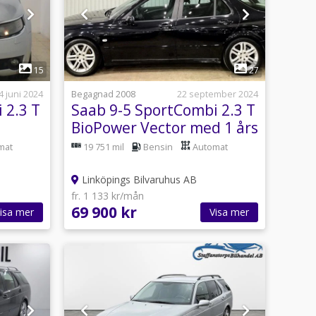
1
15
27
4 juni 2024
Begagnad 2008
22 september 2024
 2.3 T
Saab 9-5 SportCombi 2.3 T
BioPower Vector med 1 års
garanti
mat
19 751 mil
Bensin
Automat
Linköpings Bilvaruhus AB
fr. 1 133 kr/mån
69 900 kr
isa mer
Visa mer