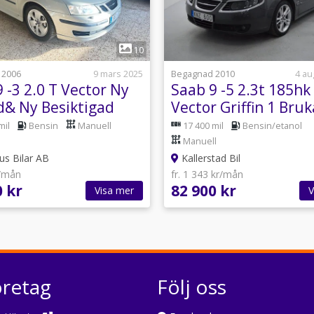
1
1
10
 2006
9 mars 2025
Begagnad 2010
4 au
 -3 2.0 T Vector Ny
Saab 9 -5 2.3t 185hk
d& Ny Besiktigad
Vector Griffin 1 Bru
Drag Motorvär
mil
Bensin
Manuell
17 400 mil
Bensin/etanol
Manuell
s Bilar AB
Kallerstad Bil
r/mån
fr. 1 343 kr/mån
0 kr
82 900 kr
Visa mer
V
öretag
Följ oss