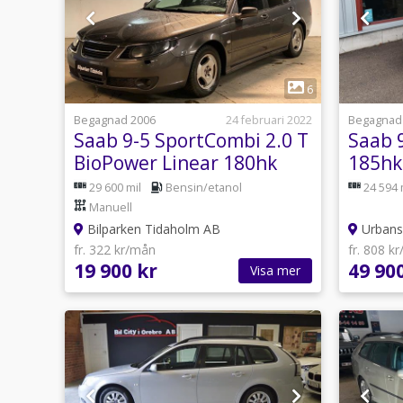
1
6
Begagnad 2006
24 februari 2022
Begagnad
Saab 9-5 SportCombi 2.0 T
Saab 
BioPower Linear 180hk
185hk 
Auto 
29 600 mil
Bensin/etanol
24 594 
Manuell
Bilparken Tidaholm AB
Urbans 
fr. 322 kr/mån
fr. 808 k
19 900 kr
49 90
Visa mer