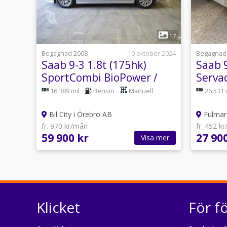
1
17
Begagnad 2008
10 oktober 2024
Begagnad
Saab 9-3 1.8t (175hk)
Saab 9
SportCombi BioPower /
Serva
Nyservad & Ny Besiktad
16 389 mil
Bensin
Manuell
26 531 
Bil City i Örebro AB
Fulmaru
fr. 970 kr/mån
fr. 452 k
59 900 kr
27 90
Visa mer
Klicket
För f