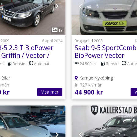
1
1
13
 2009
6 april 2024
Begagnad 2008
1
9-5 2.3 T BioPower
Saab 9-5 SportCombi
Griffin / Vector /
BioPower Vector
/ PDC
mil
Bensin
Automat
24 500 mil
Bensin
Auto
Bilar
Kamux Nyköping
r/mån
fr. 727 kr/mån
0 kr
44 900 kr
Visa mer
V