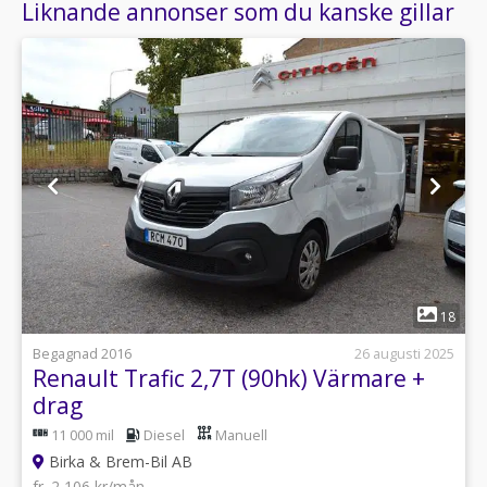
Liknande annonser som du kanske gillar
1
18
Begagnad 2016
26 augusti 2025
Renault Trafic 2,7T (90hk) Värmare +
drag
11 000 mil
Diesel
Manuell
Birka & Brem-Bil AB
fr. 2 106 kr/mån