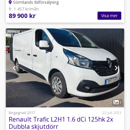
Sörmlands Bilförsäljning
fr. 1 457 kr/mån
89 900 kr
Visa mer
1
7
Begagnad 2017
22 juli 2023
Renault Trafic L2H1 1.6 dCi 125hk 2x
Dubbla skjutdörr