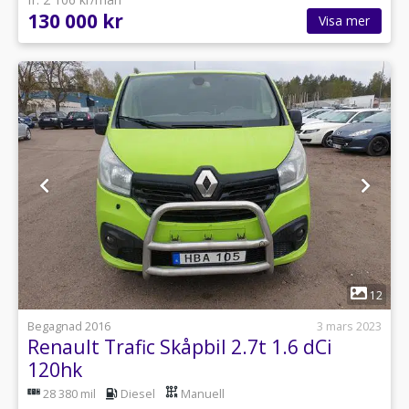
130 000 kr
Visa mer
1
12
Begagnad 2016
3 mars 2023
Renault Trafic Skåpbil 2.7t 1.6 dCi
120hk
28 380 mil
Diesel
Manuell