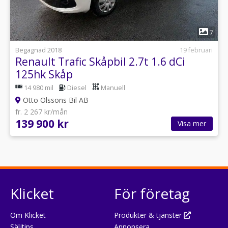
1
7
Begagnad 2018
19 februari
Renault Trafic Skåpbil 2.7t 1.6 dCi
125hk Skåp
14 980 mil
Diesel
Manuell
Otto Olssons Bil AB
fr. 2 267 kr/mån
139 900 kr
Visa mer
Klicket
För företag
Om Klicket
Produkter & tjänster
Säljtips
Annonsera