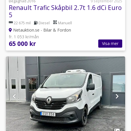
Begagnad 2016
9 september 2025
Renault Trafic Skåpbil 2.7t 1.6 dCi Euro
5
22 675 mil
Diesel
Manuell
Netauktion.se - Bilar & Fordon
fr. 1 053 kr/mån
65 000 kr
Visa mer
1