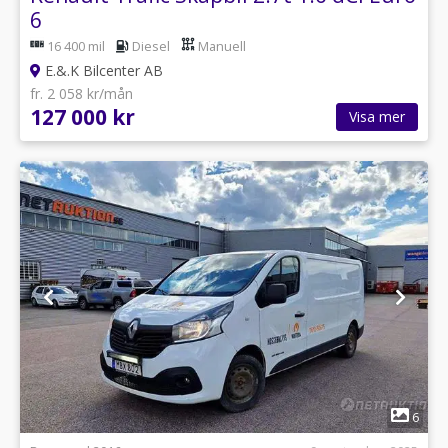
6
16 400 mil
Diesel
Manuell
E.&.K Bilcenter AB
fr. 2 058 kr/mån
127 000 kr
Visa mer
1
6