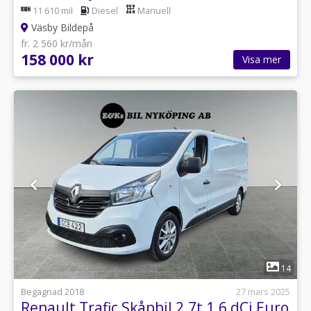
11 610 mil
Diesel
Manuell
Väsby Bildepå
fr. 2 560 kr/mån
158 000 kr
Visa mer
1
14
Begagnad 2018
27 mars 2025
Renault Trafic Skåpbil 2.7t 1.6 dCi Euro