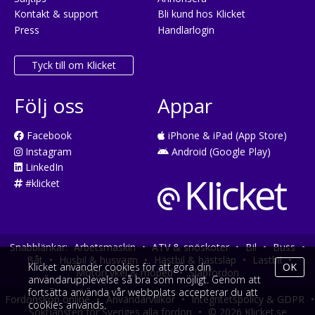
Kontakt & support
Bli kund hos Klicket
Press
Handlarlogin
Tyck till om Klicket
Följ oss
Appar
Facebook
iPhone & iPad (App Store)
Instagram
Android (Google Play)
LinkedIn
#klicket
Snabblänkar:
Arbetsmaskin
•
ATV & snöskoter
•
Bil
•
Buss
•
Båt
•
Husbil & husvagn
•
Hästbil & hästsläp
•
Lastbil
•
Klicket använder cookies för att göra din
OK
Motorcykel & moped
•
Släpfordon
användarupplevelse så bra som möjligt. Genom att
fortsätta använda vår webbplats accepterar du att
Fordonsköp online
•
Användarvillkor
•
Integritetspolicy & GDPR
•
cookies används.
Söktjänsten för Sveriges alla fordon
•
© 2026 Klicket.se