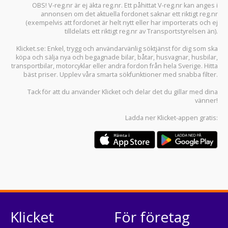
OBS! V-reg.nr är ej äkta reg.nr. Ett påhittat V-reg.nr kan anges i
annonsen om det aktuella fordonet saknar ett riktigt reg.nr
(exempelvis att fordonet är helt nytt eller har importerats och ej
tilldelats ett riktigt reg.nr av Transportstyrelsen än).
Klicket.se
: Enkel, trygg och användarvänlig söktjänst för dig som ska
köpa och sälja
nya och begagnade bilar
,
båtar
,
husvagnar
,
husbilar
,
transportbilar
,
motorcyklar
eller andra fordon från hela Sverige. Hitta
bäst priser. Upplev våra smarta sökfunktioner med snabba filter.
Tack för att du använder
Klicket
och delar det du gillar med dina
vänner!
Ladda ner
Klicket-appen
gratis:
Klicket
För företag