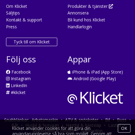
Om Klicket
Produkter & tjänster
Säljtips
Annonsera
Kontakt & support
Bli kund hos Klicket
Press
Handlarlogin
Tyck till om Klicket
Följ oss
Appar
Facebook
iPhone & iPad (App Store)
Instagram
Android (Google Play)
LinkedIn
#klicket
Snabblänkar:
Arbetsmaskin
•
ATV & snöskoter
•
Bil
•
Buss
•
Båt
•
Husbil & husvagn
•
Hästbil & hästsläp
•
Lastbil
•
Klicket använder cookies för att göra din
OK
Motorcykel & moped
•
Släpfordon
användarupplevelse så bra som möjligt. Genom att