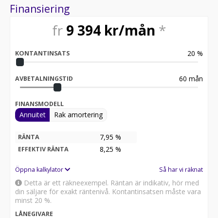
ny bil innebär den senaste tekniken, full trygghet och
Finansiering
möjligheten att börja ditt ägande utan kompromisser –
redo för framtidens körning från första milen.
fr
9 394
kr/mån
*
20
%
KONTANTINSATS
60
mån
AVBETALNINGSTID
FINANSMODELL
Annuitet
Rak amortering
7,95 %
RÄNTA
8,25
%
EFFEKTIV RÄNTA
Öppna kalkylator
Så har vi räknat
Detta är ett räkneexempel. Räntan är indikativ, hör med
din säljare för exakt räntenivå. Kontantinsatsen måste vara
minst 20 %.
LÅNEGIVARE