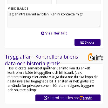
modern SUV form med sportig design och generösa
utrymmen för fem personer. Den långa elräckvidden
MEDDELANDE
gör vardagen enkel och passar lika bra för pendling
som för längre resor utan räckviddsstress.
Elmotorn på 220 hk ger snabb och mjuk acceleration
tillsammans med automatisk växellåda för maximal
Visa fler fält
komfort. Regenerativ bromsning och ECO läge hjälper
till att optimera energiförbrukningen och
Skicka
värmepumpen bidrar till effektiv uppvärmning även
under kalla dagar.
Trygg affär - Kontrollera bilens
Utrustningen är skapad för trygghet och bekvämlighet
data och historia gratis
med adaptiv farthållare, filhållningsassistans,
Hos Klickets samarbetspartner Car.info kan du enkelt
dödavinkelvarning och aktiv nödbroms. 360 graders
kontrollera både biluppgifter och bilhistorik (t.ex.
kamera, parkeringsradar runt om och elbaklucka gör
mätarställning) eller andra viktiga data när du ska köpa din
varje manöver smidig i både stad och på trånga
nästa nya eller begagnade bil. Tjänsten är helt gratis att
parkeringar.
använda för privatpersoner - för ett smidigare, tryggare
och säkrare bilköp!
Invändigt möts du av openR skärmar med Google
Kontrollera bilen hos
Maps, Google Assistant och Harman Kardon
ljudanläggning som förhöjer varje resa. Att köpa en helt