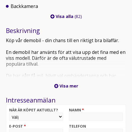
Backkamera
Visa alla
(82)
Beskrivning
Köp vår demobil - din chans till en riktigt bra bilaffär.
En demobil har använts för att visa upp det fina med en
viss modell. Därför är de ofta välutrustade med
populära tillval.
De har gått få mil, blivit väl omhändertagna och har
fortfarande nybilsgarantin kvar. Vi lämnar generösa
Visa mer
rabatter på våra demobilar, så här får du väldigt mycket
bil för pengarna.
Intresseanmälan
Då bilarna ibland fortfarande används reserverar vi för
NÄR ÄR KÖPET AKTUELLT?
NAMN
*
miltalet. Vinterhjul ingår ej. Kontakta oss för aktuell
mätarställning.
E-POST
*
TELEFON
Renault Scenic E Tech Electric esprit Alpine kombinerar