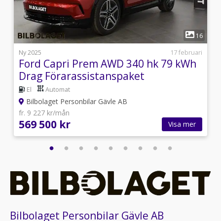
1
1
16
s
Ny 2025
17 februari
Ford Capri Prem AWD 340 hk 79 kWh
Drag Förarassistanspaket
El
Automat
Bilbolaget Personbilar Gävle AB
fr. 9 227 kr/mån
569 500 kr
Visa mer
Bilbolaget Personbilar Gävle AB