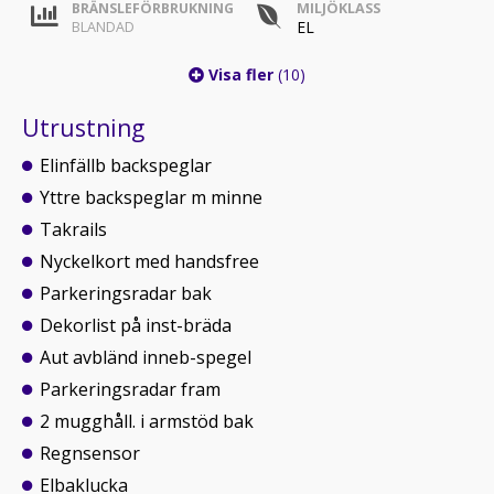
BRÄNSLEFÖRBRUKNING
MILJÖKLASS
EL
BLANDAD
Visa fler
(10)
Utrustning
Elinfällb backspeglar
Yttre backspeglar m minne
Takrails
Nyckelkort med handsfree
Parkeringsradar bak
Dekorlist på inst-bräda
Aut avbländ inneb-spegel
Parkeringsradar fram
2 mugghåll. i armstöd bak
Regnsensor
Elbaklucka