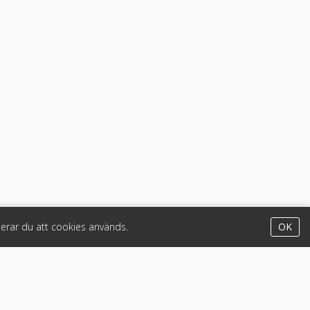
erar du att cookies används.
OK
Appar