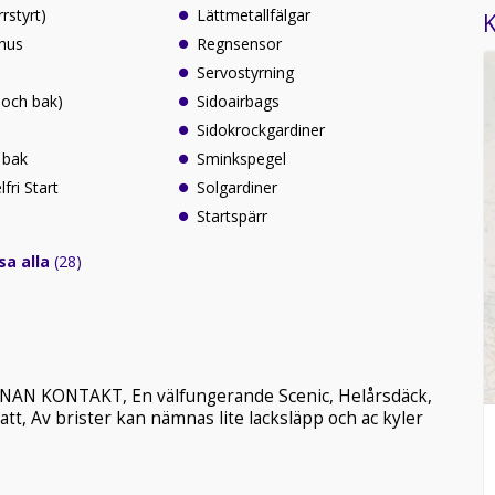
rrstyrt)
Lättmetallfälgar
K
rhus
Regnsensor
Servostyrning
 och bak)
Sidoairbags
Sidokrockgardiner
 bak
Sminkspegel
fri Start
Solgardiner
Startspärr
sa alla
(28)
N KONTAKT, En välfungerande Scenic, Helårsdäck,
tt, Av brister kan nämnas lite lacksläpp och ac kyler