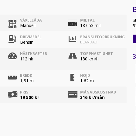
B
S
VÄXELLÅDA
MILTAL
Manuell
18 053 mil
5
DRIVMEDEL
BRÄNSLEFÖRBRUKNING
Bensin
BLANDAD
HÄSTKRAFTER
TOPPHASTIGHET
3
112 hk
180 km/h
BREDD
HÖJD
1,81 m
1,62 m
PRIS
MÅNADSKOSTNAD
19 500 kr
316
kr/mån