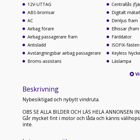
12V-UTTAG
Centrallås (fjä
ABS-bromsar
Digitalt mäta
AC
Dimljus fram
Airbag förare
Elhissar (fram
Airbag passagerare fram
Färddator
Antisladd
ISOFIX-fästen
Avstängningsbar airbag passagerare
Keyless Nyckel
Broms-assistans
Läslampa
Vi
Beskrivning
Nybesiktigad och nybytt vindruta.
OBS SE ALLA BILDER OCH LÄS HELA ANNONSEN INNA
Går mycket fint i motor och låda och känns välihopsa
inte.