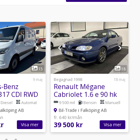
1
1
15
18
9 maj
Begagnad 1998
18 maj
B
s-Benz
Renault Mégane
V
 317 CDI RWD
Cabriolet 1.6 e 90 hk
1
anel Van 9G-
NYBES ua TOPPSKICK
V
Diesel
Automat
9 500 mil
Bensin
Manuell
Drag MOMS
9500 mil
Falköping AB
Bil-Trade i Falköping AB
ån
fr. 640 kr/mån
f
kr
39 500 kr
1
Visa mer
Visa mer