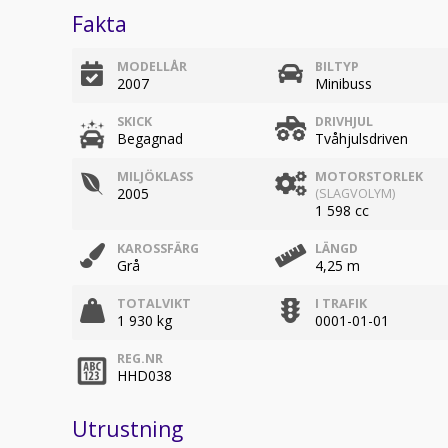
Fakta
MODELLÅR
BILTYP
2007
Minibuss
SKICK
DRIVHJUL
Begagnad
Tvåhjulsdriven
MILJÖKLASS
MOTORSTORLEK
2005
(SLAGVOLYM)
1 598 cc
KAROSSFÄRG
LÄNGD
Grå
4,25 m
TOTALVIKT
I TRAFIK
1 930 kg
0001-01-01
REG.NR
HHD038
Utrustning