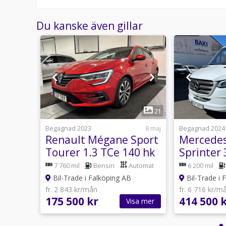
Du kanske även gillar
1
12
21
usti 09:10
Begagnad 2023
8 maj
Begagnad 2024
Plus
Renault Mégane Sport
Mercede
sters
Tourer 1.3 TCe 140 hk
Sprinter
 mil
EDC Euro 6 MOMS/Vat
170 hk P
anuell
7 760 mil
Bensin
Automat
6 200 mil
Tronic 
Bil-Trade i Falköping AB
Bil-Trade i 
Euro 6
fr. 2 843 kr/mån
fr. 6 716 kr/m
175 500 kr
414 500 
sa mer
Visa mer