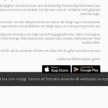
llgänglighet. Annonsen kan vara ofullständig. Fullständig information kan
 endast annonsera produkter och tjänster som är i enlighet med gällande
svenska lagar.
i annonsen om det aktuella fordonet saknar ett riktigt reg.nr (exempelvis
r importerats och ej tilldelats ett riktigt reg.nr av Transportstyrelsen än).
r dig som ska köpa och sälja
nya och begagnade bilar
,
båtar
,
husvagnar
,
n hela Sverige. Hitta bäst priser. Upplev våra smarta sökfunktioner med
snabba filter.
Tack för att du använder
Klicket
och delar det du gillar med dina vänner!
Ladda ner
Klicket-appen
gratis:
så bra som möjligt. Genom att fortsätta använda vår webbplats accept
öretag
Följ oss