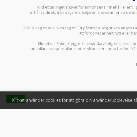
Klicket tar inget ansvar för annonsens innehåll eller ti
erhållas direkt från säljaren. Säljaren ansvarar för att de
OBS! V-reg.nr är ej äkta reg.nr. Ett påhittat V-reg.nr kan anges 
att fordonet är helt nytt eller ha
Klicket.se
: Enkel, trygg och användarvänlig söktjänst fö
husbilar
,
transportbilar
,
motorcyklar
eller andra fordon frå
Klicket använder cookies för att göra din användarupplevelse 
Klicket
För f