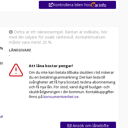
Kontrollera bilen hos
Detta är ett räkneexempel. Räntan är indikativ, hör
med din säljare för exakt räntenivå. Kontantinsatsen
måste vara minst 20 %.
%
LÅNEGIVARE
-
n
Att låna kostar pengar!
Om du inte kan betala tillbaka skulden i tid riskerar
du en betalningsanmärkning. Det kan leda till
svårigheter att få hyra bostad, teckna abonnemang
och få nya lån. För stöd, vänd dig till budget- och
skuldrådgivningen i din kommun. Kontaktuppgifter
finns på
konsumentverket.se
.
at
Ansök om lånelöfte