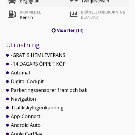
Begagnad
Tvåhjulsdriven
DRIVMEDEL
BRÄNSLEFÖRBRUKNING
Bensin
BLANDAD
Visa fler
(13)
Utrustning
-GRATIS HEMLEVERANS
-14 DAGARS ÖPPET KÖP
Automat
Digital Cockpit
Parkeringssensorer fram och bak
Navigation
Trafikskyltigenkänning
App-Connect
Android Auto
Apple CarPlay