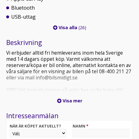
Bluetooth
USB-uttag
Visa alla
(26)
Beskrivning
Vi erbjuder alltid fri hemleverans inom hela Sverige
med 14 dagars öppet köp. Varmt välkomna att
reservera/köpa er bil online, alternativt kontakta en av
våra säljare för en visning av bilen på tel 08-400 211 27
eller via mail info@bilsmidigt.se
OBS! Vid önskad visning på plats ber vi dig boka ditt
besök i förväg, detta för att säkerställa att fordonet du
Visa mer
är intresserad av finns på plats och att vi kan ge dig
bästa möjliga service.
Intresseanmälan
VÄNLIGEN KOLLA ALLTID ER SKRÄPPOST (SPAM) VID
NÄR ÄR KÖPET AKTUELLT?
NAMN
*
MEJLKONTAKT MED OSS.