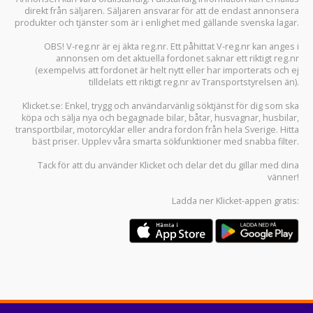
direkt från säljaren. Säljaren ansvarar för att de endast annonsera
produkter och tjänster som är i enlighet med gällande svenska lagar.
OBS! V-reg.nr är ej äkta reg.nr. Ett påhittat V-reg.nr kan anges i
annonsen om det aktuella fordonet saknar ett riktigt reg.nr
(exempelvis att fordonet är helt nytt eller har importerats och ej
tilldelats ett riktigt reg.nr av Transportstyrelsen än).
Klicket.se
: Enkel, trygg och användarvänlig söktjänst för dig som ska
köpa och sälja
nya och begagnade bilar
,
båtar
,
husvagnar
,
husbilar
,
transportbilar
,
motorcyklar
eller andra fordon från hela Sverige. Hitta
bäst priser. Upplev våra smarta sökfunktioner med snabba filter.
Tack för att du använder
Klicket
och delar det du gillar med dina
vänner!
Ladda ner
Klicket-appen
gratis: