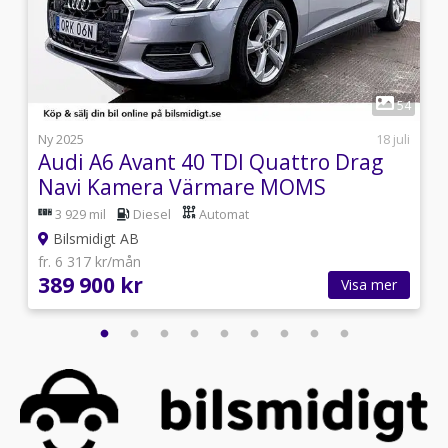
1
8
54
i
Ny 2025
18 juli
Audi A6 Avant 40 TDI Quattro Drag
Navi Kamera Värmare MOMS
3 929 mil
Diesel
Automat
Bilsmidigt AB
fr. 6 317 kr/mån
389 900 kr
Visa mer