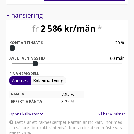
Alltid hos Bilsmidigt:
Finansiering
- Köp online & få gratis hemleverans
fr
2 586
kr/mån
*
- 14 dagars fri heltäckande försäkring
- 14 dagars öppet köp inkl. upphämtning
- Möjlighet till 0 kr i kontantinsats för företag
20
%
KONTANTINSATS
- Vi köper även in eller byter in din nuvarande bil
- Alla våra bilar inspekteras noga innan annonsering
- Möjlighet till reservation av bil via betalning av
60
mån
AVBETALNINGSTID
deposition
- Betalning via Swish, banköverföring eller 30-dagars
FINANSMODELL
faktura
Annuitet
Rak amortering
- Vi erbjuder marknadens bästa garantier i upp till 72
månader
- Skräddarsydd finansiering via DNB, Santander eller
7,95 %
RÄNTA
Nordea Finans
8,25
%
EFFEKTIV RÄNTA
All cars are available for export.
Öppna kalkylator
Så har vi räknat
Detta är ett räkneexempel. Räntan är indikativ, hör med
*NZP11H*
din säljare för exakt räntenivå. Kontantinsatsen måste vara
minst 20 %.