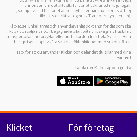
OBS! V-reg.nr är ej äkta reg.nr. Ett påhittat V-reg.nr kan anges i
annonsen om det aktuella fordonet saknar ett riktigt reg.nr
(exempelvis att fordonet är helt nytt eller har importerats och ej
tilldelats ett riktigt reg.nr av Transportstyrelsen än).
Klicket.se
: Enkel, trygg och användarvänlig söktjänst för dig som ska
köpa och sälja
nya och begagnade bilar
,
båtar
,
husvagnar
,
husbilar
,
transportbilar
,
motorcyklar
eller andra fordon från hela Sverige. Hitta
bäst priser. Upplev våra smarta sökfunktioner med snabba filter.
Tack för att du använder
Klicket
och delar det du gillar med dina
vänner!
Ladda ner
Klicket-appen
gratis:
Klicket
För företag