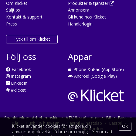
Om Klicket
Produkter & tjänster
Säljtips
Annonsera
Kontakt & support
Bli kund hos Klicket
Press
Handlarlogin
Tyck till om Klicket
Följ oss
Appar
Facebook
iPhone & iPad (App Store)
Instagram
Android (Google Play)
LinkedIn
#klicket
Snabblänkar:
Arbetsmaskin
•
ATV & snöskoter
•
Bil
•
Buss
•
Båt
•
Husbil & husvagn
•
Hästbil & hästsläp
•
Lastbil
•
Klicket använder cookies för att göra din
OK
Motorcykel & moped
•
Släpfordon
användarupplevelse så bra som möjligt. Genom att