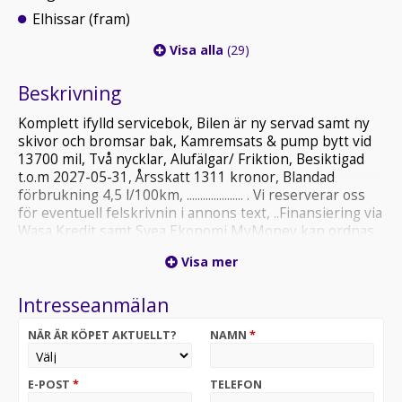
Elhissar (fram)
Visa alla
(29)
Beskrivning
Komplett ifylld servicebok, Bilen är ny servad samt ny
skivor och bromsar bak, Kamremsats & pump bytt vid
13700 mil, Två nycklar, Alufälgar/ Friktion, Besiktigad
t.o.m 2027-05-31, Årsskatt 1311 kronor, Blandad
förbrukning 4,5 l/100km, ..................... . Vi reserverar oss
för eventuell felskrivnin i annons text, ..Finansiering via
Wasa Kredit samt Svea Ekonomi MyMoney kan ordnas,
Delbetalning upp till 144 mån, Vi erbjuder räntefria lån
Visa mer
upp till 100.000 kr, Registreringsavgift på 795kr
tillkommer vid köp av fordon. För mer info vänligen
Intresseanmälan
ring Kba Bildepå Säljare 072-8403655, Vi tar även din bil
i inbyte
NÄR ÄR KÖPET AKTUELLT?
NAMN
*
Vill du sälja ditt fordon?
Vi tar gärna din bil i inbytes,
E-POST
*
TELEFON
Starta med att göra en kostnadsfri värdering via mail.