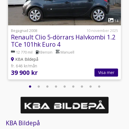
1
4
14
l
Begagnad 2008
10 november 2025
Renault Clio 5-dörrars Halvkombi 1.2
TCe 101hk Euro 4
12 770 mil
Bensin
Manuell
KBA Bildepå
fr. 646 kr/mån
39 900 kr
Visa mer
KBA Bildepå