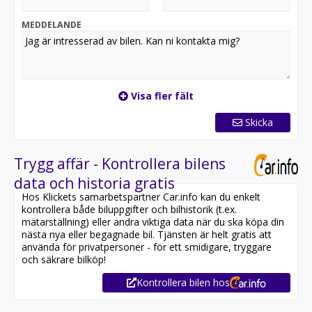
Vi kontaktar dig inom kort med ett uppskattat
inköpsvärde.
MEDDELANDE
Tre enkla steg
-Regnr:
-Miltal:
-Telnr:
Visa fler fält
Varmt välkomna ska ni vara.
Available for export!
Skicka
Trygg affär - Kontrollera bilens
data och historia gratis
Hos Klickets samarbetspartner Car.info kan du enkelt
kontrollera både biluppgifter och bilhistorik (t.ex.
mätarställning) eller andra viktiga data när du ska köpa din
nästa nya eller begagnade bil. Tjänsten är helt gratis att
använda för privatpersoner - för ett smidigare, tryggare
och säkrare bilköp!
Kontrollera bilen hos