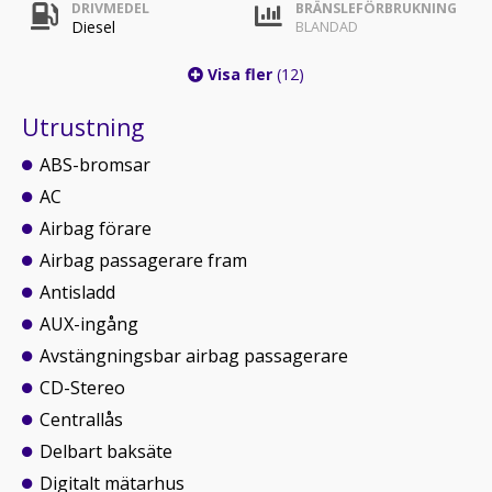
DRIVMEDEL
BRÄNSLEFÖRBRUKNING
Diesel
BLANDAD
Visa fler
(12)
Utrustning
ABS-bromsar
AC
Airbag förare
Airbag passagerare fram
Antisladd
AUX-ingång
Avstängningsbar airbag passagerare
CD-Stereo
Centrallås
Delbart baksäte
Digitalt mätarhus