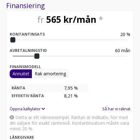
Finansiering
fr
565
kr/mån
*
20
%
KONTANTINSATS
60
mån
AVBETALNINGSTID
FINANSMODELL
Annuitet
Rak amortering
7,95 %
RÄNTA
8,21
%
EFFEKTIV RÄNTA
Öppna kalkylator
Så har vi räknat
Detta är ett räkneexempel. Räntan är indikativ, hör med
din säljare för exakt räntenivå. Kontantinsatsen måste vara
minst 20 %.
LÅNEGIVARE