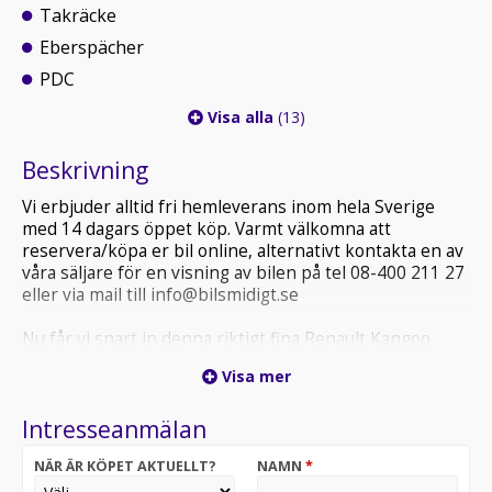
Takräcke
Eberspächer
PDC
Visa alla
(13)
Beskrivning
Vi erbjuder alltid fri hemleverans inom hela Sverige
med 14 dagars öppet köp. Varmt välkomna att
reservera/köpa er bil online, alternativt kontakta en av
våra säljare för en visning av bilen på tel 08-400 211 27
eller via mail till info@bilsmidigt.se
Nu får vi snart in denna riktigt fina Renault Kangoo
Express Maxi med dragkrok, dieselvärmare och endast
Visa mer
en tidigare brukare i lager.
Intresseanmälan
Denna skåpbil har moms och är därmed förmånligt
leasebar för företag med 0% kontantinsats.
NÄR ÄR KÖPET AKTUELLT?
NAMN
*