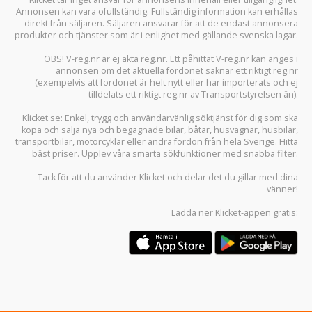
Annonsen kan vara ofullständig. Fullständig information kan erhållas
direkt från säljaren. Säljaren ansvarar för att de endast annonsera
produkter och tjänster som är i enlighet med gällande svenska lagar.
OBS! V-reg.nr är ej äkta reg.nr. Ett påhittat V-reg.nr kan anges i
annonsen om det aktuella fordonet saknar ett riktigt reg.nr
(exempelvis att fordonet är helt nytt eller har importerats och ej
tilldelats ett riktigt reg.nr av Transportstyrelsen än).
Klicket.se
: Enkel, trygg och användarvänlig söktjänst för dig som ska
köpa och sälja
nya och begagnade bilar
,
båtar
,
husvagnar
,
husbilar
,
transportbilar
,
motorcyklar
eller andra fordon från hela Sverige. Hitta
bäst priser. Upplev våra smarta sökfunktioner med snabba filter.
Tack för att du använder
Klicket
och delar det du gillar med dina
vänner!
Ladda ner
Klicket-appen
gratis: