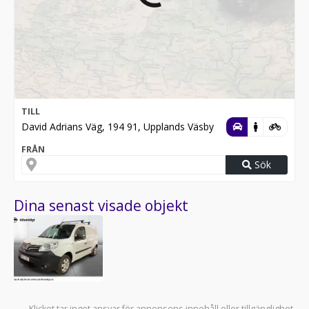
TILL
David Adrians Väg, 194 91, Upplands Väsby
FRÅN
Sök
Dina senast visade objekt
Klicket tar inget ansvar för annonsens innehåll eller tillgänglighet.