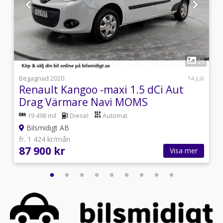
1
8
26
i
Begagnad 2020
14 juli
Renault Kangoo -maxi 1.5 dCi Aut
Drag Värmare Navi MOMS
19 498 mil
Diesel
Automat
Bilsmidigt AB
fr. 1 424 kr/mån
87 900 kr
Visa mer