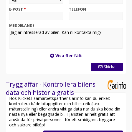
Utrustningen inkluderar bland annat: 6 växlar,
Dragkrok, Parkeringsvärmare, Sätesvärme,
E-POST
*
TELEFON
Parkeringssensorer, USB-uttag, Bromsassistans,
Takräcke, Eberspächer, m.m.
MEDDELANDE
Den här transportbilen passar utmärkt för dig som
jobbar inom bygg, el, VVS, ventilation, målning, relining,
rivning, transport, städ, fönsterputs, låsservice, larm
och säkerhet, fiberdragning, snickeri, plåtslageri,
golvläggning, takläggning, kylteknik, catering,
Visa fler fält
blomsterleveranser, hemleverans, flytt, lager, logistik,
servicearbete, installation, entreprenad eller som
Skicka
allmän hantverkare. Perfekt arbetsbil för både
småföretagare och större firmor inom olika branscher.
Trygg affär - Kontrollera bilens
Vi erbjuder även ett bra inbytespris för din bil och
data och historia gratis
hämtar din bil helt gratis när vi levererar din nya bil! Vi
Hos Klickets samarbetspartner Car.info kan du enkelt
är en onlineaktör och har därmed väldigt korta ledtider
kontrollera både biluppgifter och bilhistorik (t.ex.
på våra bilar. Passa på att reservera bilen via vår
mätarställning) eller andra viktiga data när du ska köpa din
hemsida eller genom att ringa/maila till oss.
nästa nya eller begagnade bil. Tjänsten är helt gratis att
använda för privatpersoner - för ett smidigare, tryggare
Alltid hos Bilsmidigt:
och säkrare bilköp!