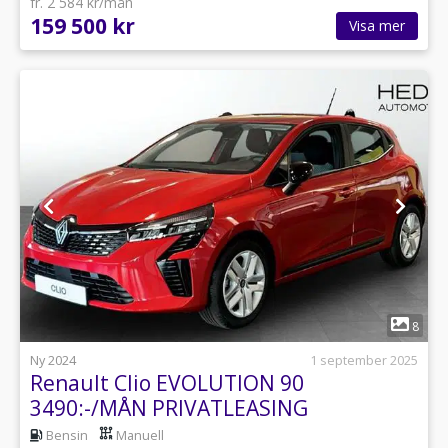
fr. 2 584 kr/mån
159 500 kr
Visa mer
1
8
Ny 2024
1 september 2025
Renault Clio EVOLUTION 90
3490:-/MÅN PRIVATLEASING
Bensin
Manuell