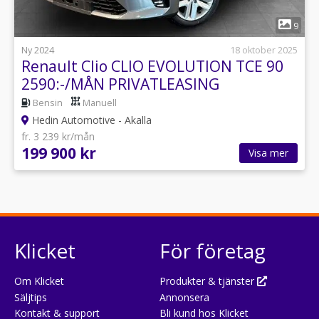
1
9
Ny 2024
18 oktober 2025
Renault Clio CLIO EVOLUTION TCE 90
2590:-/MÅN PRIVATLEASING
Bensin
Manuell
Hedin Automotive - Akalla
fr. 3 239 kr/mån
199 900 kr
Visa mer
Klicket
För företag
Om Klicket
Produkter & tjänster
Säljtips
Annonsera
Kontakt & support
Bli kund hos Klicket