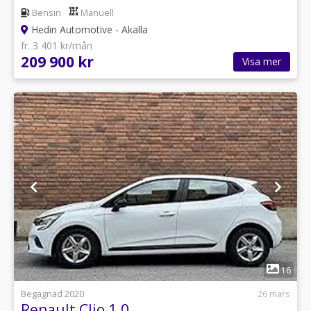
Bensin
Manuell
Hedin Automotive - Akalla
fr. 3 401 kr/mån
209 900 kr
Visa mer
1
16
Begagnad 2020
26 mars
Renault Clio 1.0