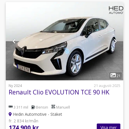
1
21
Ny 2024
21 augusti 2025
Renault Clio EVOLUTION TCE 90 HK
3 311 mil
Bensin
Manuell
Hedin Automotive - Stäket
fr. 2 834 kr/mån
174 900 kr
Visa mer