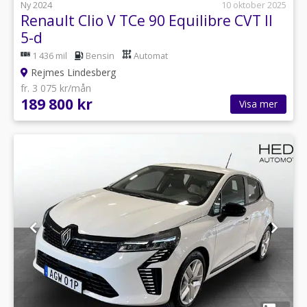
Ny 2024
10 oktober 2025
Renault Clio V TCe 90 Equilibre CVT II
5-d
1 436 mil
Bensin
Automat
Rejmes Lindesberg
fr. 3 075 kr/mån
189 800 kr
Visa mer
1