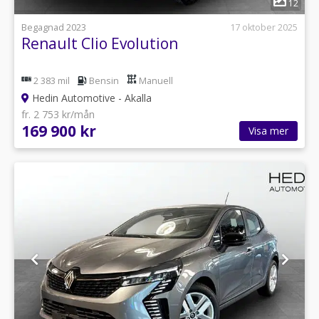
12
Begagnad 2023
17 oktober 2025
Renault Clio Evolution
2 383 mil
Bensin
Manuell
Hedin Automotive - Akalla
fr. 2 753 kr/mån
169 900 kr
Visa mer