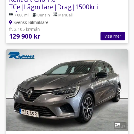
TCe|Lågmilare|Drag|1500kr i
månaden|Leasbar företag
7 086 mil
Bensin
Manuell
Svensk Bilmäklare
fr. 2 105 kr/mån
129 900 kr
Visa mer
1
21