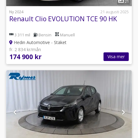
21
Ny 2024
21 augusti 2025
Renault Clio EVOLUTION TCE 90 HK
3 311 mil
Bensin
Manuell
Hedin Automotive - Stäket
fr. 2 834 kr/mån
174 900 kr
Visa mer