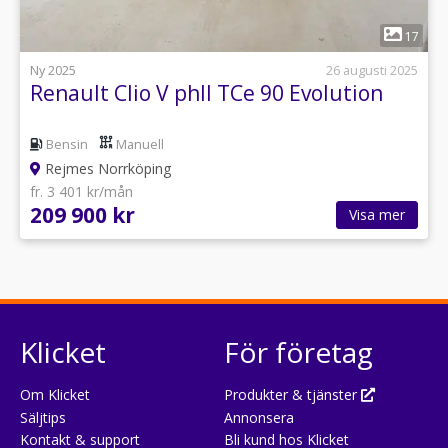
1
17
Ny 2025
26 augusti 2025
Renault Clio V phII TCe 90 Evolution
Bensin
Manuell
Rejmes Norrköping
fr. 3 401 kr/mån
209 900 kr
Visa mer
Klicket
För företag
Om Klicket
Produkter & tjänster
Säljtips
Annonsera
Kontakt & support
Bli kund hos Klicket