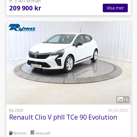
fr. 3 401 kr/mån
209 900 kr
Visa mer
1
18
Ny 2025
26 juli 2025
Renault Clio V phII TCe 90 Evolution
Bensin
Manuell