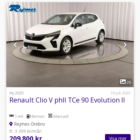
1
26
Ny 2025
19 juli 2025
Renault Clio V phII TCe 90 Evolution II
1 mil
Bensin
Manuell
Rejmes Örebro
fr. 3 399 kr/mån
209 800 kr
Visa mer