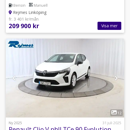
Bensin
Manuell
Rejmes Linköping
fr. 3 401 kr/mån
209 900 kr
Visa mer
1
12
Ny 2025
31 juli 2025
Renault Clio V phII TCe 90 Evolution