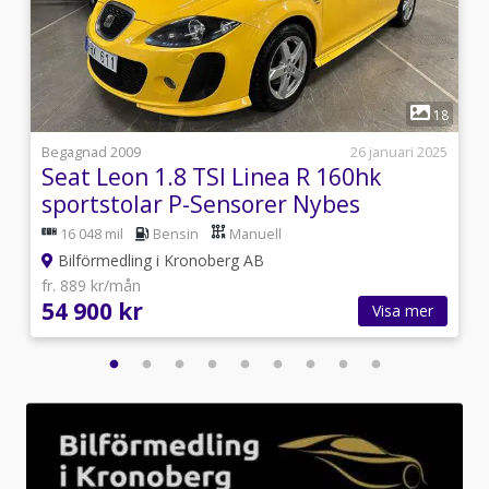
1
5
18
i
Begagnad 2009
26 januari 2025
Seat Leon 1.8 TSI Linea R 160hk
sportstolar P-Sensorer Nybes
16 048 mil
Bensin
Manuell
Bilförmedling i Kronoberg AB
fr. 889 kr/mån
54 900 kr
Visa mer