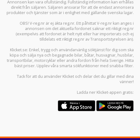
Annonsen kan vara ofullständig. Fullständig information kan erhållas
direkt från säljaren. Säljaren ansvarar för att de endast annonsera
produkter och tjänster som är i enlighet med gällande svenska lagar.
OBS! V-reg.nr är ej äkta reg.nr. Ett påhittat V-reg.nr kan anges i
annonsen om det aktuella fordonet saknar ett riktigt reg.nr
(exempelvis att fordonet är helt nytt eller har importerats och ej
tilldelats ett riktigt reg.nr av Transportstyrelsen än).
Klicket.se
: Enkel, trygg och användarvänlig söktjänst för dig som ska
köpa och sälja
nya och begagnade bilar
,
båtar
,
husvagnar
,
husbilar
,
transportbilar
,
motorcyklar
eller andra fordon från hela Sverige. Hitta
bäst priser. Upplev våra smarta sökfunktioner med snabba filter.
Tack för att du använder
Klicket
och delar det du gillar med dina
vänner!
Ladda ner
Klicket-appen
gratis: