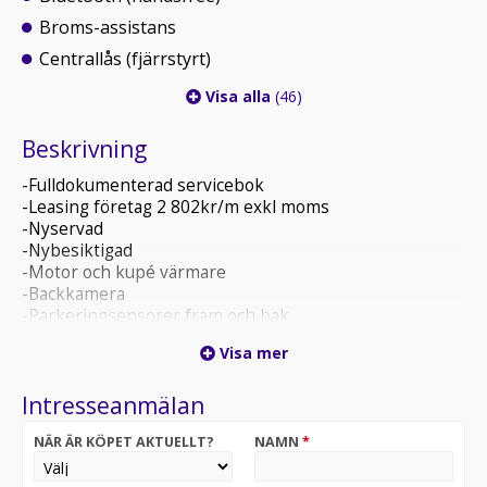
Broms-assistans
Centrallås (fjärrstyrt)
Visa alla
(46)
Beskrivning
-Fulldokumenterad servicebok
-Leasing företag 2 802kr/m exkl moms
-Nyservad
-Nybesiktigad
-Motor och kupé värmare
-Backkamera
-Parkeringsensorer fram och bak
-Carplay
Visa mer
-Rattvärme
-Avdragbar moms
Intresseanmälan
-Leasebar för företag
NÄR ÄR KÖPET AKTUELLT?
NAMN
*
Obs! Registreringsavgift på 695kr tillkommer