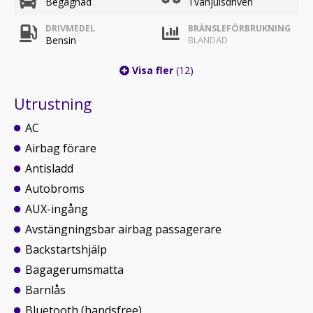
Begagnad
Tvåhjulsdriven
DRIVMEDEL
BRÄNSLEFÖRBRUKNING
Bensin
BLANDAD
Visa fler
(12)
Utrustning
AC
Airbag förare
Antisladd
Autobroms
AUX-ingång
Avstängningsbar airbag passagerare
Backstartshjälp
Bagagerumsmatta
Barnlås
Bluetooth (handsfree)