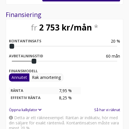
Finansiering
fr
2 753
kr/mån
*
20
%
KONTANTINSATS
60
mån
AVBETALNINGSTID
FINANSMODELL
Annuitet
Rak amortering
7,95 %
RÄNTA
8,25
%
EFFEKTIV RÄNTA
Öppna kalkylator
Så har vi räknat
Detta är ett räkneexempel. Räntan är indikativ, hör med
din säljare för exakt räntenivå. Kontantinsatsen måste vara
minst 20 %.