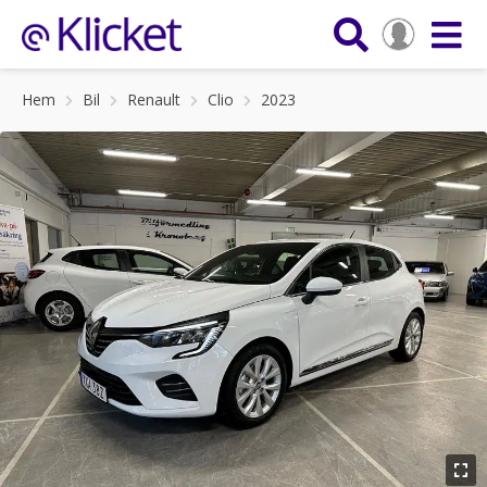
Hem
Bil
Renault
Clio
2023