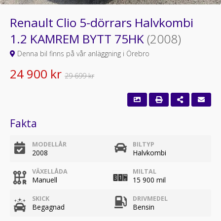
Renault Clio 5-dörrars Halvkombi
1.2 KAMREM BYTT 75HK
(2008)
Denna bil finns på vår anläggning i Örebro
24 900 kr
29 699 kr
Fakta
MODELLÅR
BILTYP
2008
Halvkombi
VÄXELLÅDA
MILTAL
Manuell
15 900 mil
SKICK
DRIVMEDEL
Begagnad
Bensin