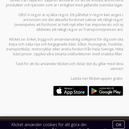
direkt från säljaren. Säljaren ansvarar för att de endast annonsera
produkter och tjänster som är i enlighet med gällande svenska lagar.
OBS! V-reg.nr är ej äkta reg.nr. Ett påhittat V-reg.nr kan anges i
annonsen om det aktuella fordonet saknar ett riktigt reg.nr
(exempelvis att fordonet är helt nytt eller har importerats och ej
tilldelats ett riktigt reg.nr av Transportstyrelsen än).
Klicket.se
: Enkel, trygg och användarvänlig söktjänst för dig som ska
köpa och sälja
nya och begagnade bilar
,
båtar
,
husvagnar
,
husbilar
,
transportbilar
,
motorcyklar
eller andra fordon från hela Sverige. Hitta
bäst priser. Upplev våra smarta sökfunktioner med snabba filter.
Tack för att du använder
Klicket
och delar det du gillar med dina
vänner!
Ladda ner
Klicket-appen
gratis:
Klicket använder cookies för att göra din
OK