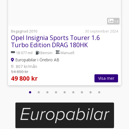
1
0
14
i
Begagnad 2010
30 september 2024
Opel Insignia Sports Tourer 1.6
Turbo Edition DRAG 180HK
18 077 mil
Bensin
Manuell
Europabilar i Örebro AB
fr. 807 kr/mån
54 800 kr
49 800 kr
Visa mer