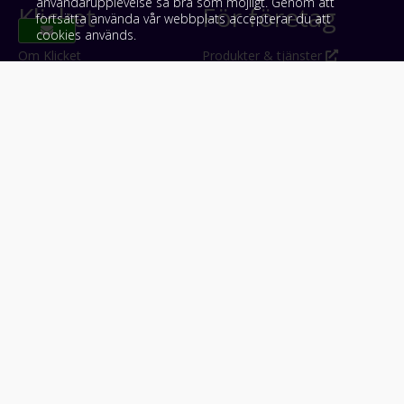
användarupplevelse så bra som möjligt. Genom att
Klicket
För företag
fortsätta använda vår webbplats accepterar du att
cookies används.
Om Klicket
Produkter & tjänster
Säljtips
Annonsera
Kontakt & support
Bli kund hos Klicket
Press
Handlarlogin
Tyck till om Klicket
Följ oss
Appar
Facebook
iPhone & iPad (App Store)
Instagram
Android (Google Play)
LinkedIn
#klicket
Snabblänkar:
Arbetsmaskin
•
ATV & snöskoter
•
Bil
•
Buss
•