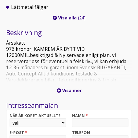
Lättmetallfälgar
Visa alla
(24)
Beskrivning
Årsskatt
976 kronor, KAMREM ÄR BYTT VID
12000MIL,besiktigad & Ny servade enligt plan, vi
reserverar oss för eventuella felskriv.., vi kan erbjuda
12-36 månaders bilgaranti inom Svensk BILGARANTI,
Auto Concept Alltid konditions testade &
Varudeklarerade bilar, Rekonditionering & Finish i
toppklass, Förmånlig finansierings DNB, Wasa kredit,
Visa mer
MYMONY & Försäkring på plats, Vi tar självklart din bil i
inbyte.. Vår målsättning är att skapa trygghet runt
Intresseanmälan
bilaffären så att du som kund känner dig 100% nöjd och
återkommer till oss även vid senare affärer Sam 0707-
NÄR ÄR KÖPET AKTUELLT?
NAMN
*
179 178!!! Kyrkvägen 53 // 703 75 Örebro......
ÖPPETTIDER Mån-Fre 10-18 Lör 11-15...Söndagar eller
övrig tid enligt överenskommelse....
E-POST
*
TELEFON