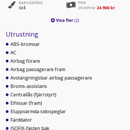
KAROSSFÄRG
PRIS
Grå
29 699 kr
24 900 kr
Visa fler
(2)
Utrustning
ABS-bromsar
AC
Airbag förare
Airbag passagerare fram
Avstängningsbar airbag passagerare
Broms-assistans
Centrallås (fjärrstyrt)
Elhissar (fram)
Eluppvärmda sidospeglar
Färddator
ISOFIX-fästen bak