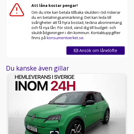
Att låna kostar pengar!
Med korta lagertider försvinner våra bilar snabbt! Ring
Om du inte kan betala tillbaka skulden i tid riskerar
oss idag för att reservera din bil: 013-480 22 00 . Vi
du en betalningsanmärkning. Det kan leda till
erbjuder även skräddarsydd finansiering och 14 dagars
svårigheter att få hyra bostad, teckna abonnemang
fri försäkring från Folksam.
och få nya lån. För stöd, vänd dig till budget- och
skuldrådgivningen i din kommun. Kontaktuppgifter
Se hur vi genomför våra tester här:
finns på
konsumentverket.se
.
Telefontider:
Ansök om lånelöfte
Besökstider i butik:
Du kanske även gillar
Välkomna!
Utrustning/Tillbehör:
Dynamique,BASS Reflex
ljudsystem,Dragkrok,Navigation,Parkeringssensorer
bak,Multifunktionsratt,Farthållare,ACC/klimatanläggning
fram,Isofix,Bluetooth,Svensksåld,A/C,AC,AC och
klimatanläggning,Elhissar fram och bak,Övrig
standardutrustning,Touchskärm,Aircondition,Parkeringss
bak