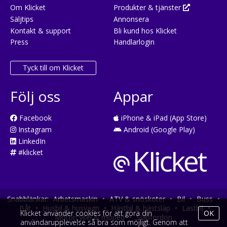
Om Klicket
Produkter & tjänster
Säljtips
Annonsera
Kontakt & support
Bli kund hos Klicket
Press
Handlarlogin
Tyck till om Klicket
Följ oss
Appar
Facebook
iPhone & iPad (App Store)
Instagram
Android (Google Play)
LinkedIn
#klicket
Snabblänkar:
Arbetsmaskin
•
ATV & snöskoter
•
Bil
•
Buss
•
Båt
•
Husbil & husvagn
•
Hästbil & hästsläp
•
Lastbil
•
Klicket använder cookies för att göra din
OK
Motorcykel & moped
•
Släpfordon
användarupplevelse så bra som möjligt. Genom att