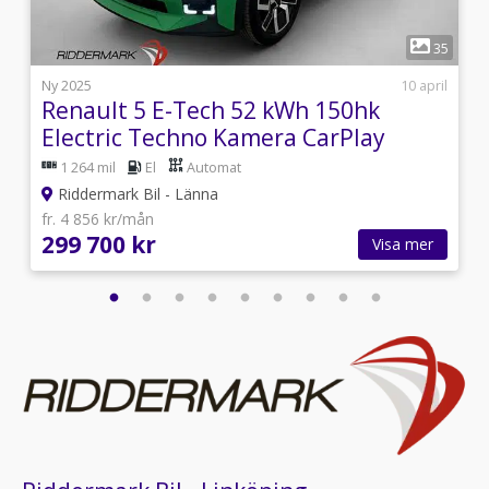
1
3
35
i
Ny 2025
10 april
Renault 5 E-Tech 52 kWh 150hk
Electric Techno Kamera CarPlay
1 264 mil
El
Automat
Riddermark Bil - Länna
fr. 4 856 kr/mån
299 700 kr
Visa mer