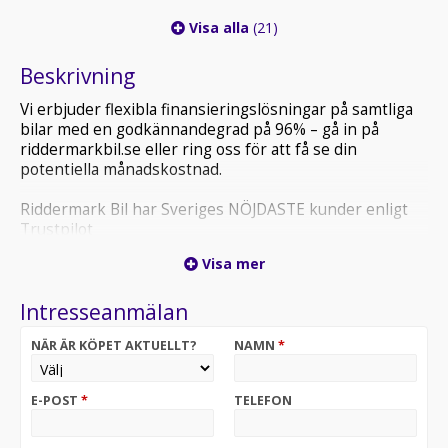
Visa alla
(21)
Beskrivning
Vi erbjuder flexibla finansieringslösningar på samtliga
bilar med en godkännandegrad på 96% – gå in på
riddermarkbil.se eller ring oss för att få se din
potentiella månadskostnad.
Riddermark Bil har Sveriges NÖJDASTE kunder enligt
Trustpilot
*OYE730* *Vi tar emot alla inbyten och erbjuder
Visa mer
hemleverans i hela Sverige!*
Intresseanmälan
Renault Clio 1.2 TCe Dynamique är en smidig och
bränslesnål halvkombi med dragkrok, navigation och
NÄR ÄR KÖPET AKTUELLT?
NAMN
*
BASS Reflex-ljudsystem för en bekväm körupplevelse.
*OBS: Vänligen ring oss innan ditt besök för att
E-POST
*
TELEFON
säkerställa att bilen finns i butiken, då den kan vara
placerad på en annan anläggning eller reserverad*