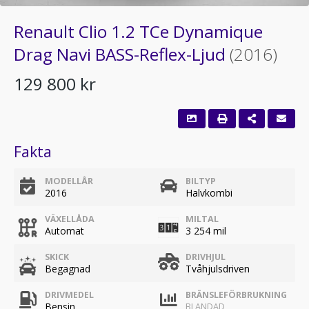
Renault Clio 1.2 TCe Dynamique
Drag Navi BASS-Reflex-Ljud
(2016)
129 800 kr
Fakta
MODELLÅR
BILTYP
2016
Halvkombi
VÄXELLÅDA
MILTAL
Automat
3 254 mil
SKICK
DRIVHJUL
Begagnad
Tvåhjulsdriven
DRIVMEDEL
BRÄNSLEFÖRBRUKNING
Bensin
BLANDAD