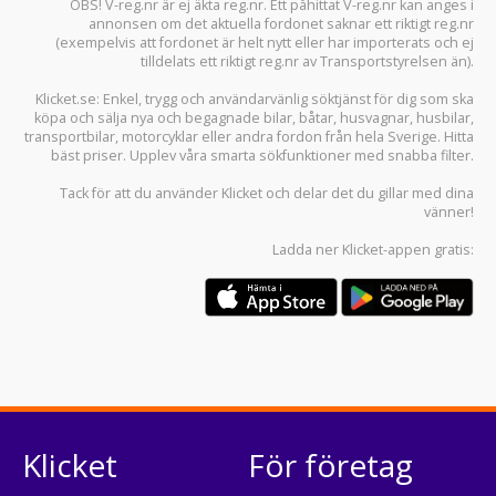
OBS! V-reg.nr är ej äkta reg.nr. Ett påhittat V-reg.nr kan anges i
annonsen om det aktuella fordonet saknar ett riktigt reg.nr
(exempelvis att fordonet är helt nytt eller har importerats och ej
tilldelats ett riktigt reg.nr av Transportstyrelsen än).
Klicket.se
: Enkel, trygg och användarvänlig söktjänst för dig som ska
köpa och sälja
nya och begagnade bilar
,
båtar
,
husvagnar
,
husbilar
,
transportbilar
,
motorcyklar
eller andra fordon från hela Sverige. Hitta
bäst priser. Upplev våra smarta sökfunktioner med snabba filter.
Tack för att du använder
Klicket
och delar det du gillar med dina
vänner!
Ladda ner
Klicket-appen
gratis:
Klicket
För företag