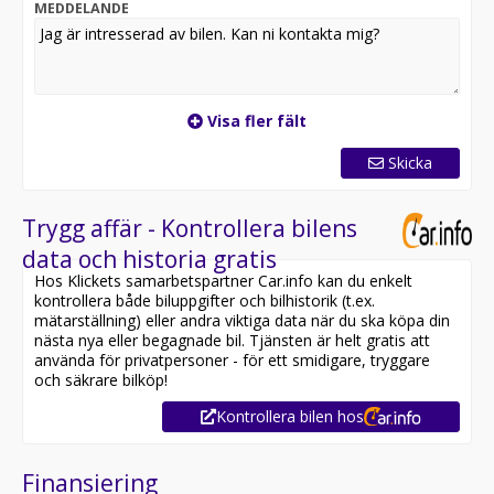
MEDDELANDE
Utrustning inkluderar:
- Dynamique
- BASS Reflex ljudsystem
- Dragkrok
- Navigation
Visa fler fält
- Parkeringssensorer bak
- Bluetooth
Skicka
Övrig information om bilen:
Vid blandad körning är förbrukning endast 0.54 l/mil
Trygg affär - Kontrollera bilens
Besiktigad till och med 2027-06-30
data och historia gratis
Möjlighet till 12-60 månaders garanti
Hos Klickets samarbetspartner Car.info kan du enkelt
kontrollera både biluppgifter och bilhistorik (t.ex.
Servicehistorik:
mätarställning) eller andra viktiga data när du ska köpa din
2017-08-14 - 282 mil
nästa nya eller begagnade bil. Tjänsten är helt gratis att
2018-08-29 - 565 mil
använda för privatpersoner - för ett smidigare, tryggare
2019-09-23 - 973 mil
och säkrare bilköp!
2020-11-23 - 1406 mil
Kontrollera bilen hos
2025-01-20 - 2684 mil
2026-02-16 - 3057 mil
Finansiering
Besök