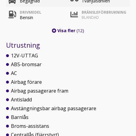
Begagnad
Tvåhjulsdriven
DRIVMEDEL
BRÄNSLEFÖRBRUKNING
Bensin
BLANDAD
Visa fler
(12)
Utrustning
12V-UTTAG
ABS-bromsar
AC
Airbag förare
Airbag passagerare fram
Antisladd
Avstängningsbar airbag passagerare
Barnlås
Broms-assistans
Centrallås (fjärrstyrt)