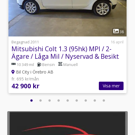
1
9
38
i
Begagnad 2011
16 april
Mitsubishi Colt 1.3 (95hk) MPI / 2-
Ägare / Låga Mil / Nyservad & Besikt
10 349 mil
Bensin
Manuell
Bil City i Örebro AB
fr. 695 kr/mån
42 900 kr
Visa mer