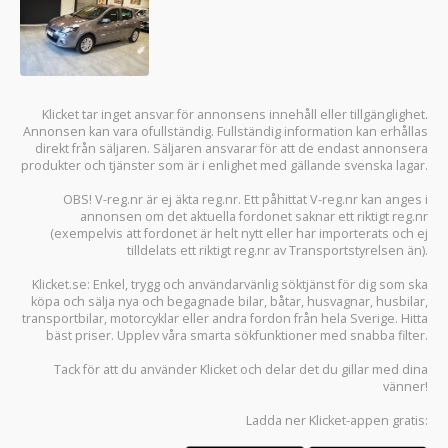
Klicket tar inget ansvar för annonsens innehåll eller tillgänglighet.
Annonsen kan vara ofullständig. Fullständig information kan erhållas
direkt från säljaren. Säljaren ansvarar för att de endast annonsera
produkter och tjänster som är i enlighet med gällande svenska lagar.
OBS! V-reg.nr är ej äkta reg.nr. Ett påhittat V-reg.nr kan anges i
annonsen om det aktuella fordonet saknar ett riktigt reg.nr
(exempelvis att fordonet är helt nytt eller har importerats och ej
tilldelats ett riktigt reg.nr av Transportstyrelsen än).
Klicket.se
: Enkel, trygg och användarvänlig söktjänst för dig som ska
köpa och sälja
nya och begagnade bilar
,
båtar
,
husvagnar
,
husbilar
,
transportbilar
,
motorcyklar
eller andra fordon från hela Sverige. Hitta
bäst priser. Upplev våra smarta sökfunktioner med snabba filter.
Tack för att du använder
Klicket
och delar det du gillar med dina
vänner!
Ladda ner
Klicket-appen
gratis: