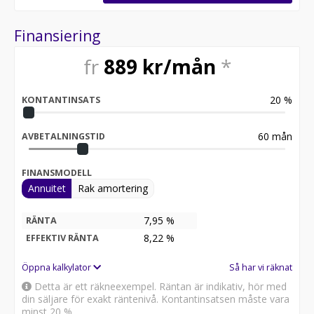
Finansiering
fr
889
kr/mån
*
20
%
KONTANTINSATS
60
mån
AVBETALNINGSTID
FINANSMODELL
Annuitet
Rak amortering
7,95 %
RÄNTA
8,22
%
EFFEKTIV RÄNTA
Öppna kalkylator
Så har vi räknat
Detta är ett räkneexempel. Räntan är indikativ, hör med
din säljare för exakt räntenivå. Kontantinsatsen måste vara
minst 20 %.