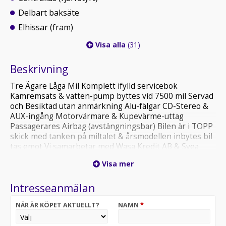
Delbart baksäte
Elhissar (fram)
Visa alla
(31)
Beskrivning
Tre Ägare Låga Mil Komplett ifylld servicebok
Kamremsats & vatten-pump byttes vid 7500 mil Servad
och Besiktad utan anmärkning Alu-fälgar CD-Stereo &
AUX-ingång Motorvärmare & Kupevärme-uttag
Passagerares Airbag (avstängningsbar) Bilen är i TOPP
skick med tanken på miltalet & årsmodellen inbytes bil
tas emot Vi samarbetar med Wasa Kredit AB & Svea
Ekonomi AB så Finansiering kan ordnas
Visa mer
VARMT VÄLKOMNA....... För mer info RING 0197603020
eller 0739819887
Intresseanmälan
NÄR ÄR KÖPET AKTUELLT?
NAMN
*