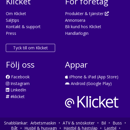
Klicket
För företag
Om Klicket
Produkter & tjänster
Säljtips
Annonsera
Kontakt & support
Bli kund hos Klicket
Press
Handlarlogin
Tyck till om Klicket
Följ oss
Appar
Facebook
iPhone & iPad (App Store)
Instagram
Android (Google Play)
LinkedIn
#klicket
Snabblänkar:
Arbetsmaskin
•
ATV & snöskoter
•
Bil
•
Buss
•
Båt
•
Husbil & husvagn
•
Hästbil & hästsläp
•
Lastbil
•