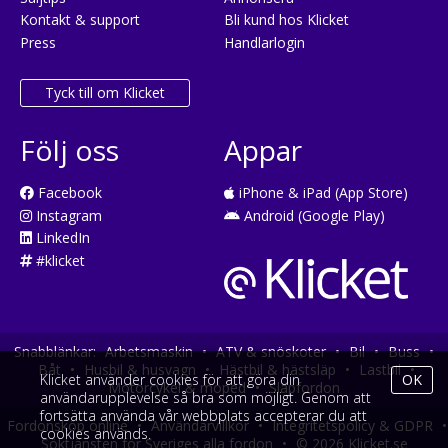
Kontakt & support
Bli kund hos Klicket
Press
Handlarlogin
Tyck till om Klicket
Följ oss
Appar
Facebook
iPhone & iPad (App Store)
Instagram
Android (Google Play)
LinkedIn
#klicket
Snabblänkar:
Arbetsmaskin
•
ATV & snöskoter
•
Bil
•
Buss
•
Båt
•
Husbil & husvagn
•
Hästbil & hästsläp
•
Lastbil
•
Klicket använder cookies för att göra din
OK
Motorcykel & moped
•
Släpfordon
användarupplevelse så bra som möjligt. Genom att
fortsätta använda vår webbplats accepterar du att
Fordonsköp online
•
Användarvillkor
•
Integritetspolicy & GDPR
•
cookies används.
Söktjänsten för Sveriges alla fordon
•
© 2026 Klicket.se