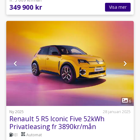
349 900 kr
Visa mer
1
6
Ny 2025
28 januari 2025
Renault 5 R5 Iconic Five 52kWh
Privatleasing fr 3890kr/mån
El
Automat