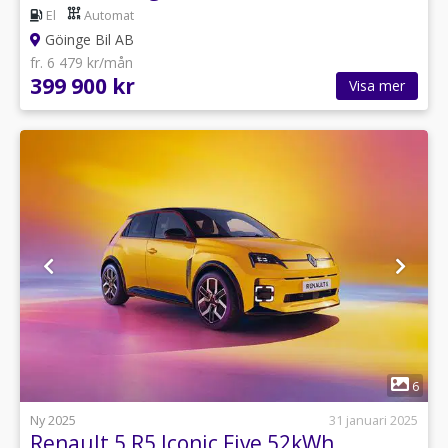
El
Automat
Göinge Bil AB
fr. 6 479 kr/mån
399 900 kr
Visa mer
1
6
Ny 2025
31 januari 2025
Renault 5 R5 Iconic Five 52kWh