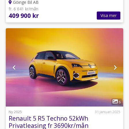
Göinge Bil AB
fr. 6 641 kr/mån
409 900 kr
Visa mer
1
6
Ny 2025
31 januari 2025
Renault 5 R5 Techno 52kWh
Privatleasing fr 3690kr/mån