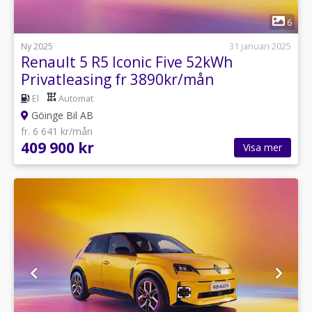
1
6
Ny 2025
31 januari 2025
Renault 5 R5 Iconic Five 52kWh
Privatleasing fr 3890kr/mån
El
Automat
Göinge Bil AB
fr. 6 641 kr/mån
409 900 kr
Visa mer