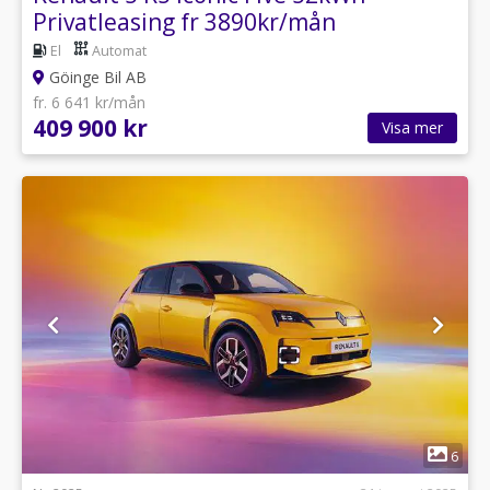
Privatleasing fr 3890kr/mån
El
Automat
Göinge Bil AB
fr. 6 641 kr/mån
409 900 kr
Visa mer
1
6