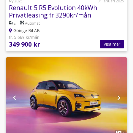
Ny 2025
31 januari 2025
Renault 5 R5 Evolution 40kWh
Privatleasing fr 3290kr/mån
El
Automat
Göinge Bil AB
fr. 5 669 kr/mån
349 900 kr
Visa mer
1