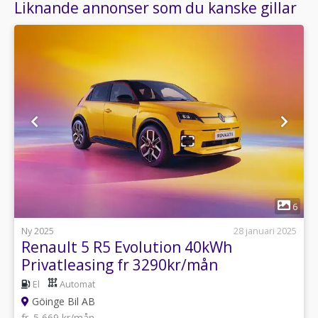
Liknande annonser som du kanske gillar
1
6
Ny 2025
28 januari 2025
Renault 5 R5 Evolution 40kWh
Privatleasing fr 3290kr/mån
El
Automat
Göinge Bil AB
fr. 5 669 kr/mån