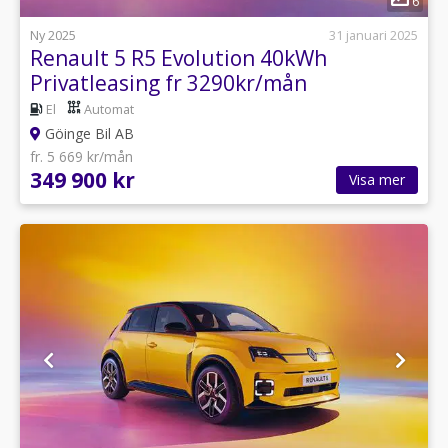
6
Ny 2025
31 januari 2025
Renault 5 R5 Evolution 40kWh
Privatleasing fr 3290kr/mån
El
Automat
Göinge Bil AB
fr. 5 669 kr/mån
349 900 kr
Visa mer