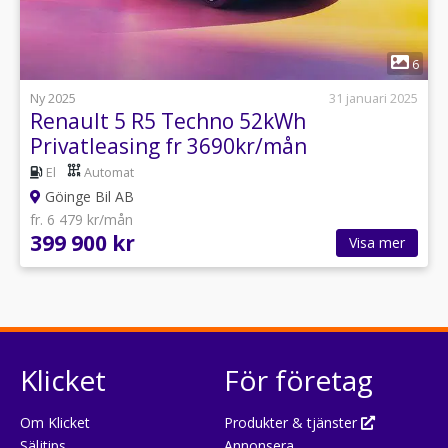
1
6
Ny 2025
31 januari 2025
Renault 5 R5 Techno 52kWh
Privatleasing fr 3690kr/mån
El
Automat
Göinge Bil AB
fr. 6 479 kr/mån
399 900 kr
Visa mer
Klicket
För företag
Om Klicket
Produkter & tjänster
Säljtips
Annonsera