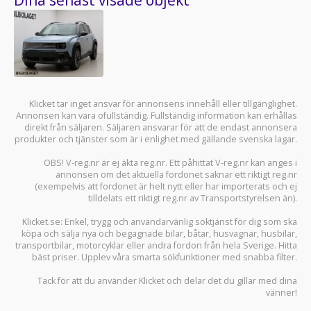
Klicket tar inget ansvar för annonsens innehåll eller tillgänglighet.
Annonsen kan vara ofullständig. Fullständig information kan erhållas
direkt från säljaren. Säljaren ansvarar för att de endast annonsera
produkter och tjänster som är i enlighet med gällande svenska lagar.
OBS! V-reg.nr är ej äkta reg.nr. Ett påhittat V-reg.nr kan anges i
annonsen om det aktuella fordonet saknar ett riktigt reg.nr
(exempelvis att fordonet är helt nytt eller har importerats och ej
tilldelats ett riktigt reg.nr av Transportstyrelsen än).
Klicket.se
: Enkel, trygg och användarvänlig söktjänst för dig som ska
köpa och sälja
nya och begagnade bilar
,
båtar
,
husvagnar
,
husbilar
,
transportbilar
,
motorcyklar
eller andra fordon från hela Sverige. Hitta
bäst priser. Upplev våra smarta sökfunktioner med snabba filter.
Tack för att du använder
Klicket
och delar det du gillar med dina
vänner!