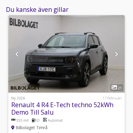
Du kanske även gillar
1
2
21
i
Ny 2026
17 februari
Renault 4 R4 E-Tech techno 52kWh
Demo Till Salu
555 mil
El
Automat
Bilbolaget Timrå