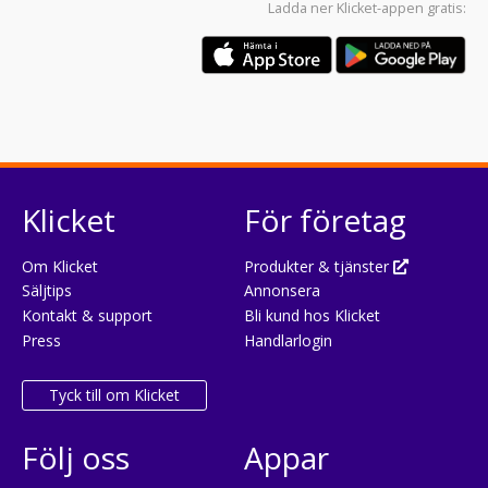
Ladda ner
Klicket-appen
gratis:
Klicket
För företag
Om Klicket
Produkter & tjänster
Säljtips
Annonsera
Kontakt & support
Bli kund hos Klicket
Press
Handlarlogin
Tyck till om Klicket
Följ oss
Appar