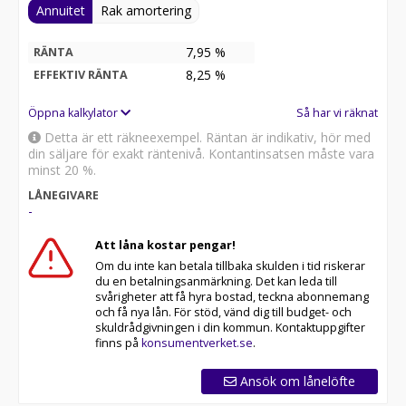
Annuitet
Rak amortering
7,95 %
RÄNTA
8,25
%
EFFEKTIV RÄNTA
Öppna kalkylator
Så har vi räknat
Detta är ett räkneexempel. Räntan är indikativ, hör med
din säljare för exakt räntenivå. Kontantinsatsen måste vara
minst 20 %.
LÅNEGIVARE
-
Att låna kostar pengar!
Om du inte kan betala tillbaka skulden i tid riskerar
du en betalningsanmärkning. Det kan leda till
svårigheter att få hyra bostad, teckna abonnemang
och få nya lån. För stöd, vänd dig till budget- och
skuldrådgivningen i din kommun. Kontaktuppgifter
finns på
konsumentverket.se
.
Ansök om lånelöfte