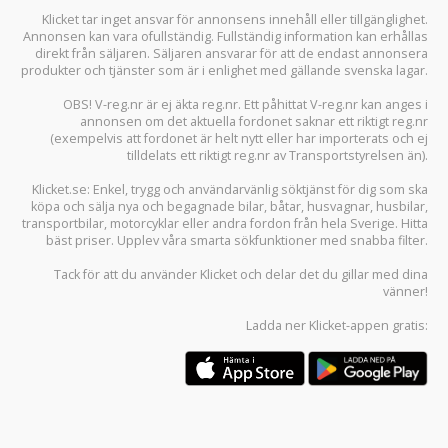
Klicket tar inget ansvar för annonsens innehåll eller tillgänglighet.
Annonsen kan vara ofullständig. Fullständig information kan erhållas
direkt från säljaren. Säljaren ansvarar för att de endast annonsera
produkter och tjänster som är i enlighet med gällande svenska lagar.
OBS! V-reg.nr är ej äkta reg.nr. Ett påhittat V-reg.nr kan anges i
annonsen om det aktuella fordonet saknar ett riktigt reg.nr
(exempelvis att fordonet är helt nytt eller har importerats och ej
tilldelats ett riktigt reg.nr av Transportstyrelsen än).
Klicket.se
: Enkel, trygg och användarvänlig söktjänst för dig som ska
köpa och sälja
nya och begagnade bilar
,
båtar
,
husvagnar
,
husbilar
,
transportbilar
,
motorcyklar
eller andra fordon från hela Sverige. Hitta
bäst priser. Upplev våra smarta sökfunktioner med snabba filter.
Tack för att du använder
Klicket
och delar det du gillar med dina
vänner!
Ladda ner
Klicket-appen
gratis: