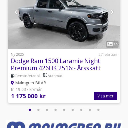
1
7
30
i
Ny 2025
27 februari
Dodge Ram 1500 Laramie Night
Premium 426HK 2516:- Årsskatt
Bensin/etanol
Automat
Malmgren Bil AB
fr. 19 037 kr/mån
1 175 000 kr
Visa mer