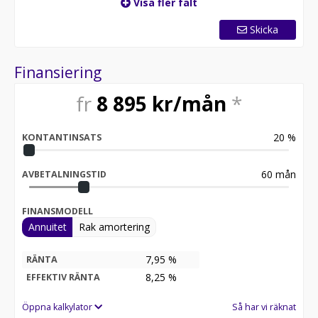
Visa fler fält
Skicka
Finansiering
fr
8 895
kr/mån
*
20
%
KONTANTINSATS
60
mån
AVBETALNINGSTID
FINANSMODELL
Annuitet
Rak amortering
7,95 %
RÄNTA
8,25
%
EFFEKTIV RÄNTA
Öppna kalkylator
Så har vi räknat