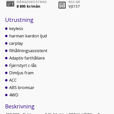
MÅNADSKOSTNAD
REG.NR
8 895
kr/mån
VJE157
Utrustning
keyless
harman kardon ljud
carplay
filhållningsassistent
Adaptiv farthållare
Fjärrstyrt c-lås
Dimljus fram
ACC
ABS bromsar
4WD
Beskrivning