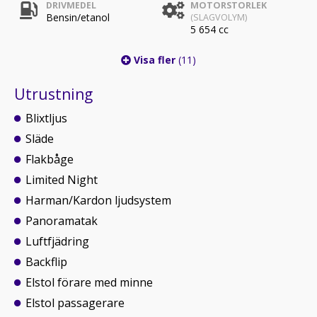
DRIVMEDEL
MOTORSTORLEK
Bensin/etanol
(SLAGVOLYM)
5 654 cc
Visa fler
(11)
Utrustning
Blixtljus
Släde
Flakbåge
Limited Night
Harman/Kardon ljudsystem
Panoramatak
Luftfjädring
Backflip
Elstol förare med minne
Elstol passagerare