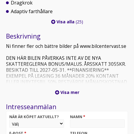
Dragkrok
Adaptiv farthållare
Visa alla
(25)
Beskrivning
Ni finner fler och bättre bilder på www.bilcentervast.se
DEN HÄR BILEN PÅVERKAS INTE AV DE NYA
SKATTEREGLERNA BONUS/MALUS. ÅRSSKATT 3055KR.
BESIKTAD TILL 2027-05-31. **FINANSIERING**
EXEMPEL PÅ LEASING 36 MÅNADER 20% KONTANT
ELLER INBYTESBIL 50% RESTVÄRDE MÅNADSKOSTNAD
9230KR FÖRETAGSLEASING MED 0KR KONTANT
Visa mer
14068KR Finansiering via Santander Välkommen till oss
på BILCENTER VÄST Öppettider Mån-Fred 10-18 Lör.
Intresseanmälan
11-15
NÄR ÄR KÖPET AKTUELLT?
NAMN
*
E-POST
*
TELEFON