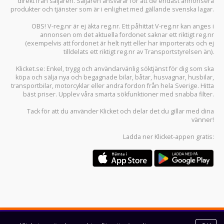
direkt från säljaren. Säljaren ansvarar för att de endast annonsera
produkter och tjänster som är i enlighet med gällande svenska lagar.
OBS! V-reg.nr är ej äkta reg.nr. Ett påhittat V-reg.nr kan anges i
annonsen om det aktuella fordonet saknar ett riktigt reg.nr
(exempelvis att fordonet är helt nytt eller har importerats och ej
tilldelats ett riktigt reg.nr av Transportstyrelsen än).
Klicket.se
: Enkel, trygg och användarvänlig söktjänst för dig som ska
köpa och sälja
nya och begagnade bilar
,
båtar
,
husvagnar
,
husbilar
,
transportbilar
,
motorcyklar
eller andra fordon från hela Sverige. Hitta
bäst priser. Upplev våra smarta sökfunktioner med snabba filter.
Tack för att du använder
Klicket
och delar det du gillar med dina
vänner!
Ladda ner
Klicket-appen
gratis: