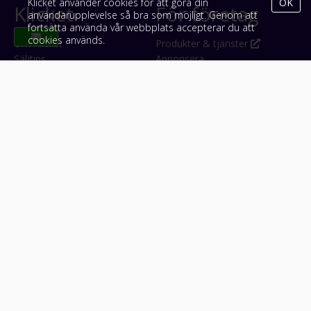
Klicket använder cookies för att göra din
OK
Klicket
För företag
användarupplevelse så bra som möjligt. Genom att
fortsätta använda vår webbplats accepterar du att
cookies används.
Om Klicket
Produkter & tjänster
Säljtips
Annonsera
Kontakt & support
Bli kund hos Klicket
Press
Handlarlogin
Tyck till om Klicket
Följ oss
Appar
Facebook
iPhone & iPad (App Store)
Instagram
Android (Google Play)
LinkedIn
#klicket
Snabblänkar:
Arbetsmaskin
•
ATV & snöskoter
•
Bil
•
Buss
•