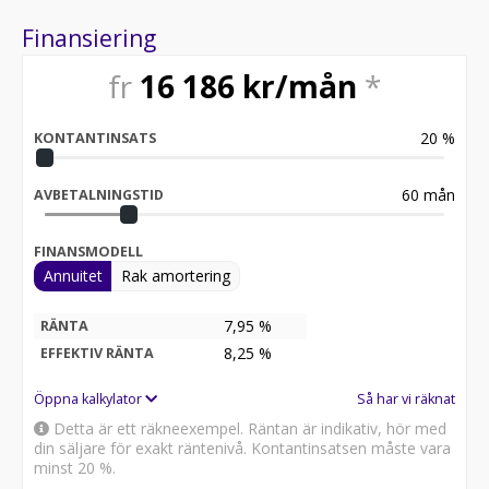
Finansiering
fr
16 186
kr/mån
*
20
%
KONTANTINSATS
60
mån
AVBETALNINGSTID
FINANSMODELL
Annuitet
Rak amortering
7,95 %
RÄNTA
8,25
%
EFFEKTIV RÄNTA
Öppna kalkylator
Så har vi räknat
Detta är ett räkneexempel. Räntan är indikativ, hör med
din säljare för exakt räntenivå. Kontantinsatsen måste vara
minst 20 %.