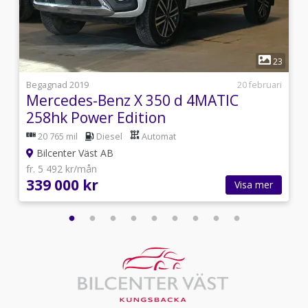
1
6
23
i
Begagnad 2019
20 februari
Mercedes-Benz X 350 d 4MATIC
258hk Power Edition
20 765 mil
Diesel
Automat
Bilcenter Väst AB
fr. 5 492 kr/mån
339 000 kr
Visa mer