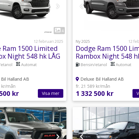
1
1
4
12 februari 2025
Ny 2025
12 fe
 Ram 1500 Limited
Dodge Ram 1500 Lim
x Night 548 hk LÅG
Rambox Night 548 h
T NYA MOD
SKATT NYA MOD
/etanol
Automat
Bensin/etanol
Automat
Bil Halland AB
Deluxe Bil Halland AB
9 kr/mån
fr. 21 589 kr/mån
500 kr
1 332 500 kr
Visa mer
V