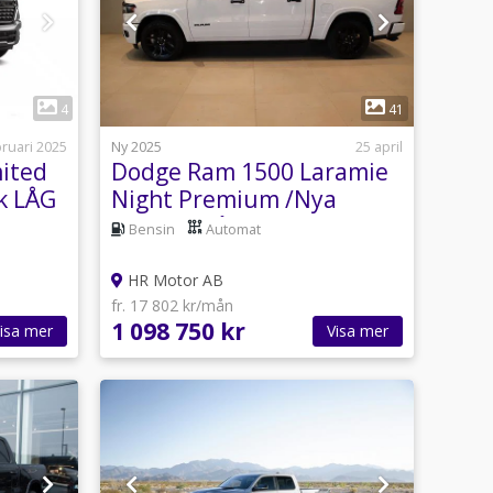
1
4
41
bruari 2025
Ny 2025
25 april
ited
Dodge Ram 1500 Laramie
k LÅG
Night Premium /Nya
420Hk/ Från 6,346
Bensin
Automat
HR Motor AB
fr. 17 802 kr/mån
1 098 750 kr
isa mer
Visa mer