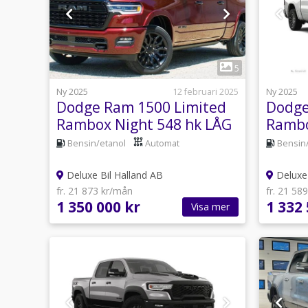
1
5
Ny 2025
12 februari 2025
Ny 2025
Dodge Ram 1500 Limited
Dodge
Rambox Night 548 hk LÅG
Rambo
SKATT NYA MOD
SKAT
Bensin/etanol
Automat
Bensin
Deluxe Bil Halland AB
Deluxe 
fr. 21 873 kr/mån
fr. 21 58
1 350 000 kr
1 332 
Visa mer