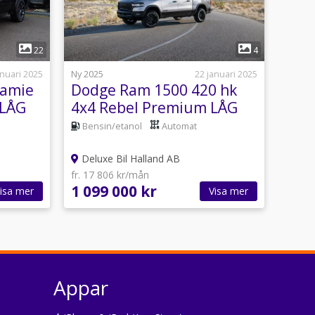
1
22
4
anuari 2025
Ny 2025
22 januari 2025
ramie
Dodge Ram 1500 420 hk
 LÅG
4x4 Rebel Premium LÅG
SKATT OMG LEV
Bensin/etanol
Automat
Deluxe Bil Halland AB
fr. 17 806 kr/mån
1 099 000 kr
isa mer
Visa mer
Appar