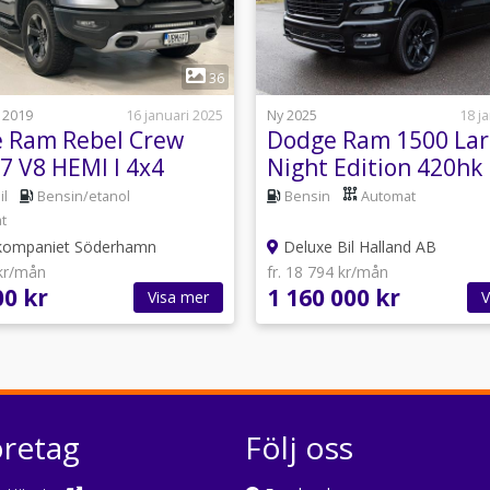
1
1
36
 2019
16 januari 2025
Ny 2025
18 j
 Ram Rebel Crew
Dodge Ram 1500 La
7 V8 HEMI l 4x4
Night Edition 420hk
eFlite Euro 6 395hk
SKATT OMG LEV
il
Bensin/etanol
Bensin
Automat
t
ompaniet Söderhamn
Deluxe Bil Halland AB
 kr/mån
fr. 18 794 kr/mån
00 kr
1 160 000 kr
Visa mer
V
öretag
Följ oss