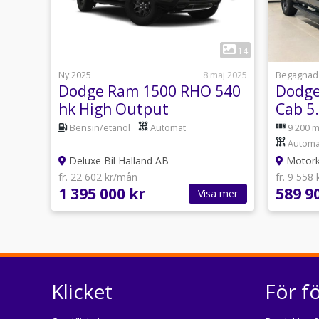
1
14
Ny 2025
8 maj 2025
Begagnad
Dodge Ram 1500 RHO 540
Dodge
hk High Output
Cab 5.
Omgående leverans
Torqu
Bensin/etanol
Automat
9 200 m
Automa
Deluxe Bil Halland AB
Motork
fr. 22 602 kr/mån
fr. 9 558
1 395 000 kr
589 9
Visa mer
Klicket
För f