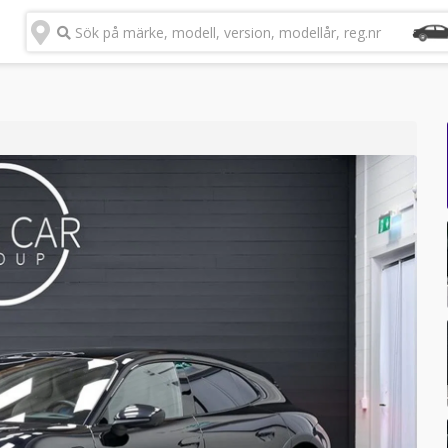
Sök på märke, modell, version, modellår, reg.nr