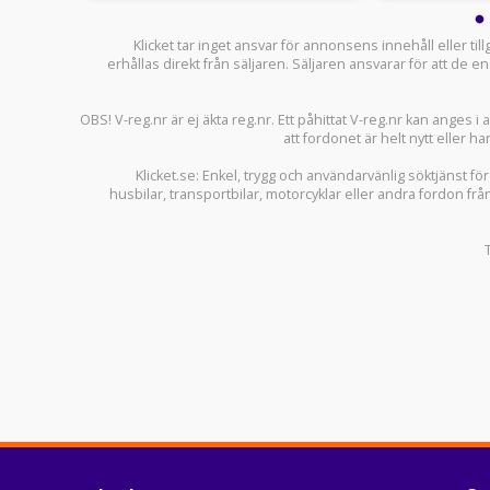
Klicket tar inget ansvar för annonsens innehåll eller ti
erhållas direkt från säljaren. Säljaren ansvarar för att de
OBS! V-reg.nr är ej äkta reg.nr. Ett påhittat V-reg.nr kan anges 
att fordonet är helt nytt eller ha
Klicket.se
: Enkel, trygg och användarvänlig söktjänst fö
husbilar
,
transportbilar
,
motorcyklar
eller andra fordon frå