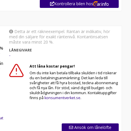
Kontrollera bilen hos
Detta är ett räkneexempel. Räntan är indikativ, hör
med din säljare för exakt räntenivå. Kontantinsatsen
måste vara minst 20 %.
%
LÅNEGIVARE
-
n
Att låna kostar pengar!
Om du inte kan betala tillbaka skulden i tid riskerar
du en betalningsanmärkning. Det kan leda till
svårigheter att få hyra bostad, teckna abonnemang
och få nya lån. För stöd, vänd dig till budget- och
skuldrådgivningen i din kommun. Kontaktuppgifter
finns på
konsumentverket.se
.
at
Ansök om lånelöfte