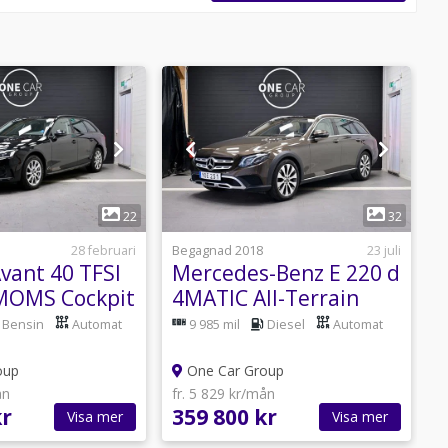
1
1
22
32
28 februari
Begagnad 2018
23 juli
B
vant 40 TFSI
Mercedes-Benz E 220 d
A
MOMS Cockpit
4MATIC All-Terrain
 Kamera
*OBS SE
B
Bensin
Automat
9 985 mil
Diesel
Automat
UTRUSTNING* 194hk
oup
One Car Group
ån
fr. 5 829 kr/mån
f
kr
359 800 kr
3
Visa mer
Visa mer