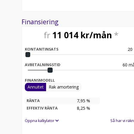
Finansiering
fr
11 014
kr/mån
*
20
KONTANTINSATS
60
må
AVBETALNINGSTID
FINANSMODELL
Annuitet
Rak amortering
7,95 %
RÄNTA
8,25
%
EFFEKTIV RÄNTA
Öppna kalkylator
Så har vi räkn