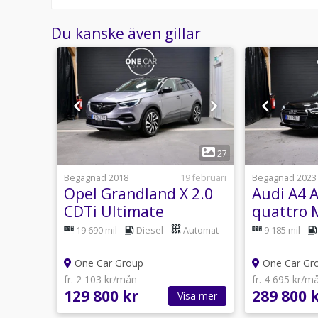
Du kanske även gillar
1
19
27
28 juli
Begagnad 2018
19 februari
Begagnad 2023
WD
Opel Grandland X 2.0
Audi A4 A
D-
CDTi Ultimate
quattro 
t
Nybesiktigad Drag
Värmare
anuell
19 690 mil
Diesel
Automat
9 185 mil
Kamera
204hk
One Car Group
One Car Gr
fr. 2 103 kr/mån
fr. 4 695 kr/m
129 800 kr
289 800 
sa mer
Visa mer