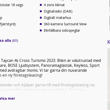
tstolar 18 vägs
4 zons klimat
Digitalradio (DAB)
lp
Digitalt mätarhus
järrstyrd)
360-kamera Surround View
Elinfällbara sidospeglar
sa alla
(60)
K
e Taycan 4s Cross Turismo 2023. Bilen är välutrustad med
ärmare, BOSE Ljudsystem, Panoramaglastak, Keyless, Sport
med avdragbar moms. Vi tar gärna din nuvarande
pp en ny företagsleasing!
tander och hjälper gärna till med företagsleasing via
via Länsförsäkringar vid varje bilköp. Det finns
Visa mer
att säkerställa så att bilen inte är såld.