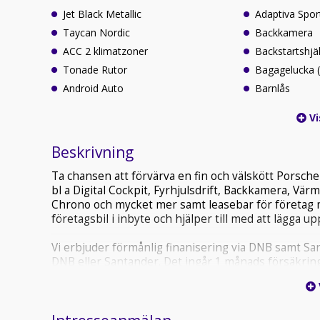
Jet Black Metallic
Adaptiva Spor
Taycan Nordic
Backkamera
ACC 2 klimatzoner
Backstartshjä
Tonade Rutor
Bagagelucka (f
Android Auto
Barnlås
Vi
Beskrivning
Ta chansen att förvärva en fin och välskött Porsch
bl a Digital Cockpit, Fyrhjulsdrift, Backkamera, V
Chrono och mycket mer samt leasebar för företag 
företagsbil i inbyte och hjälper till med att lägga u
Vi erbjuder förmånlig finanisering via DNB samt San
DNB eller Santander. Det ingår 1 månads försäkring 
möjlighet till 0kr kontaninsats för företag.
Inför ett besök rekommenderar vi alltid att ringa för 
För mer information, kontakta oss på 018-323280.