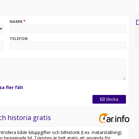
/stop funktion, Telefon modul, Utökad navigationsmodul
nansiering både privatavbetalning och företagsavbetalning,
D
NAMN
*
TELEFON
sa fler fält
Skicka
ch historia gratis
ollera både biluppgifter och bilhistorik (t.ex. mätarställning)
er begagnade bil. Tjänsten är helt gratis att använda för