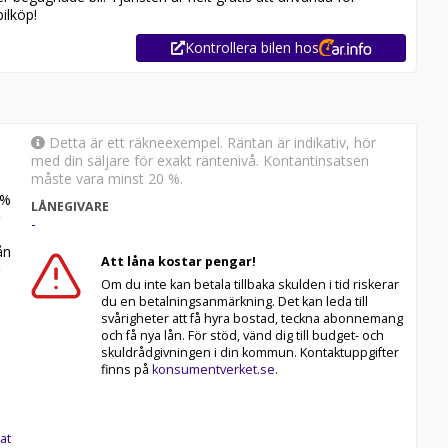
ilköp!
Kontrollera bilen hos
Detta är ett räkneexempel. Räntan är indikativ, hör
med din säljare för exakt räntenivå. Kontantinsatsen
måste vara minst 20 %.
%
LÅNEGIVARE
-
n
Att låna kostar pengar!
Om du inte kan betala tillbaka skulden i tid riskerar
du en betalningsanmärkning. Det kan leda till
svårigheter att få hyra bostad, teckna abonnemang
och få nya lån. För stöd, vänd dig till budget- och
skuldrådgivningen i din kommun. Kontaktuppgifter
finns på
konsumentverket.se
.
at