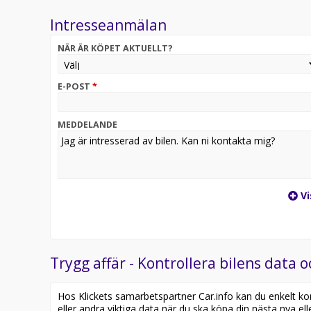
dynamiska kurvljus, LED dagtidsljusfunktion, Start
Intresseanmälan
för PCM 3.0, Vi hjälper gärna till med förmånlig fi
Välkommen att kontakta oss för mer information!
NÄR ÄR KÖPET AKTUELLT?
Det tillkommer 995:- i registreringsavgift.
E-POST
*
MEDDELANDE
Vi
Trygg affär - Kontrollera bilens data o
Hos Klickets samarbetspartner Car.info kan du enkelt kontr
eller andra viktiga data när du ska köpa din nästa nya ell