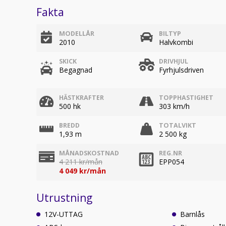
Fakta
MODELLÅR
BILTYP
2010
Halvkombi
SKICK
DRIVHJUL
Begagnad
Fyrhjulsdriven
HÄSTKRAFTER
TOPPHASTIGHET
500 hk
303 km/h
BREDD
TOTALVIKT
1,93 m
2 500 kg
MÅNADSKOSTNAD
REG.NR
4 211 kr/mån
EPP054
4 049 kr/mån
Utrustning
12V-UTTAG
Barnlås