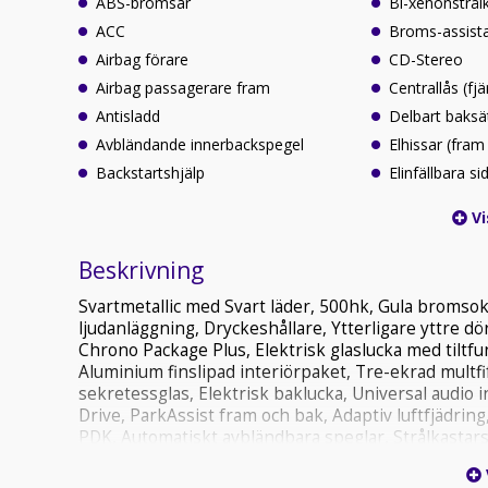
ABS-bromsar
Bi-xenonstrål
ACC
Broms-assist
Airbag förare
CD-Stereo
Airbag passagerare fram
Centrallås (fjä
Antisladd
Delbart baksä
Avbländande innerbackspegel
Elhissar (fram
Backstartshjälp
Elinfällbara s
Vi
Beskrivning
Svartmetallic med Svart läder, 500hk, Gula bromso
ljudanläggning, Dryckeshållare, Ytterligare yttre 
Chrono Package Plus, Elektrisk glaslucka med tiltfu
Aluminium finslipad interiörpaket, Tre-ekrad multfif
sekretessglas, Elektrisk baklucka, Universal audio 
Drive, ParkAssist fram och bak, Adaptiv luftfjädrin
PDK, Automatiskt avbländbara speglar, Strålkastars
PSM, Däcktrycksmonitor system TPM, Alarmsystem, 
klimatanläggning, Instegslister i slipad aluminium