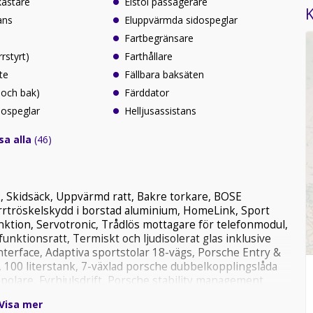
kastare
Elstol passagerare
K
ans
Eluppvärmda sidospeglar
Fartbegränsare
rrstyrt)
Farthållare
te
Fällbara baksäten
 och bak)
Färddator
idospeglar
Helljusassistans
sa alla
(46)
k, Skidsäck, Uppvärmd ratt, Bakre torkare, BOSE
dörrtröskelskydd i borstad aluminium, HomeLink, Sport
nktion, Servotronic, Trådlös mottagare för telefonmodul,
unktionsratt, Termiskt och ljudisolerat glas inklusive
interface, Adaptiva sportstolar 18-vägs, Porsche Entry &
g, 100 literstank, 7-växlad porsche dubbelkopplingslåda
polare, Fyrhjulsdrift, Porsche stability management
Förarminnespaket, Alcantara innertak, Fullt automatisk
Visa mer
, Vindruta med grå överkant, Bi-xenon strålkastare med