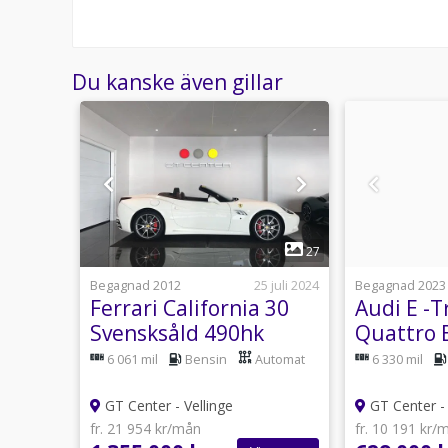
Du kanske även gillar
1
21
27
Idag 09:44
Begagnad 2012
25 juli 2024
Begagnad 2023
AMG
Ferrari California 30
Audi E -T
Svensksåld 490hk
Quattro 
9hk
Matrix P
tomat
6 061 mil
Bensin
Automat
6 330 mil
hjul Mom
GT Center - Vellinge
GT Center - 
fr. 21 954 kr/mån
fr. 10 191 kr/