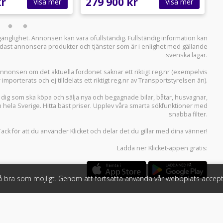
kr
279 900 kr
1
Visa mer
Visa mer
llgänglighet. Annonsen kan vara ofullständig. Fullständig information kan
 endast annonsera produkter och tjänster som är i enlighet med gällande
svenska lagar.
i annonsen om det aktuella fordonet saknar ett riktigt reg.nr (exempelvis
r importerats och ej tilldelats ett riktigt reg.nr av Transportstyrelsen än).
r dig som ska köpa och sälja
nya och begagnade bilar
,
båtar
,
husvagnar
,
n hela Sverige. Hitta bäst priser. Upplev våra smarta sökfunktioner med
snabba filter.
Tack för att du använder
Klicket
och delar det du gillar med dina vänner!
Ladda ner
Klicket-appen
gratis:
så bra som möjligt. Genom att fortsätta använda vår webbplats accept