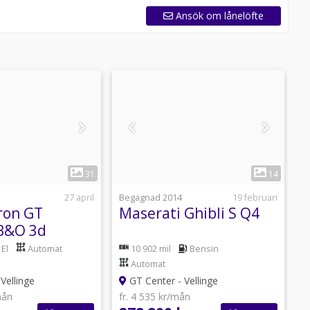
Ansök om lånelöfte
1
1
31
14
27 april
Begagnad 2014
19 februari
B
ron GT
Maserati Ghibli S Q4
A
B&O 3d
anorama V-
V
El
Automat
10 902 mil
Bensin
s
O
Automat
Vellinge
GT Center - Vellinge
mån
fr. 4 535 kr/mån
f