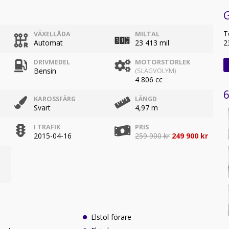
G
T
VÄXELLÅDA
MILTAL
Automat
23 413 mil
2
DRIVMEDEL
MOTORSTORLEK
Bensin
(SLAGVOLYM)
4 806 cc
6
KAROSSFÄRG
LÄNGD
Svart
4,97 m
I TRAFIK
PRIS
2015-04-16
259 900 kr
249 900 kr
Elstol förare