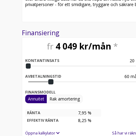
privatpersoner - för ett smidigare, tryggare och säkrare b
Finansiering
fr
4 049
kr/mån
*
20
KONTANTINSATS
60
må
AVBETALNINGSTID
FINANSMODELL
Annuitet
Rak amortering
7,95 %
RÄNTA
8,25
%
EFFEKTIV RÄNTA
Öppna kalkylator
Så har vi räkn