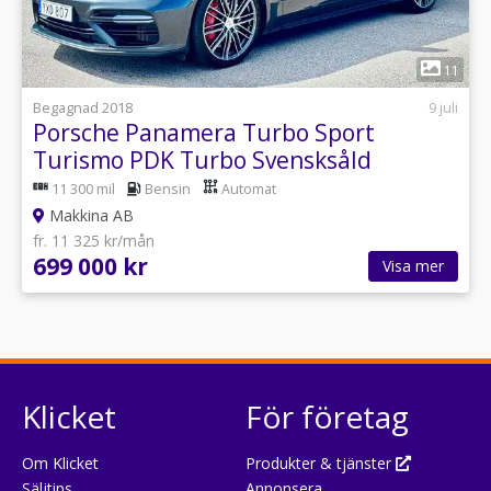
1
11
Begagnad 2018
9 juli
Porsche Panamera Turbo Sport
Turismo PDK Turbo Svensksåld
11 300 mil
Bensin
Automat
Makkina AB
fr. 11 325 kr/mån
699 000 kr
Visa mer
Klicket
För företag
Om Klicket
Produkter & tjänster
Säljtips
Annonsera