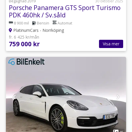
Begagnad 2019
30 oktober 2025
Porsche Panamera GTS Sport Turismo
PDK 460hk / Sv.såld
8 900 mil
Bensin
Automat
PlatinumCars - Norrköping
fr. 6 425 kr/mån
759 000 kr
Visa mer
1