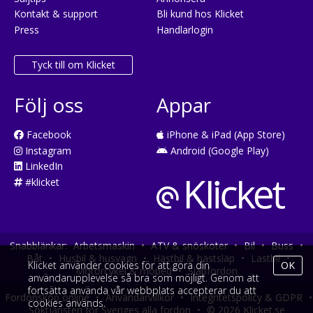
Kontakt & support
Bli kund hos Klicket
Press
Handlarlogin
Tyck till om Klicket
Följ oss
Appar
Facebook
iPhone & iPad (App Store)
Instagram
Android (Google Play)
LinkedIn
#klicket
Snabblänkar:
Arbetsmaskin
•
ATV & snöskoter
•
Bil
•
Buss
•
Båt
•
Husbil & husvagn
•
Hästbil & hästsläp
•
Lastbil
•
Klicket använder cookies för att göra din
OK
Motorcykel & moped
•
Släpfordon
användarupplevelse så bra som möjligt. Genom att
fortsätta använda vår webbplats accepterar du att
Fordonsköp online
•
Användarvillkor
•
Integritetspolicy & GDPR
•
cookies används.
Söktjänsten för Sveriges alla fordon
•
© 2026 Klicket.se