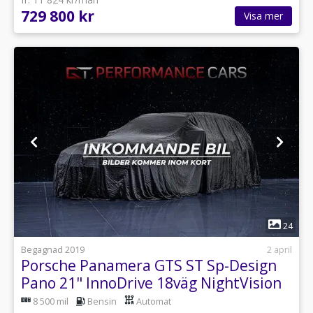
729 800 kr
Visa mer
1
24
Begagnad 2019
2 april
Porsche Panamera GTS ST Sp-Design
Pano 21" InnoDrive 18väg NightVision
8 500 mil
Bensin
Automat