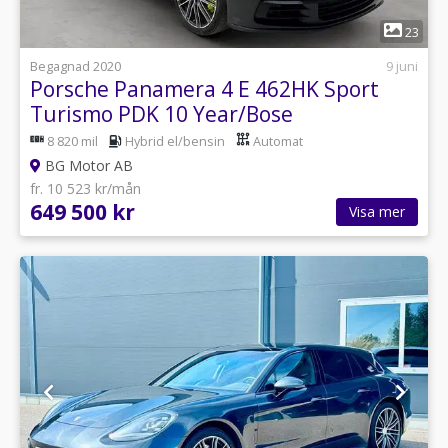
1
23
Begagnad 2020
9 juni
Porsche Panamera 4 E 462HK Sport
Turismo PDK 10 Year/Bose
SUPERKAMPANJ
8 820 mil
Hybrid el/bensin
Automat
BG Motor AB
fr. 10 523 kr/mån
649 500 kr
Visa mer