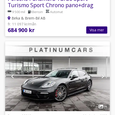
Turismo Sport Chrono pano+drag
550hk
9 500 mil
Bensin
Automat
Birka & Brem-Bil AB
fr. 11 097 kr/mån
684 900 kr
Visa mer
1
21