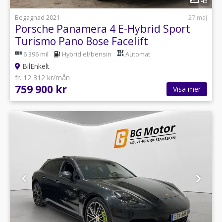
45
Begagnad 2021
27 maj
Porsche Panamera 4 E-Hybrid Sport
Turismo Pano Bose Facelift
6 396 mil
Hybrid el/bensin
Automat
BilEnkelt
fr. 12 312 kr/mån
759 900 kr
Visa mer