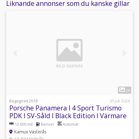
Liknande annonser som du kanske gillar
1
26
Begagnad 2018
30 juli 2024
Porsche Panamera I 4 Sport Turismo
PDK I SV-Såld I Black Edition I Värmare
I Drag
12 000 mil
Bensin
Automat
Kamux Västerås
fr. 11 824 kr/mån