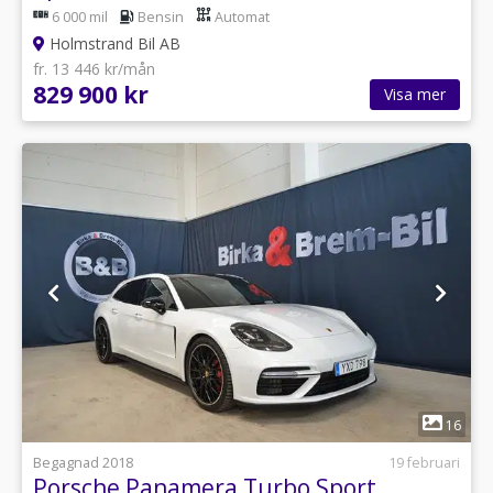
6 000 mil
Bensin
Automat
Holmstrand Bil AB
fr. 13 446 kr/mån
829 900 kr
Visa mer
1
16
Begagnad 2018
19 februari
Porsche Panamera Turbo Sport