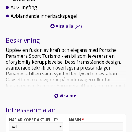
AUX-ingång
Avbländande innerbackspegel
Visa alla
(54)
Beskrivning
Upplev en fusion av kraft och elegans med Porsche
Panamera Sport Turismo - en bil som levererar en
oförglömlig körupplevelse. Dess framstående design,
avancerade teknik och överlägsna prestanda gör
Panamera till en sann symbol för lyx och prestation.
Oavsett om du navigerar på motorvägen eller tar
kurviga vägar, kommer Panamera att omfamna dig med
finaste material och oslagbar komfort. Varje sväng blir
Visa mer
en dans av makt och glädje när du styr denna
mästerverk på vägen. Porsche Panamera - där varje
Intresseanmälan
ögonblick blir en resa genom lyx och prestation.
NÄR ÄR KÖPET AKTUELLT?
NAMN
*
Detta exemplar kommer i kulören Jet Black Metallic och
är len Svensksåld bil som är leveransklar & har en