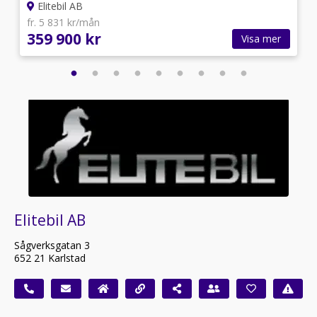
Elitebil AB
fr. 5 831 kr/mån
359 900 kr
Visa mer
Elitebil AB
Sågverksgatan 3
652 21 Karlstad