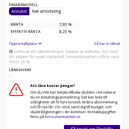
Pris: 639 000:- Finansieringsförslag: 6828:- / 36 mån
FINANSMODELL
med 20% insats samt 51% restvärde.
Annuitet
Rak amortering
7,95 %
RÄNTA
8,25
%
EFFEKTIV RÄNTA
Öppna kalkylator
Så har vi räknat
Detta är ett räkneexempel. Räntan är indikativ, hör med
din säljare för exakt räntenivå. Kontantinsatsen måste vara
minst 20 %.
LÅNEGIVARE
-
Att låna kostar pengar!
Om du inte kan betala tillbaka skulden i tid riskerar
du en betalningsanmärkning. Det kan leda till
svårigheter att få hyra bostad, teckna abonnemang
och få nya lån. För stöd, vänd dig till budget- och
skuldrådgivningen i din kommun. Kontaktuppgifter
finns på
konsumentverket.se
.
Ansök om lånelöfte