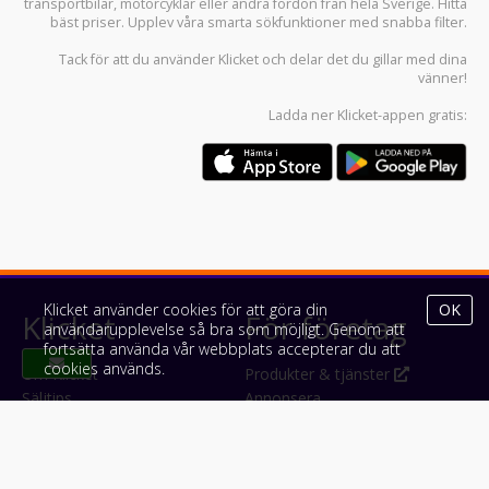
transportbilar
,
motorcyklar
eller andra fordon från hela Sverige. Hitta
bäst priser. Upplev våra smarta sökfunktioner med snabba filter.
Tack för att du använder
Klicket
och delar det du gillar med dina
vänner!
Ladda ner
Klicket-appen
gratis:
Klicket använder cookies för att göra din
OK
Klicket
För företag
användarupplevelse så bra som möjligt. Genom att
fortsätta använda vår webbplats accepterar du att
cookies används.
Om Klicket
Produkter & tjänster
Säljtips
Annonsera
Kontakt & support
Bli kund hos Klicket
Press
Handlarlogin