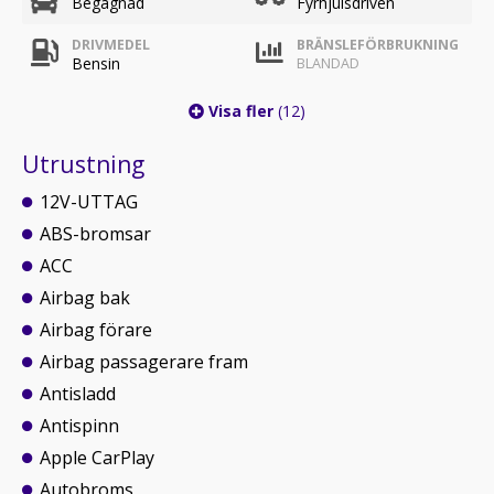
Begagnad
Fyrhjulsdriven
DRIVMEDEL
BRÄNSLEFÖRBRUKNING
Bensin
BLANDAD
Visa fler
(12)
Utrustning
12V-UTTAG
ABS-bromsar
ACC
Airbag bak
Airbag förare
Airbag passagerare fram
Antisladd
Antispinn
Apple CarPlay
Autobroms