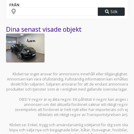
FRÅN
Sök
Dina senast visade objekt
Klicket tar inget ansvar för annonsens innehåll eller tillgänglighet.
Annonsen kan vara ofullständig. Fullständig information kan erhållas
direkt från säljaren. Säljaren ansvarar för att de endast annonsera
produkter och tjänster som är i enlighet med gällande svenska lagar.
OBS! V-reg.nr är ej äkta reg.nr. Ett påhittat V-reg.nr kan anges i
annonsen om det aktuella fordonet saknar ett riktigt reg.nr
(exempelvis att fordonet är helt nytt eller har importerats och ej
tilldelats ett riktigt reg.nr av Transportstyrelsen än).
Klicket.se
: Enkel, trygg och användarvänlig söktjänst för dig som ska
köpa och sälja
nya och begagnade bilar
,
båtar
,
husvagnar
,
husbilar
,