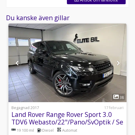
Du kanske även gillar
1
8
38
2
Begagnad 2017
17 februari
Land Rover Range Rover Sport 3.0
TDV6 Webasto/22"/Pano/SvOptik / Se
Spec.
19 100 mil
Diesel
Automat