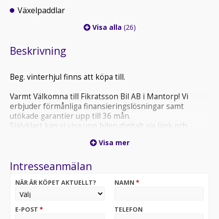
Växelpaddlar
Visa alla
(26)
Beskrivning
Beg. vinterhjul finns att köpa till.
Varmt Välkomna till Fikratsson Bil AB i Mantorp! Vi
erbjuder förmånliga finansieringslösningar samt
utökade garantier upp till 36 mån.
Självklart kan vi visa upp bilen digitalt via länk och
beskriva bilens skick.
Visa mer
Intresseanmälan
NÄR ÄR KÖPET AKTUELLT?
NAMN
*
E-POST
*
TELEFON