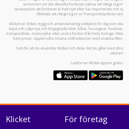
annonsen om det aktuella fordonet saknar ett riktigt reg.nr
(exempelvis att fordonet är helt nytt eller har importerats och ej
tilldelats ett riktigt reg.nr av Transportstyrelsen än).
Klicket.se
: Enkel, trygg och användarvänlig söktjänst för dig som ska
köpa och sälja
nya och begagnade bilar
,
båtar
,
husvagnar
,
husbilar
,
transportbilar
,
motorcyklar
eller andra fordon från hela Sverige. Hitta
bäst priser. Upplev våra smarta sökfunktioner med snabba filter.
Tack för att du använder
Klicket
och delar det du gillar med dina
vänner!
Ladda ner
Klicket-appen
gratis:
Klicket
För företag