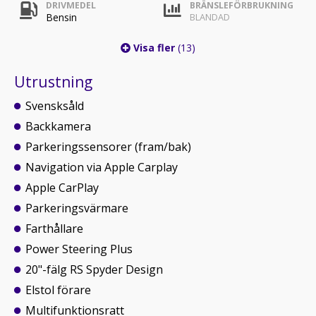
DRIVMEDEL
BRÄNSLEFÖRBRUKNING
Bensin
BLANDAD
Visa fler
(13)
Utrustning
Svensksåld
Backkamera
Parkeringssensorer (fram/bak)
Navigation via Apple Carplay
Apple CarPlay
Parkeringsvärmare
Farthållare
Power Steering Plus
20"-fälg RS Spyder Design
Elstol förare
Multifunktionsratt