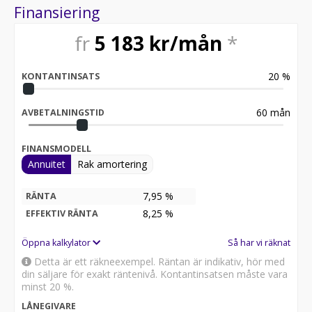
Finansiering
fr
5 183
kr/mån
*
20
%
KONTANTINSATS
60
mån
AVBETALNINGSTID
FINANSMODELL
Annuitet
Rak amortering
7,95 %
RÄNTA
8,25
%
EFFEKTIV RÄNTA
Öppna kalkylator
Så har vi räknat
Detta är ett räkneexempel. Räntan är indikativ, hör med
din säljare för exakt räntenivå. Kontantinsatsen måste vara
minst 20 %.
LÅNEGIVARE