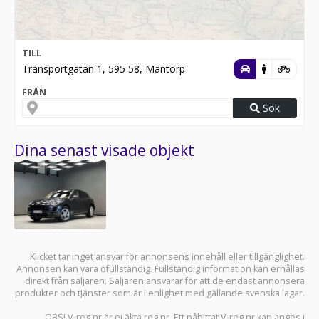
TILL
Transportgatan 1, 595 58, Mantorp
FRÅN
Sök
Dina senast visade objekt
Klicket tar inget ansvar för annonsens innehåll eller tillgänglighet.
Annonsen kan vara ofullständig. Fullständig information kan erhållas
direkt från säljaren. Säljaren ansvarar för att de endast annonsera
produkter och tjänster som är i enlighet med gällande svenska lagar.
OBS! V-reg.nr är ej äkta reg.nr. Ett påhittat V-reg.nr kan anges i