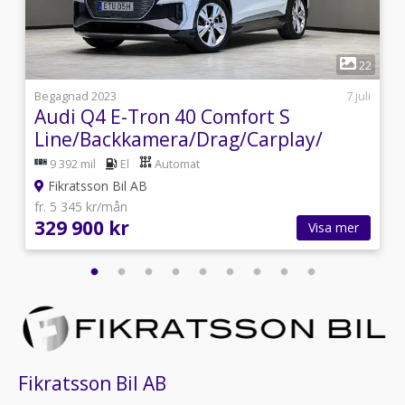
1
5
22
i
Begagnad 2023
7 juli
Audi Q4 E-Tron 40 Comfort S
Line/Backkamera/Drag/Carplay/
9 392 mil
El
Automat
Fikratsson Bil AB
fr. 5 345 kr/mån
329 900 kr
Visa mer
Fikratsson Bil AB