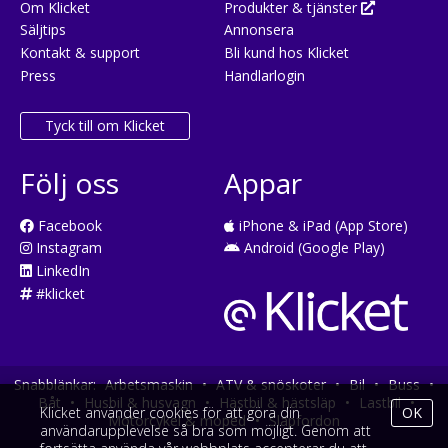
Om Klicket
Produkter & tjänster
Säljtips
Annonsera
Kontakt & support
Bli kund hos Klicket
Press
Handlarlogin
Tyck till om Klicket
Följ oss
Appar
Facebook
iPhone & iPad (App Store)
Instagram
Android (Google Play)
LinkedIn
#klicket
Snabblänkar:
Arbetsmaskin
•
ATV & snöskoter
•
Bil
•
Buss
•
Båt
•
Husbil & husvagn
•
Hästbil & hästsläp
•
Lastbil
•
Klicket använder cookies för att göra din
OK
Motorcykel & moped
•
Släpfordon
användarupplevelse så bra som möjligt. Genom att