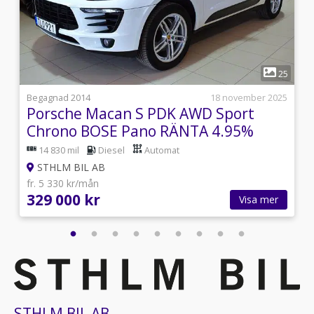
1
1
25
i
Begagnad 2014
18 november 2025
-
Porsche Macan S PDK AWD Sport
Chrono BOSE Pano RÄNTA 4.95%
14 830 mil
Diesel
Automat
STHLM BIL AB
fr. 5 330 kr/mån
329 000 kr
Visa mer
STHLM BIL AB