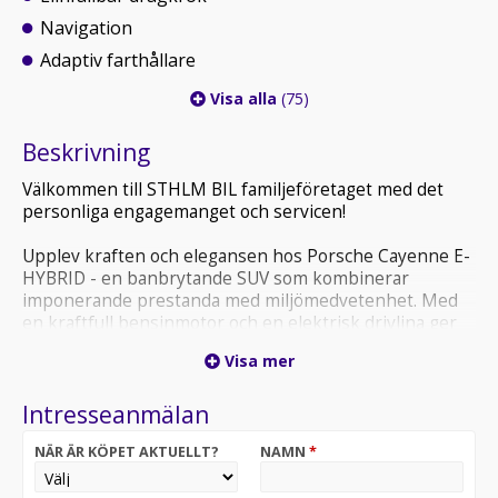
Navigation
Adaptiv farthållare
Visa alla
(75)
Beskrivning
Välkommen till STHLM BIL familjeföretaget med det
personliga engagemanget och servicen!
Upplev kraften och elegansen hos Porsche Cayenne E-
HYBRID - en banbrytande SUV som kombinerar
imponerande prestanda med miljömedvetenhet. Med
en kraftfull bensinmotor och en elektrisk drivlina ger
denna laddhybrid dig det bästa av två världar. Cayenne
Visa mer
E-HYBRID accelererar med en otrolig respons och ger
dig en körupplevelse som är lika kraftfull som den är
Intresseanmälan
smidig. Den avancerade teknologin ger inte bara
imponerande prestanda utan också en längre räckvidd i
NÄR ÄR KÖPET AKTUELLT?
NAMN
*
ren eldrift. Oavsett om du tar dig fram i stadstrafik eller
på landsvägar kommer Porsche Cayenne E-HYBRID att