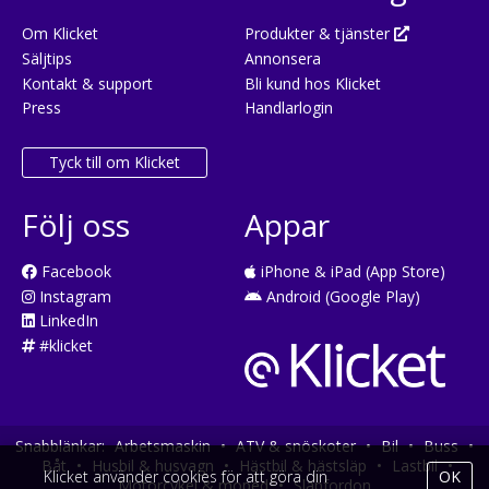
Om Klicket
Produkter & tjänster
Säljtips
Annonsera
Kontakt & support
Bli kund hos Klicket
Press
Handlarlogin
Tyck till om Klicket
Följ oss
Appar
Facebook
iPhone & iPad (App Store)
Instagram
Android (Google Play)
LinkedIn
#klicket
Snabblänkar:
Arbetsmaskin
•
ATV & snöskoter
•
Bil
•
Buss
•
Båt
•
Husbil & husvagn
•
Hästbil & hästsläp
•
Lastbil
•
Klicket använder cookies för att göra din
OK
Motorcykel & moped
•
Släpfordon