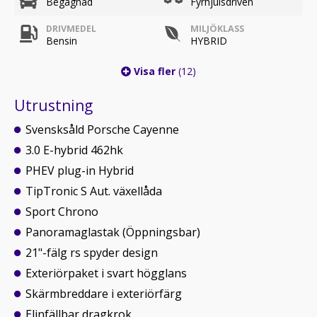
Begagnad
Fyrhjulsdriven
DRIVMEDEL
MILJÖKLASS
Bensin
HYBRID
Visa fler
(12)
Utrustning
Svensksåld Porsche Cayenne
3.0 E-hybrid 462hk
PHEV plug-in Hybrid
TipTronic S Aut. växellåda
Sport Chrono
Panoramaglastak (Öppningsbar)
21"-fälg rs spyder design
Exteriörpaket i svart högglans
Skärmbreddare i exteriörfärg
Elinfällbar dragkrok