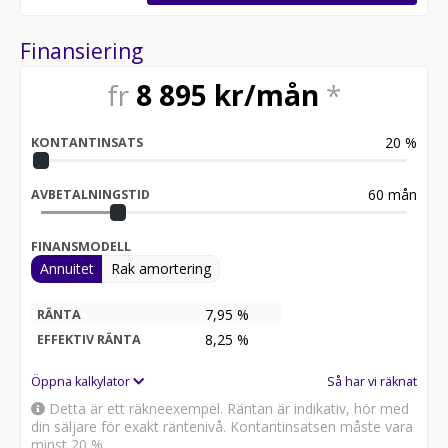
Möjlighet till reservation av bil via betalning av
deposition via SWISH eller banköverföring. Gå in på vår
Finansiering
hemsida för mer information om våra tjänster
www.STHLMBIL.se
fr
8 895
kr/mån
*
Vill du veta mer om vad våra kunder tycker om oss finns
fler recensioner på RECO.se
20
%
KONTANTINSATS
https://www.reco.se/sthlm-bil-skarholmen
Besökstider i butik:
60
mån
AVBETALNINGSTID
Kontakta oss för mer information:
FINANSMODELL
Annuitet
Rak amortering
ALL CARS ARE AVAILABLE FOR EXPORT
7,95 %
RÄNTA
8,25
%
EFFEKTIV RÄNTA
Öppna kalkylator
Så har vi räknat
Detta är ett räkneexempel. Räntan är indikativ, hör med
din säljare för exakt räntenivå. Kontantinsatsen måste vara
minst 20 %.