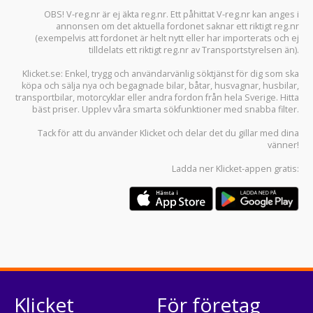
OBS! V-reg.nr är ej äkta reg.nr. Ett påhittat V-reg.nr kan anges i
annonsen om det aktuella fordonet saknar ett riktigt reg.nr
(exempelvis att fordonet är helt nytt eller har importerats och ej
tilldelats ett riktigt reg.nr av Transportstyrelsen än).
Klicket.se
: Enkel, trygg och användarvänlig söktjänst för dig som ska
köpa och sälja
nya och begagnade bilar
,
båtar
,
husvagnar
,
husbilar
,
transportbilar
,
motorcyklar
eller andra fordon från hela Sverige. Hitta
bäst priser. Upplev våra smarta sökfunktioner med snabba filter.
Tack för att du använder
Klicket
och delar det du gillar med dina
vänner!
Ladda ner
Klicket-appen
gratis:
Klicket
För företag