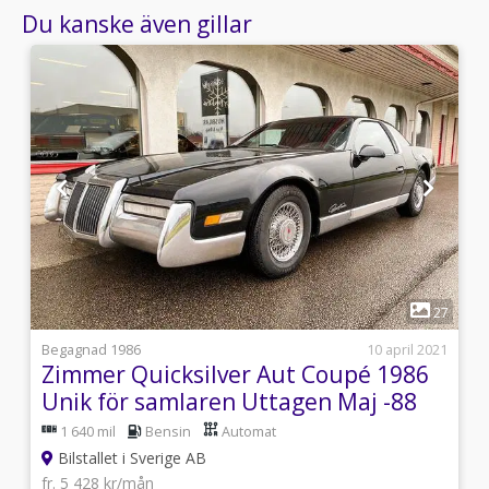
Du kanske även gillar
1
8
27
i
Begagnad 1986
10 april 2021
Zimmer Quicksilver Aut Coupé 1986
Unik för samlaren Uttagen Maj -88
Skattefri
1 640 mil
Bensin
Automat
Bilstallet i Sverige AB
fr. 5 428 kr/mån