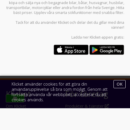
köpa och sälja
nya och begagnade bilar
,
båtar
,
husvagnar
,
husbilar
,
transportbilar
,
motorcyklar
eller andra fordon från hela Sverige. Hitta
bäst priser. Upplev våra smarta sökfunktioner med snabba filter.
Tack för att du använder
Klicket
och delar det du gillar med dina
vänner!
Ladda ner
Klicket-appen
gratis:
Klicket använder cookies för att göra din
OK
användarupplevelse så bra som möjligt. Genom att
Klicket
För företag
fortsätta använda vår webbplats accepterar du att
cookies används.
Om Klicket
Produkter & tjänster
Säljtips
Annonsera
Kontakt & support
Bli kund hos Klicket
Press
Handlarlogin