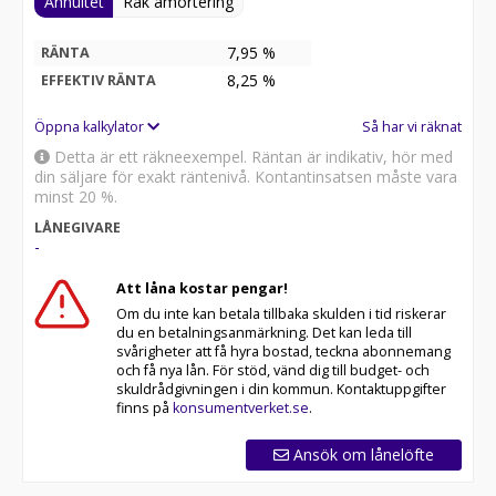
Annuitet
Rak amortering
7,95 %
RÄNTA
8,25
%
EFFEKTIV RÄNTA
Öppna kalkylator
Så har vi räknat
Detta är ett räkneexempel. Räntan är indikativ, hör med
din säljare för exakt räntenivå. Kontantinsatsen måste vara
minst 20 %.
LÅNEGIVARE
-
Att låna kostar pengar!
Om du inte kan betala tillbaka skulden i tid riskerar
du en betalningsanmärkning. Det kan leda till
svårigheter att få hyra bostad, teckna abonnemang
och få nya lån. För stöd, vänd dig till budget- och
skuldrådgivningen i din kommun. Kontaktuppgifter
finns på
konsumentverket.se
.
Ansök om lånelöfte