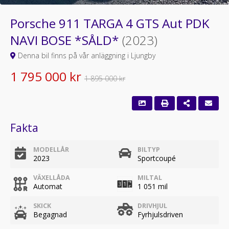
Porsche 911 TARGA 4 GTS Aut PDK
NAVI BOSE *SÅLD*
(2023)
Denna bil finns på vår anläggning i Ljungby
1 795 000 kr
1 895 000 kr
Fakta
MODELLÅR
BILTYP
2023
Sportcoupé
VÄXELLÅDA
MILTAL
Automat
1 051 mil
SKICK
DRIVHJUL
Begagnad
Fyrhjulsdriven