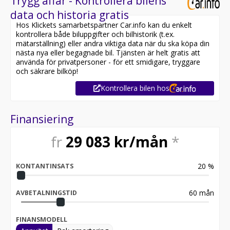
Trygg affär - Kontrollera bilens
data och historia gratis
Hos Klickets samarbetspartner Car.info kan du enkelt
kontrollera både biluppgifter och bilhistorik (t.ex.
mätarställning) eller andra viktiga data när du ska köpa din
nästa nya eller begagnade bil. Tjänsten är helt gratis att
använda för privatpersoner - för ett smidigare, tryggare
och säkrare bilköp!
Kontrollera bilen hos
Finansiering
fr
29 083
kr/mån
*
20
%
KONTANTINSATS
60
mån
AVBETALNINGSTID
FINANSMODELL