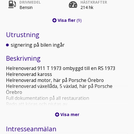
DRIVMEDEL
HÄSTKRAFTER
Bensin
214 hk
Visa fler
(9)
Utrustning
signering på bilen ingår
Beskrivning
Helrenoverad 911 T 1973 ombyggd till en RS 1973
Helrenoverad kaross
Helrenoverad motor, här på Porsche Örebro
Helrenoverad växellåda, 5 växlad, här på Porsche
Örebro
Full dokumentation på all restauration
Redo att köras och njutas av
Kvalificerad för Classic racing
Visa mer
Kördes på Porsche paraden av Stig Blomqvist, en
Intresseanmälan
favorit här i hallen att se och köra