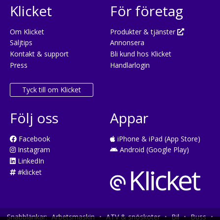
Klicket
För företag
Om Klicket
Produkter & tjänster
Säljtips
Annonsera
Kontakt & support
Bli kund hos Klicket
Press
Handlarlogin
Tyck till om Klicket
Följ oss
Appar
Facebook
iPhone & iPad (App Store)
Instagram
Android (Google Play)
LinkedIn
#klicket
Snabblänkar:
Arbetsmaskin
•
ATV & snöskoter
•
Bil
•
Buss
•