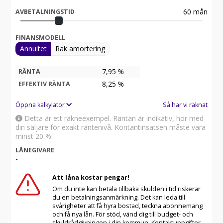
60
mån
AVBETALNINGSTID
FINANSMODELL
Annuitet
Rak amortering
7,95 %
RÄNTA
8,25
%
EFFEKTIV RÄNTA
Öppna kalkylator
Så har vi räknat
Detta är ett räkneexempel. Räntan är indikativ, hör med
din säljare för exakt räntenivå. Kontantinsatsen måste vara
minst 20 %.
LÅNEGIVARE
-
Att låna kostar pengar!
Om du inte kan betala tillbaka skulden i tid riskerar
du en betalningsanmärkning. Det kan leda till
svårigheter att få hyra bostad, teckna abonnemang
och få nya lån. För stöd, vänd dig till budget- och
skuldrådgivningen i din kommun. Kontaktuppgifter