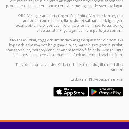
direkt från säljaren. Säljaren ansvarar för att de endast annonsera
produkter och tjänster som är i enlighet med gällande svenska lagar.
OBS! V-reg.nr är ej äkta reg.nr. Ett påhittat V-reg.nr kan anges i
annonsen om det aktuella fordonet saknar ett riktigt reg.nr
(exempelvis att fordonet är helt nytt eller har importerats och ej
tilldelats ett riktigt reg.nr av Transportstyrelsen än).
Klicket.se
: Enkel, trygg och användarvänlig söktjänst för dig som ska
köpa och sälja
nya och begagnade bilar
,
båtar
,
husvagnar
,
husbilar
,
transportbilar
,
motorcyklar
eller andra fordon från hela Sverige. Hitta
bäst priser. Upplev våra smarta sökfunktioner med snabba filter.
Tack för att du använder
Klicket
och delar det du gillar med dina
vänner!
Ladda ner
Klicket-appen
gratis: