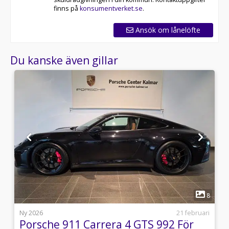
finns på
konsumentverket.se
.
Ansök om lånelöfte
Du kanske även gillar
1
1
8
8
Ny 2026
21 februari
Porsche 911 Carrera 4 GTS 992 För