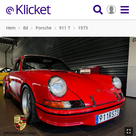
Hem
Bil
Porsche
911 T
1973