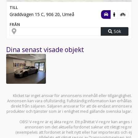
TILL
Gräddvägen 15 C, 906 20, Umeå
FRÅN
Sök
Dina senast visade objekt
Klicket tar inget ansvar för annonsens innehåll eller tillgänglighet.
Annonsen kan vara ofullständig. Fullständig information kan erhållas
direkt från säljaren. Säljaren ansvarar för att de endast annonsera
produkter och tjänster som är i enlighet med gällande svenska lagar.
OBS! V-reg.nr är ej äkta reg.nr. Ett påhittat V-reg.nr kan anges i
annonsen om det aktuella fordonet saknar ett riktigt reg.nr
(exempelvis att fordonet är helt nytt eller har importerats och ej
tilldelats ett riktigt reg.nr av Transportstyrelsen än).