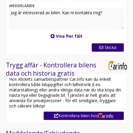
MEDDELANDE
30374 kr/mån inkl moms
* Månadskostnaden är ett exempel och baseras på
Billån med 36 månaders löptid, 20.00% (523,740 kr)
kontantinsats, 50.00% restskuld samt 5.95% rörlig
Visa fler fält
ränta. Uppläggnings- och aviavgift tillkommer. Missa
inte att man har möjlighet att göra avdrag på räntan
Skicka
under rätt förutsättningar.
24179 kr/mån exkl moms
Trygg affär - Kontrollera bilens
36 månader, 1,500 mil
data och historia gratis
Hos Klickets samarbetspartner Car.info kan du enkelt
*Uppläggnings- och administrationsavgift tillkommer
kontrollera både biluppgifter och bilhistorik (t.ex.
med 595 kr resp. 55 kr. Leasing gäller för näringsidkare
mätarställning) eller andra viktiga data när du ska köpa din
och kan inte kombineras med andra avtal eller
nästa nya eller begagnade bil. Tjänsten är helt gratis att
erbjudanden. Notera: förändringar i den underliggande
använda för privatpersoner - för ett smidigare, tryggare
räntan kan komma att påverka månadskostnaden.
och säkrare bilköp!
Kontrollera bilen hos