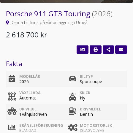
Porsche 911 GT3 Touring
(2026)
Denna bil finns på vår anläggning i Umeå
2 618 700 kr
Fakta
MODELLÅR
BILTYP
2026
Sportcoupé
VÄXELLÅDA
SKICK
Automat
Ny
DRIVHJUL
DRIVMEDEL
Tvåhjulsdriven
Bensin
BRÄNSLEFÖRBRUKNING
MOTORSTORLEK
BLANDAD
(SLAGVOLYM)