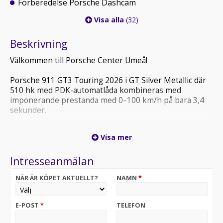
Förberedelse Porsche Dashcam
Visa alla
(32)
Beskrivning
Välkommen till Porsche Center Umeå!
Porsche 911 GT3 Touring 2026 i GT Silver Metallic där
510 hk med PDK-automatlåda kombineras med
imponerande prestanda med 0–100 km/h på bara 3,4
sekunder.
Med Touring-paket i svart, svart läderinteriör, fällbara
Visa mer
skalstolar och flera välvalda tillval som lyfter både
körkänsla och komfort. Utrustad med bland annat
Intresseanmälan
Sport Chrono-paket, lyftsystem för framaxeln, BOSE-
ljud, HD-Matrix LED-strålkastare och svartlackade
NÄR ÄR KÖPET AKTUELLT?
NAMN
*
bromsok. En exklusiv och mycket välutrustad 911 för
dig som vill ha äkta Porsche-prestanda.
E-POST
*
TELEFON
För mer information och provkörning, kontakta
Porsche Center Umeå.