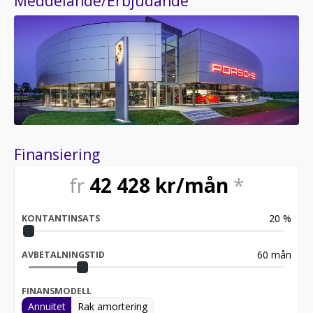
Meddelande/Erbjudande
Finansiering
fr
42 428
kr/mån
*
20
%
KONTANTINSATS
60
mån
AVBETALNINGSTID
FINANSMODELL
Annuitet
Rak amortering