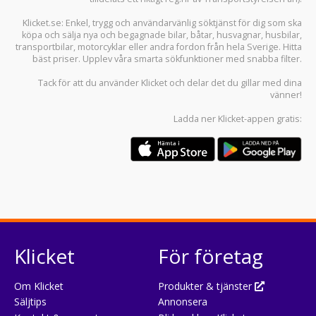
Klicket.se
: Enkel, trygg och användarvänlig söktjänst för dig som ska
köpa och sälja
nya och begagnade bilar
,
båtar
,
husvagnar
,
husbilar
,
transportbilar
,
motorcyklar
eller andra fordon från hela Sverige. Hitta
bäst priser. Upplev våra smarta sökfunktioner med snabba filter.
Tack för att du använder
Klicket
och delar det du gillar med dina
vänner!
Ladda ner
Klicket-appen
gratis:
Klicket
För företag
Om Klicket
Produkter & tjänster
Säljtips
Annonsera