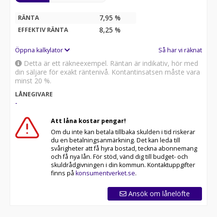
7,95 %
RÄNTA
8,25
%
EFFEKTIV RÄNTA
Öppna kalkylator
Så har vi räknat
Detta är ett räkneexempel. Räntan är indikativ, hör med
din säljare för exakt räntenivå. Kontantinsatsen måste vara
minst 20 %.
LÅNEGIVARE
-
Att låna kostar pengar!
Om du inte kan betala tillbaka skulden i tid riskerar
du en betalningsanmärkning. Det kan leda till
svårigheter att få hyra bostad, teckna abonnemang
och få nya lån. För stöd, vänd dig till budget- och
skuldrådgivningen i din kommun. Kontaktuppgifter
finns på
konsumentverket.se
.
Ansök om lånelöfte