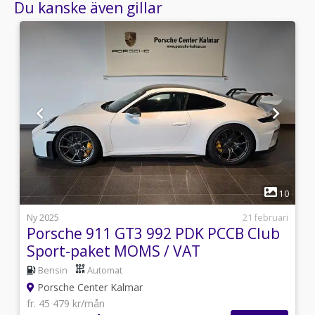
Du kanske även gillar
1
3
10
i
Ny 2025
21 februari
Porsche 911 GT3 992 PDK PCCB Club
Sport-paket MOMS / VAT
Bensin
Automat
Porsche Center Kalmar
fr. 45 479 kr/mån