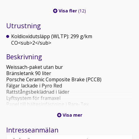
Visa fler
(12)
Utrustning
Koldioxidutsläpp (WLTP): 299 g/km
CO<sub>2</sub>
Beskrivning
Weissach-paket utan bur
Bränsletank 90 liter
Porsche Ceramic Composite Brake (PCCB)
Fälgar lackade i Pyro Red
Rattstångsbeklädnad i läder
Lyftsystem för framaxel
Panel till bältesinfästning i Race-Tex
20"/21" GT3 RS magnesiumfälgar i lättviktsdesign
Visa mer
Solskydd i Race-Tex
Club Sport-paket
Intresseanmälan
Lock till förvaringsfack i Race-Tex med 'PORSCHE'-
logotyp