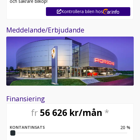
och säkrare bilköp!
Kontrollera bilen hos
Meddelande/Erbjudande
Finansiering
fr
56 626
kr/mån
*
20
%
KONTANTINSATS