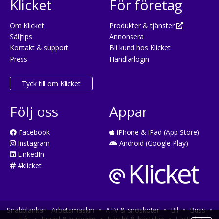
Klicket
För företag
Om Klicket
Produkter & tjänster
Säljtips
Annonsera
Kontakt & support
Bli kund hos Klicket
Press
Handlarlogin
Tyck till om Klicket
Följ oss
Appar
Facebook
iPhone & iPad (App Store)
Instagram
Android (Google Play)
LinkedIn
#klicket
Snabblänkar:
Arbetsmaskin
•
ATV & snöskoter
•
Bil
•
Buss
•
Båt
•
Husbil & husvagn
•
Hästbil & hästsläp
•
Lastbil
•