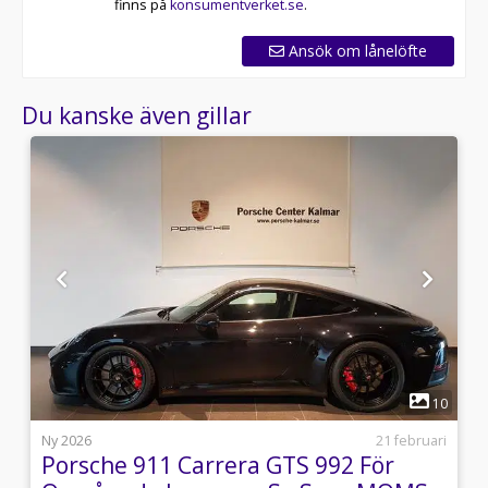
finns på
konsumentverket.se
.
Ansök om lånelöfte
Du kanske även gillar
1
3
10
i
Ny 2026
21 februari
Porsche 911 Carrera GTS 992 För