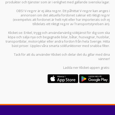
produkter och tjänster som är i enlighet med gällande svenska lagar.
OBS! V-reg.nr är ej äkta reg.nr. Ett påhittat V-reg.nr kan anges i
annonsen om det aktuella fordonet saknar ett riktigt reg.nr
(exempelvis att fordonet är helt nytt eller har importerats och ej
tilldelats ett riktigt reg.nr av Transportstyrelsen än).
Klicket.se
: Enkel, trygg och användarvänlig söktjänst för dig som ska
köpa och sälja
nya och begagnade bilar
,
båtar
,
husvagnar
,
husbilar
,
transportbilar
,
motorcyklar
eller andra fordon från hela Sverige. Hitta
bäst priser. Upplev våra smarta sökfunktioner med snabba filter.
Tack för att du använder
Klicket
och delar det du gillar med dina
vänner!
Ladda ner
Klicket-appen
gratis: