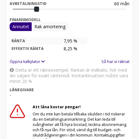
60
mån
AVBETALNINGSTID
FINANSMODELL
Annuitet
Rak amortering
7,95 %
RÄNTA
8,25
%
EFFEKTIV RÄNTA
Öppna kalkylator
Så har vi räknat
Detta är ett räkneexempel. Räntan är indikativ, hör med
din säljare för exakt räntenivå. Kontantinsatsen måste vara
minst 20 %.
LÅNEGIVARE
-
Att låna kostar pengar!
Om du inte kan betala tillbaka skulden i tid riskerar
du en betalningsanmärkning. Det kan leda till
svårigheter att få hyra bostad, teckna abonnemang
och få nya lån. För stöd, vänd dig till budget- och
skuldrådgivningen i din kommun. Kontaktuppgifter