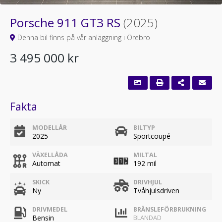
Porsche 911 GT3 RS
(2025)
Denna bil finns på vår anläggning i Örebro
3 495 000 kr
Fakta
MODELLÅR
BILTYP
2025
Sportcoupé
VÄXELLÅDA
MILTAL
Automat
192 mil
SKICK
DRIVHJUL
Ny
Tvåhjulsdriven
DRIVMEDEL
BRÄNSLEFÖRBRUKNING
Bensin
BLANDAD