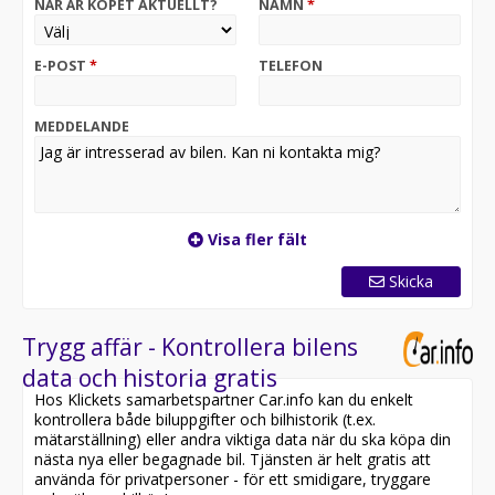
NÄR ÄR KÖPET AKTUELLT?
NAMN
*
Instegslister i kolfiber, belysta
LED-strålkastare tonade inkl. Porsche Dynamic Light
System (PDLS)
E-POST
*
TELEFON
Förberedelse Porsche Dashcam
Bakljus Exclusive Design
BOSE® Surround Sound System
MEDDELANDE
Golvmattor i kolfiber med läderkanter
Sidologo i färg "Weissach RS" på bakvinge
Backkamera
Automatiskt avbländande inner- och ytterbackspeglar
inkl. regnsensor
Visa fler fält
Fotstöd och pedaler i aluminium
Weissach-paket
Skicka
Ljusdesignpaket
Tonade rutor
Ej bankörd
Trygg affär - Kontrollera bilens
En ägare
data och historia gratis
Hos Klickets samarbetspartner Car.info kan du enkelt
kontrollera både biluppgifter och bilhistorik (t.ex.
mätarställning) eller andra viktiga data när du ska köpa din
nästa nya eller begagnade bil. Tjänsten är helt gratis att
använda för privatpersoner - för ett smidigare, tryggare