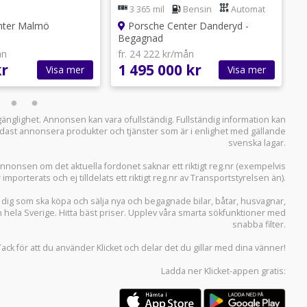
nce EXC CXX
3 365 mil
Bensin
Automat
n Neo
nter Malmö
Porsche Center Danderyd -
Begagnad
ån
fr. 24 222 kr/mån
f
kr
1 495 000 kr
2
Visa mer
Visa mer
llgänglighet. Annonsen kan vara ofullständig. Fullständig information kan
 endast annonsera produkter och tjänster som är i enlighet med gällande
svenska lagar.
i annonsen om det aktuella fordonet saknar ett riktigt reg.nr (exempelvis
r importerats och ej tilldelats ett riktigt reg.nr av Transportstyrelsen än).
r dig som ska köpa och sälja
nya och begagnade bilar
,
båtar
,
husvagnar
,
n hela Sverige. Hitta bäst priser. Upplev våra smarta sökfunktioner med
snabba filter.
Tack för att du använder
Klicket
och delar det du gillar med dina vänner!
Ladda ner
Klicket-appen
gratis: