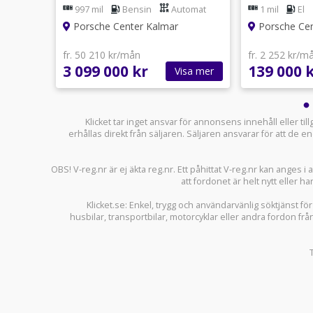
997 mil Porsche
Preforma
tomat
997 mil
Bensin
Automat
1 mil
El
Approved!
Oak Gree
org
Porsche Center Kalmar
Porsche Ce
fr. 50 210 kr/mån
fr. 2 252 kr/m
3 099 000 kr
139 000 
sa mer
Visa mer
Klicket tar inget ansvar för annonsens innehåll eller ti
erhållas direkt från säljaren. Säljaren ansvarar för att de
OBS! V-reg.nr är ej äkta reg.nr. Ett påhittat V-reg.nr kan anges 
att fordonet är helt nytt eller ha
Klicket.se
: Enkel, trygg och användarvänlig söktjänst fö
husbilar
,
transportbilar
,
motorcyklar
eller andra fordon frå