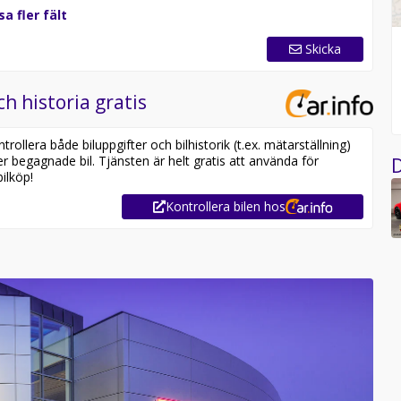
sa fler fält
Skicka
ch historia gratis
ollera både biluppgifter och bilhistorik (t.ex. mätarställning)
er begagnade bil. Tjänsten är helt gratis att använda för
D
ilköp!
Kontrollera bilen hos