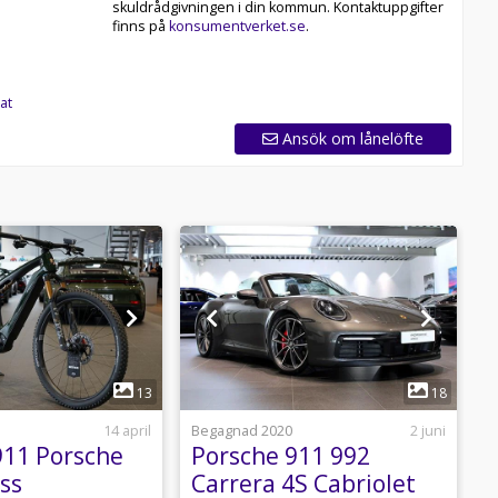
skuldrådgivningen i din kommun. Kontaktuppgifter
finns på
konsumentverket.se
.
at
Ansök om lånelöfte
1
1
13
18
14 april
Begagnad 2020
2 juni
B
911 Porsche
Porsche 911 992
P
ss
Carrera 4S Cabriolet
L