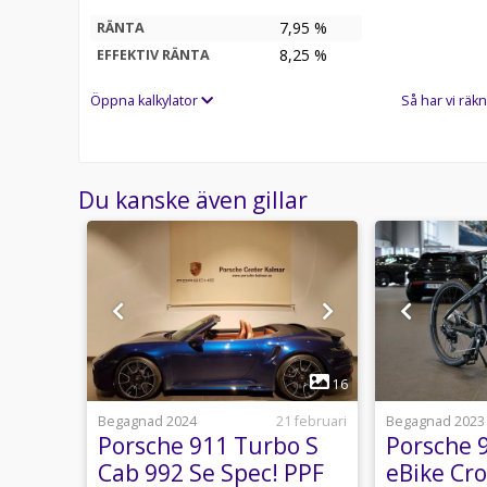
7,95 %
RÄNTA
8,25
%
EFFEKTIV RÄNTA
Öppna kalkylator
Så har vi räkn
Du kanske även gillar
1
10
16
usti 11:31
Begagnad 2024
21 februari
Begagnad 2023
o S
Porsche 911 Turbo S
Porsche 
Cab 992 Se Spec! PPF
eBike Cro