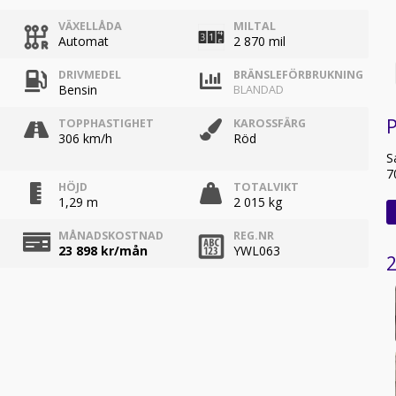
VÄXELLÅDA
MILTAL
Automat
2 870 mil
DRIVMEDEL
BRÄNSLEFÖRBRUKNING
Bensin
BLANDAD
TOPPHASTIGHET
KAROSSFÄRG
306 km/h
Röd
S
7
HÖJD
TOTALVIKT
1,29 m
2 015 kg
MÅNADSKOSTNAD
REG.NR
23 898
kr/mån
YWL063
2