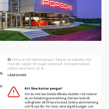
Detta är ett räkneexempel. Räntan är indikativ, hör
med din säljare för exakt räntenivå. Kontantinsatsen
måste vara minst 20 %.
%
LÅNEGIVARE
-
n
Att låna kostar pengar!
Om du inte kan betala tillbaka skulden i tid riskerar
du en betalningsanmärkning. Det kan leda till
svårigheter att få hyra bostad, teckna abonnemang
och få nya lån. För stöd, vänd dig till budget- och