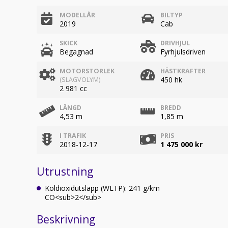
MODELLÅR
BILTYP
2019
Cab
SKICK
DRIVHJUL
Begagnad
Fyrhjulsdriven
MOTORSTORLEK
HÄSTKRAFTER
450 hk
(SLAGVOLYM)
2 981 cc
LÄNGD
BREDD
4,53 m
1,85 m
I TRAFIK
PRIS
2018-12-17
1 475 000 kr
Utrustning
Koldioxidutsläpp (WLTP): 241 g/km
CO<sub>2</sub>
Beskrivning