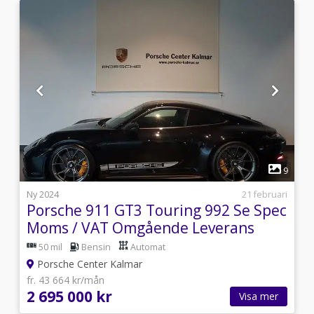
1
9
9
i
Ny 2024
21 februari
Porsche 911 GT3 Touring 992 Se Spec
Moms / VAT Omgående Leverans
50 mil
Bensin
Automat
Porsche Center Kalmar
fr. 43 664 kr/mån
2 695 000 kr
Visa mer