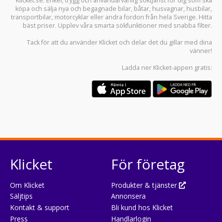
Klicket.se
: Enkel, trygg och användarvänlig söktjänst för dig som ska
köpa och sälja
nya och begagnade bilar
,
båtar
,
husvagnar
,
husbilar
,
transportbilar
,
motorcyklar
eller andra fordon från hela Sverige. Hitta
bäst priser. Upplev våra smarta sökfunktioner med snabba filter.
Tack för att du använder
Klicket
och delar det du gillar med dina
vänner!
Ladda ner
Klicket-appen
gratis:
Klicket
För företag
Om Klicket
Produkter & tjänster
Säljtips
Annonsera
Kontakt & support
Bli kund hos Klicket
Press
Handlarlogin