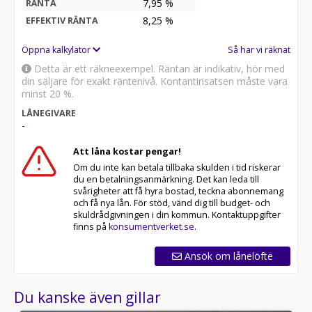
7,95 %
RÄNTA
8,25
%
EFFEKTIV RÄNTA
Öppna kalkylator
Så har vi räknat
Detta är ett räkneexempel. Räntan är indikativ, hör med
din säljare för exakt räntenivå. Kontantinsatsen måste vara
minst 20 %.
LÅNEGIVARE
-
Att låna kostar pengar!
Om du inte kan betala tillbaka skulden i tid riskerar
du en betalningsanmärkning. Det kan leda till
svårigheter att få hyra bostad, teckna abonnemang
och få nya lån. För stöd, vänd dig till budget- och
skuldrådgivningen i din kommun. Kontaktuppgifter
finns på
konsumentverket.se
.
Ansök om lånelöfte
Du kanske även gillar