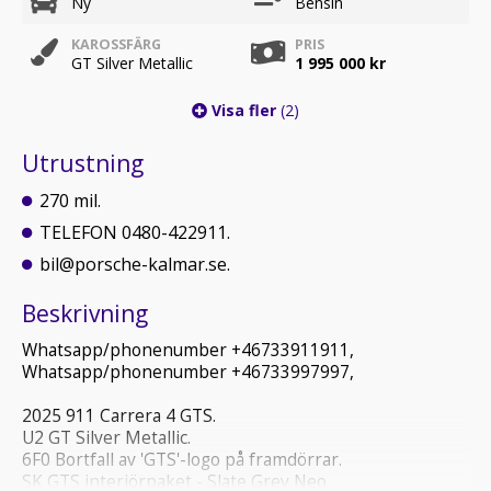
Ny
Bensin
KAROSSFÄRG
PRIS
GT Silver Metallic
1 995 000 kr
Visa fler
(2)
Utrustning
270 mil.
TELEFON 0480-422911.
bil@porsche-kalmar.se.
Beskrivning
Whatsapp/phonenumber +46733911911,
Whatsapp/phonenumber +46733997997,
2025 911 Carrera 4 GTS.
U2 GT Silver Metallic.
6F0 Bortfall av 'GTS'-logo på framdörrar.
SK GTS interiörpaket - Slate Grey Neo.