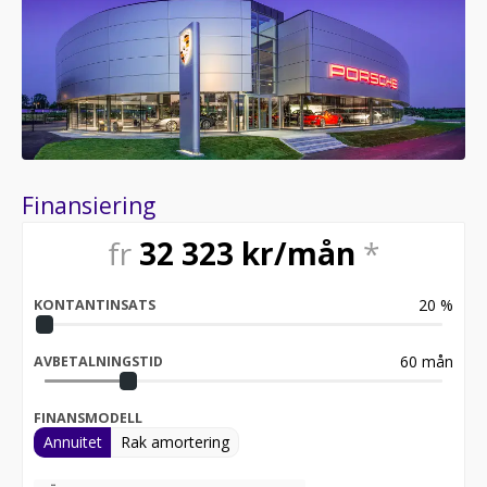
logotyp.
QE3 Förvaringsnät på sidan av fotutrymme på
passagerarsidan.
FT3 Surround View med Active Parking Support.
8T3 Adaptiv farthållare.
7Y8 Lane Change Assist.
4F2 Porsche Entry.
2V4 Joniserare (luftrenare).
9VL BOSE® Surround Sound System.
Finansiering
fr
32 323
kr/mån
*
20
%
KONTANTINSATS
60
mån
AVBETALNINGSTID
FINANSMODELL
Annuitet
Rak amortering