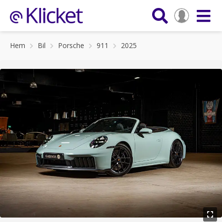
Hem
Bil
Porsche
911
2025