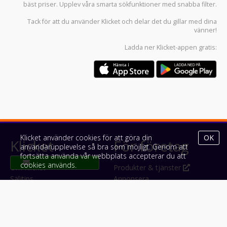
bäst priser. Upplev våra smarta sökfunktioner med snabba filter.
Tack för att du använder
Klicket
och delar det du gillar med dina
vänner!
Ladda ner
Klicket-appen
gratis:
Klicket använder cookies för att göra din
OK
Klicket
För företag
användarupplevelse så bra som möjligt. Genom att
fortsätta använda vår webbplats accepterar du att
cookies används.
Om Klicket
Produkter & tjänster
Säljtips
Annonsera
Kontakt & support
Bli kund hos Klicket
Press
Handlarlogin