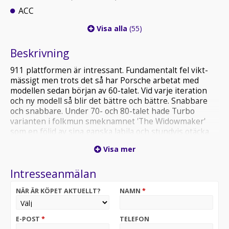
ACC
Visa alla
(55)
Beskrivning
911 plattformen är intressant. Fundamentalt fel vikt-
mässigt men trots det så har Porsche arbetat med
modellen sedan början av 60-talet. Vid varje iteration
och ny modell så blir det bättre och bättre. Snabbare
och snabbare. Under 70- och 80-talet hade Turbo
varianten i folkmun smeknamnet 'The Widowmaker'
som en följd av sina ganska labila och stundvis otäcka
köregenskaper. Men Porsche gav sig inte. Motorn ska
Visa mer
va bak och de ska bara funka. Under sent 80-tal så
introducerades vi till fyrhjulsdrivna 911or allt för att
Intresseanmälan
hjälpa föraren med bilens väghållning. Och Porsche
bara fortsatte framåt. Idag är 911an världens i särklass
NÄR ÄR KÖPET AKTUELLT?
NAMN
*
mest uppskattade och kanske också världens bästa
sportbil. Så va gör man då när du ska göra bäst.... ännu
bättre?
E-POST
*
TELEFON