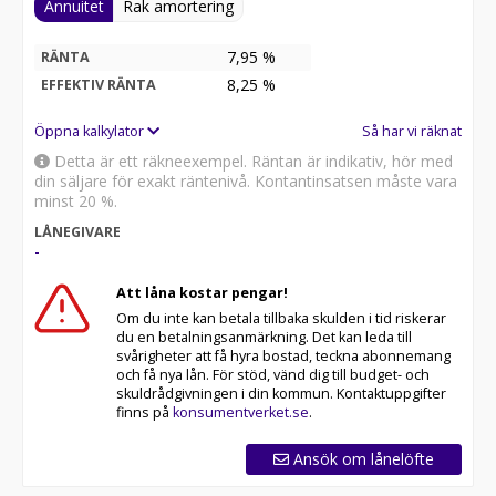
nytt utseende med helt ny luftstyrning och aktiva
Annuitet
Rak amortering
lameller och för första gången strålkastare som
inkluderar positionsljus och blinkers. Här i HD-Matrix
7,95 %
RÄNTA
utförande. Baktill har bilen fått en ny ljusramp i en
8,25
%
EFFEKTIV RÄNTA
skarpare design. I nedan kant har vi central
positionerade sportavgas som bistår med ett ljud som
Öppna kalkylator
Så har vi räknat
faktiskt är mer betonat än tidigare. Ett kliv över de
invidualiserade instegen och du möts av en interiör
Detta är ett räkneexempel. Räntan är indikativ, hör med
som går i svart läder och alcantara och är inte helt
din säljare för exakt räntenivå. Kontantinsatsen måste vara
oväntat i GTS kostym. Framför föraren en 'GT' ratt med
minst 20 %.
inlägg i kolfiber och med 'drive-mode-switch' och strax
LÅNEGIVARE
bakom en helt digital förarmiljö. I nackstödet på
-
sportstolarna finner vi GTS emblemet insytt.
Att låna kostar pengar!
Visst är det samma sak varje gång vi presenteras med
Om du inte kan betala tillbaka skulden i tid riskerar
en ny 911a. Man fascineras av att dom kunde göra
du en betalningsanmärkning. Det kan leda till
världens bästa sportbil ännu bättre. Och detta är
svårigheter att få hyra bostad, teckna abonnemang
och få nya lån. För stöd, vänd dig till budget- och
definitivt inget undantag. Dagarna av turbolag och labila
skuldrådgivningen i din kommun. Kontaktuppgifter
köregenskaper är långt borta. Nya 992.2 GTS levererar
finns på
konsumentverket.se
.
sömlöst 541hk till bakhjulen och 911 har kanske aldrig
varit roligare.
Ansök om lånelöfte
Ett synnerligen välspecificerat exemplar. Svensksåld