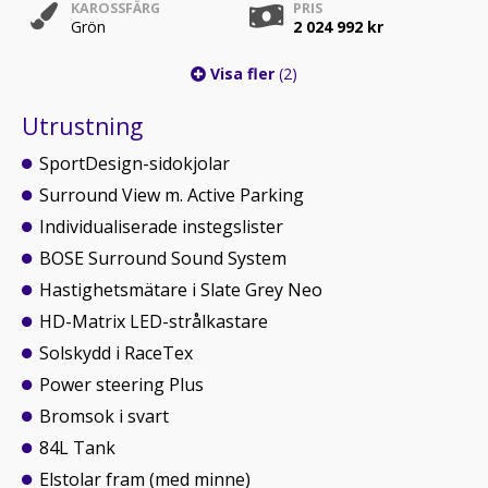
KAROSSFÄRG
PRIS
Grön
2 024 992 kr
Visa fler
(2)
Utrustning
SportDesign-sidokjolar
Surround View m. Active Parking
Individualiserade instegslister
BOSE Surround Sound System
Hastighetsmätare i Slate Grey Neo
HD-Matrix LED-strålkastare
Solskydd i RaceTex
Power steering Plus
Bromsok i svart
84L Tank
Elstolar fram (med minne)