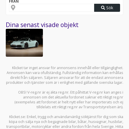
FRÅN
Sök
Dina senast visade objekt
Klicket tar inget ansvar för annonsens innehåll eller tillgänglighet.
Annonsen kan vara ofullständig. Fullständig information kan erhållas
direkt från säljaren. Säljaren ansvarar för att de endast annonsera
produkter och tjänster som är i enlighet med gällande svenska lagar.
OBS! V-reg.nr är ej äkta reg.nr. Ett påhittat V-reg.nr kan anges i
annonsen om det aktuella fordonet saknar ett riktigt reg.nr
(exempelvis att fordonet är helt nytt eller har importerats och ej
tilldelats ett riktigt reg.nr av Transportstyrelsen än).
Klicket.se
: Enkel, trygg och användarvänlig söktjänst för dig som ska
köpa och sälja
nya och begagnade bilar
,
båtar
,
husvagnar
,
husbilar
,
transportbilar
,
motorcyklar
eller andra fordon från hela Sverige. Hitta