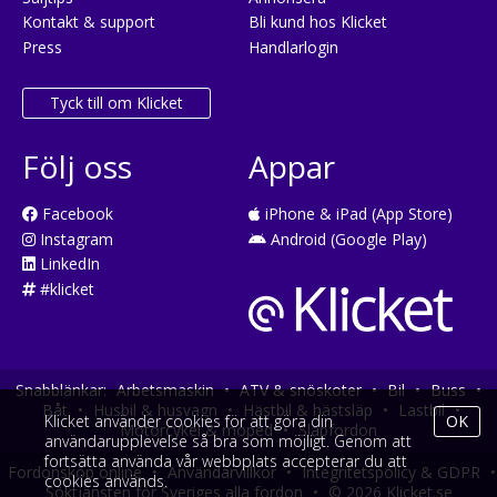
Kontakt & support
Bli kund hos Klicket
Press
Handlarlogin
Tyck till om Klicket
Följ oss
Appar
Facebook
iPhone & iPad (App Store)
Instagram
Android (Google Play)
LinkedIn
#klicket
Snabblänkar:
Arbetsmaskin
•
ATV & snöskoter
•
Bil
•
Buss
•
Båt
•
Husbil & husvagn
•
Hästbil & hästsläp
•
Lastbil
•
Klicket använder cookies för att göra din
OK
Motorcykel & moped
•
Släpfordon
användarupplevelse så bra som möjligt. Genom att
fortsätta använda vår webbplats accepterar du att
Fordonsköp online
•
Användarvillkor
•
Integritetspolicy & GDPR
•
cookies används.
Söktjänsten för Sveriges alla fordon
•
© 2026 Klicket.se