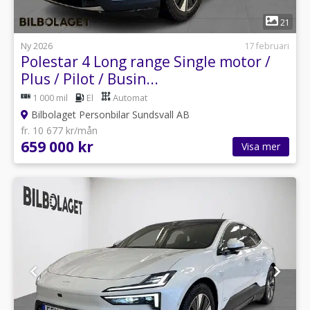
1
21
Ny 2026
17 februari
Polestar 4 Long range Single motor /
Plus / Pilot / Busin...
1 000 mil
El
Automat
Bilbolaget Personbilar Sundsvall AB
fr. 10 677 kr/mån
659 000 kr
Visa mer