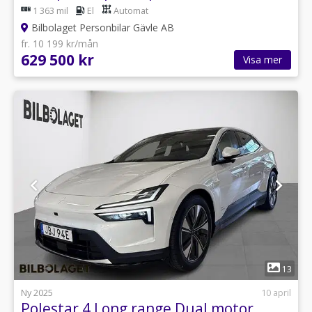
1 363 mil
El
Automat
Bilbolaget Personbilar Gävle AB
fr. 10 199 kr/mån
629 500 kr
Visa mer
1
13
Ny 2025
10 april
Polestar 4 Long range Dual motor