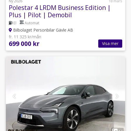
Ny 2026
18 mars
Polestar 4 LRDM Business Edition |
Plus | Pilot | Demobil
El
Automat
Bilbolaget Personbilar Gävle AB
fr. 11 325 kr/mån
699 000 kr
Visa mer
1