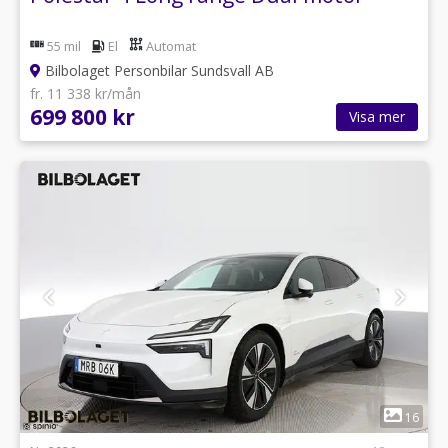
55 mil
El
Automat
Bilbolaget Personbilar Sundsvall AB
fr. 11 338 kr/mån
699 800 kr
Visa mer
1
16