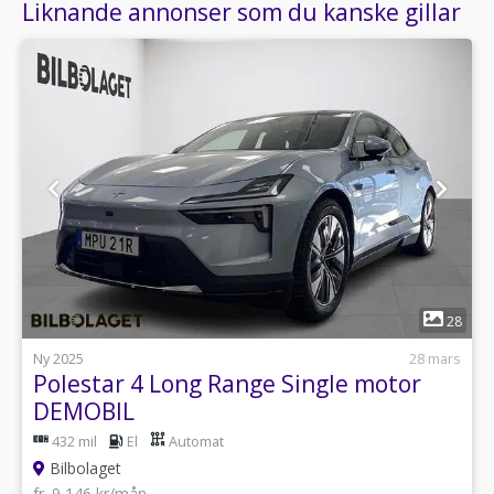
Liknande annonser som du kanske gillar
1
28
Ny 2025
28 mars
Polestar 4 Long Range Single motor
DEMOBIL
432 mil
El
Automat
Bilbolaget
fr. 9 146 kr/mån