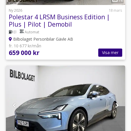
14
Ny 2026
18 mars
Polestar 4 LRSM Business Edition |
Plus | Pilot | Demobil
El
Automat
Bilbolaget Personbilar Gävle AB
fr. 10 677 kr/mån
659 000 kr
Visa mer