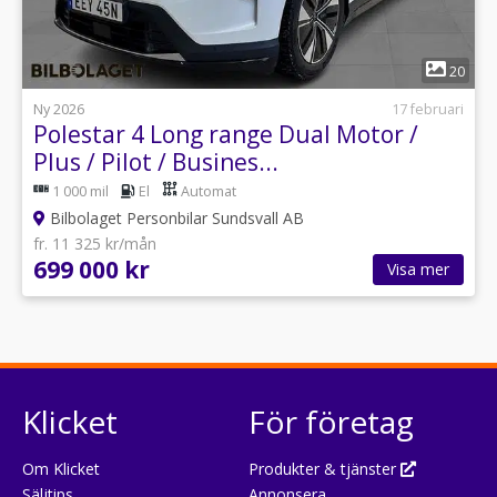
1
20
Ny 2026
17 februari
Polestar 4 Long range Dual Motor /
Plus / Pilot / Busines...
1 000 mil
El
Automat
Bilbolaget Personbilar Sundsvall AB
fr. 11 325 kr/mån
699 000 kr
Visa mer
Klicket
För företag
Om Klicket
Produkter & tjänster
Säljtips
Annonsera