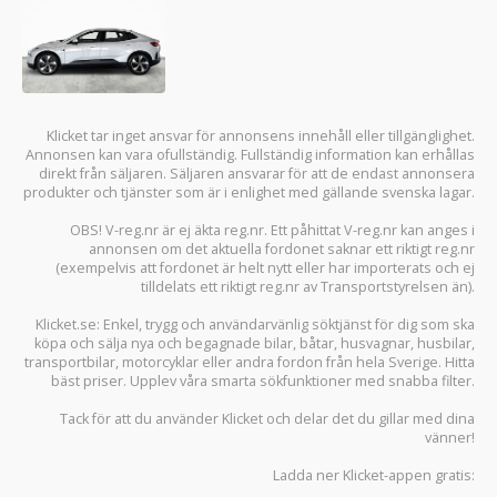
Klicket tar inget ansvar för annonsens innehåll eller tillgänglighet.
Annonsen kan vara ofullständig. Fullständig information kan erhållas
direkt från säljaren. Säljaren ansvarar för att de endast annonsera
produkter och tjänster som är i enlighet med gällande svenska lagar.
OBS! V-reg.nr är ej äkta reg.nr. Ett påhittat V-reg.nr kan anges i
annonsen om det aktuella fordonet saknar ett riktigt reg.nr
(exempelvis att fordonet är helt nytt eller har importerats och ej
tilldelats ett riktigt reg.nr av Transportstyrelsen än).
Klicket.se
: Enkel, trygg och användarvänlig söktjänst för dig som ska
köpa och sälja
nya och begagnade bilar
,
båtar
,
husvagnar
,
husbilar
,
transportbilar
,
motorcyklar
eller andra fordon från hela Sverige. Hitta
bäst priser. Upplev våra smarta sökfunktioner med snabba filter.
Tack för att du använder
Klicket
och delar det du gillar med dina
vänner!
Ladda ner
Klicket-appen
gratis: