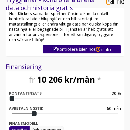
data och historia gratis
Hos Klickets samarbetspartner Car.info kan du enkelt
kontrollera både biluppgifter och bilhistorik (t.ex.
mätarställning) eller andra viktiga data när du ska köpa din
nästa nya eller begagnade bil. Tjänsten är helt gratis att
använda för privatpersoner - för ett smidigare, tryggare
och säkrare bilköp!
Kontrollera bilen hos
Finansiering
fr
10 206
kr/mån
*
20
%
KONTANTINSATS
60
mån
AVBETALNINGSTID
FINANSMODELL
Annuitet
Rak amortering