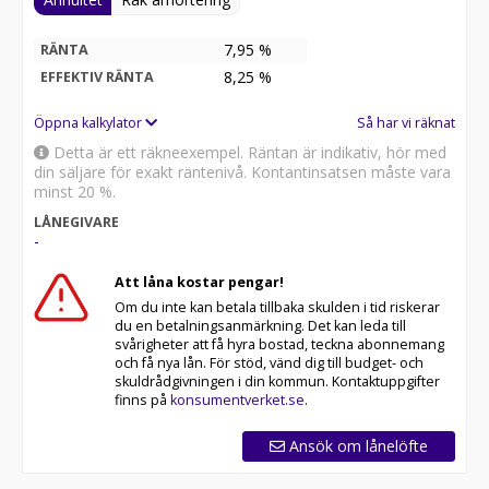
7,95 %
RÄNTA
8,25
%
EFFEKTIV RÄNTA
Öppna kalkylator
Så har vi räknat
Detta är ett räkneexempel. Räntan är indikativ, hör med
din säljare för exakt räntenivå. Kontantinsatsen måste vara
minst 20 %.
LÅNEGIVARE
-
Att låna kostar pengar!
Om du inte kan betala tillbaka skulden i tid riskerar
du en betalningsanmärkning. Det kan leda till
svårigheter att få hyra bostad, teckna abonnemang
och få nya lån. För stöd, vänd dig till budget- och
skuldrådgivningen i din kommun. Kontaktuppgifter
finns på
konsumentverket.se
.
Ansök om lånelöfte