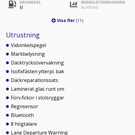
DRIVMEDEL
BRÄNSLEFÖRBRUKNING
El
BLANDAD
Visa fler
(11)
Utrustning
Vidvinkelspegel
Markbelysning
Däcktrycksövervakning
Isofixfästen ytterpl. bak
Däckreparationssats
Laminerat glas runt om
Förv.fickor i stolsryggar
Regnsensor
Bluetooth
8 högtalare
Lane Departure Warning