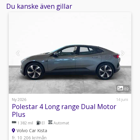
Du kanske även gillar
1
9
89
i
Ny 2026
14 juni
Polestar 4 Long range Dual Motor
Plus
1 382 mil
El
Automat
Volvo Car Kista
fr. 10 206 kr/mån