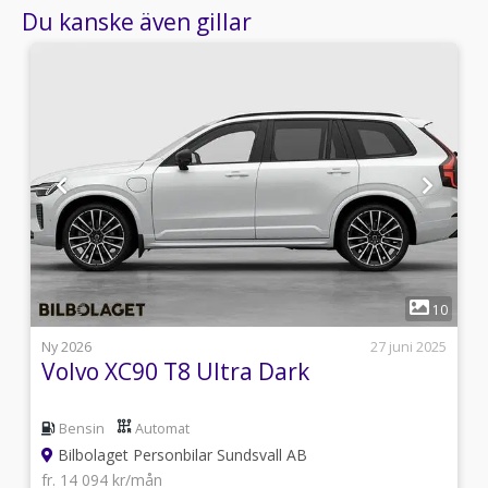
Du kanske även gillar
1
0
10
i
Ny 2026
27 juni 2025
Volvo XC90 T8 Ultra Dark
Bensin
Automat
Bilbolaget Personbilar Sundsvall AB
fr. 14 094 kr/mån