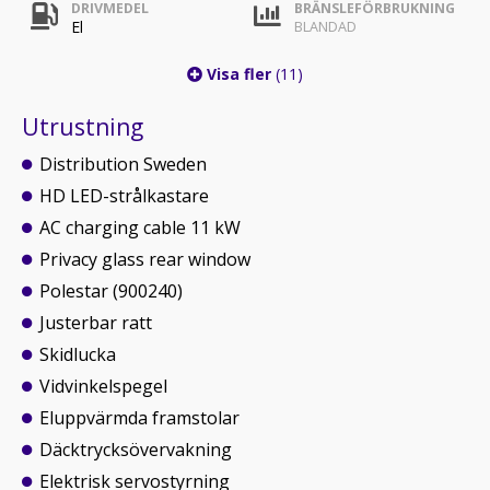
DRIVMEDEL
BRÄNSLEFÖRBRUKNING
El
BLANDAD
Visa fler
(11)
Utrustning
Distribution Sweden
HD LED-strålkastare
AC charging cable 11 kW
Privacy glass rear window
Polestar (900240)
Justerbar ratt
Skidlucka
Vidvinkelspegel
Eluppvärmda framstolar
Däcktrycksövervakning
Elektrisk servostyrning