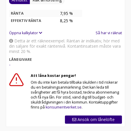
7,95 %
RÄNTA
8,25
%
EFFEKTIV RÄNTA
Öppna kalkylator
Så har vi räknat
Detta är ett räkneexempel. Räntan är indikativ, hör med
din säljare för exakt räntenivå. Kontantinsatsen måste vara
minst 20 %.
LÅNEGIVARE
-
Att låna kostar pengar!
Om du inte kan betala tillbaka skulden i tid riskerar
du en betalningsanmärkning. Det kan leda till
svårigheter att få hyra bostad, teckna abonnemang
och få nya lån. För stöd, vänd dig till budget- och
skuldrådgivningen i din kommun. Kontaktuppgifter
finns på
konsumentverket.se
.
Ansök om lånelöfte