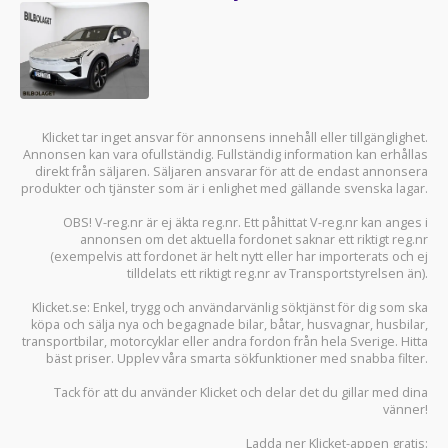
Klicket tar inget ansvar för annonsens innehåll eller tillgänglighet.
Annonsen kan vara ofullständig. Fullständig information kan erhållas
direkt från säljaren. Säljaren ansvarar för att de endast annonsera
produkter och tjänster som är i enlighet med gällande svenska lagar.
OBS! V-reg.nr är ej äkta reg.nr. Ett påhittat V-reg.nr kan anges i
annonsen om det aktuella fordonet saknar ett riktigt reg.nr
(exempelvis att fordonet är helt nytt eller har importerats och ej
tilldelats ett riktigt reg.nr av Transportstyrelsen än).
Klicket.se
: Enkel, trygg och användarvänlig söktjänst för dig som ska
köpa och sälja
nya och begagnade bilar
,
båtar
,
husvagnar
,
husbilar
,
transportbilar
,
motorcyklar
eller andra fordon från hela Sverige. Hitta
bäst priser. Upplev våra smarta sökfunktioner med snabba filter.
Tack för att du använder
Klicket
och delar det du gillar med dina
vänner!
Ladda ner
Klicket-appen
gratis: