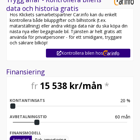
data och historia gratis
Hos Klickets samarbetspartner Car.info kan du enkelt
kontrollera både biluppgifter och bilhistorik (t.ex.
mätarställning) eller andra viktiga data när du ska köpa din
nästa nya eller begagnade bil. Tjänsten är helt gratis att
använda för privatpersoner - för ett smidigare, tryggare
och säkrare bilköp!
Kontrollera bilen hos
Finansiering
fr
15 538
kr/mån
*
20
%
KONTANTINSATS
60
mån
AVBETALNINGSTID
FINANSMODELL
Annuitet
Rak amortering