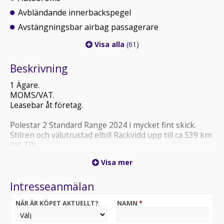
Avbländande innerbackspegel
Avstängningsbar airbag passagerare
Visa alla
(61)
Beskrivning
1 Ägare.
MOMS/VAT.
Leasebar åt företag.
Polestar 2 Standard Range 2024 i mycket fint skick.
Stilren och välutrustad elbil! Räckvidd upp till ca 539 km
(WLTP).
Visa mer
* VÄNLIGEN HÅLL UTKIK I ER SKRÄPPOST VID
MEJLKONTAKT *
Intresseanmälan
Kontakta oss för mer information!
NÄR ÄR KÖPET AKTUELLT?
NAMN
*
Vi erbjuder montering av dragkrok på samtliga bilar