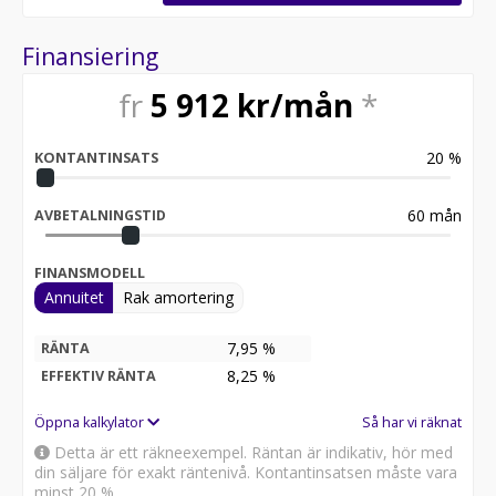
Finansiering
fr
5 912
kr/mån
*
20
%
KONTANTINSATS
60
mån
AVBETALNINGSTID
FINANSMODELL
Annuitet
Rak amortering
7,95 %
RÄNTA
8,25
%
EFFEKTIV RÄNTA
Öppna kalkylator
Så har vi räknat
Detta är ett räkneexempel. Räntan är indikativ, hör med
din säljare för exakt räntenivå. Kontantinsatsen måste vara
minst 20 %.