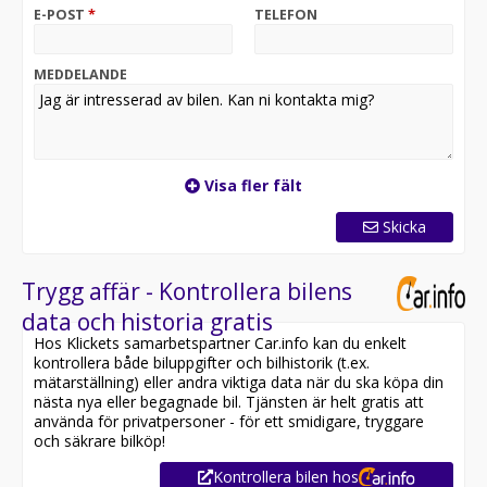
fast/avtagbar.
E-POST
*
TELEFON
Vill du ha tonade rutor? Vi erbjuder professionell
montering av solfilm för samtliga bilar.
Solfilm ger ett snyggare utseende, minskar insyn,
MEDDELANDE
skyddar mot UV-Strålning och hjälper till att hålla
kupén svalare under varma dagar.
Välkommen till A&A Bilmäklarna – Utsedda till en av
Sveriges Top 10 bilhandlare enligt Reco 2025 & 2026!
Visa fler fält
Kontakta oss redan idag för att boka en provkörning
och hitta bilen som passar just dig.
Skicka
Vi erbjuder förmånlig finansiering anpassad efter dina
behov och tar gärna din bil i inbyte. Alla våra fordon
Trygg affär - Kontrollera bilens
genomgår en noggrann kontroll innan försäljning, och
data och historia gratis
för din trygghet erbjuder vi garanti via Svensk
Hos Klickets samarbetspartner Car.info kan du enkelt
Bilhandelsförsäkring – upp till 36 månader.
kontrollera både biluppgifter och bilhistorik (t.ex.
Vi köper även in bilar – ring eller mejla oss för en
mätarställning) eller andra viktiga data när du ska köpa din
kostnadsfri värdering.
nästa nya eller begagnade bil. Tjänsten är helt gratis att
använda för privatpersoner - för ett smidigare, tryggare
A&A Bilmäklarna, Fjärås Industriväg 37, 439 74 Fjärås,
och säkrare bilköp!
(Administrationsavgift om 995 kr tillkommer vid köp.)
Kontrollera bilen hos