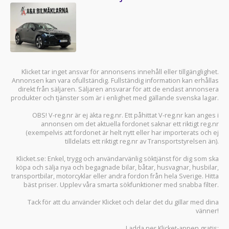
Klicket tar inget ansvar för annonsens innehåll eller tillgänglighet.
Annonsen kan vara ofullständig. Fullständig information kan erhållas
direkt från säljaren. Säljaren ansvarar för att de endast annonsera
produkter och tjänster som är i enlighet med gällande svenska lagar.
OBS! V-reg.nr är ej äkta reg.nr. Ett påhittat V-reg.nr kan anges i
annonsen om det aktuella fordonet saknar ett riktigt reg.nr
(exempelvis att fordonet är helt nytt eller har importerats och ej
tilldelats ett riktigt reg.nr av Transportstyrelsen än).
Klicket.se
: Enkel, trygg och användarvänlig söktjänst för dig som ska
köpa och sälja
nya och begagnade bilar
,
båtar
,
husvagnar
,
husbilar
,
transportbilar
,
motorcyklar
eller andra fordon från hela Sverige. Hitta
bäst priser. Upplev våra smarta sökfunktioner med snabba filter.
Tack för att du använder
Klicket
och delar det du gillar med dina
vänner!
Ladda ner
Klicket-appen
gratis: