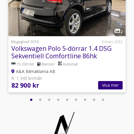
1
4
2
i
Begagnad 2010
9 mars 2022
Volkswagen Polo 5-dörrar 1.4 DSG
Sekventiell Comfortline 86hk
15 200 mil
Bensin
Automat
A&A Bilmäklarna AB
fr. 1 343 kr/mån
82 900 kr
Visa mer