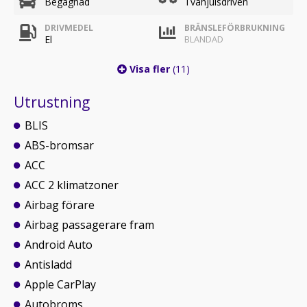
Begagnad
Tvåhjulsdriven
DRIVMEDEL
BRÄNSLEFÖRBRUKNING
El
BLANDAD
Visa fler
(11)
Utrustning
BLIS
ABS-bromsar
ACC
ACC 2 klimatzoner
Airbag förare
Airbag passagerare fram
Android Auto
Antisladd
Apple CarPlay
Autobroms