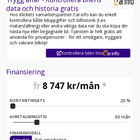
data och historia gratis
Hos Klickets samarbetspartner Car.info kan du enkelt
kontrollera både biluppgifter och bilhistorik (t.ex.
mätarställning) eller andra viktiga data när du ska köpa din
nästa nya eller begagnade bil. Tjänsten är helt gratis att
använda för privatpersoner - för ett smidigare, tryggare
och säkrare bilköp!
Kontrollera bilen hos
Finansiering
fr
8 747
kr/mån
*
20
%
KONTANTINSATS
60
mån
AVBETALNINGSTID
FINANSMODELL
Annuitet
Rak amortering