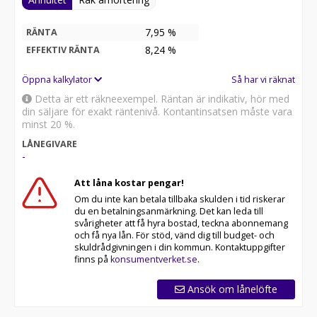
7,95 %
RÄNTA
8,24
%
EFFEKTIV RÄNTA
Öppna kalkylator
Så har vi räknat
Detta är ett räkneexempel. Räntan är indikativ, hör med
din säljare för exakt räntenivå. Kontantinsatsen måste vara
minst 20 %.
LÅNEGIVARE
-
Att låna kostar pengar!
Om du inte kan betala tillbaka skulden i tid riskerar
du en betalningsanmärkning. Det kan leda till
svårigheter att få hyra bostad, teckna abonnemang
och få nya lån. För stöd, vänd dig till budget- och
skuldrådgivningen i din kommun. Kontaktuppgifter
finns på
konsumentverket.se
.
Ansök om lånelöfte