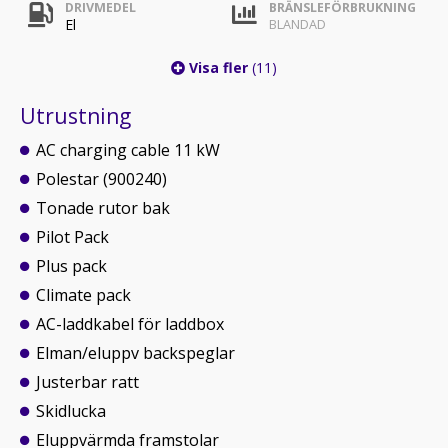
DRIVMEDEL
BRÄNSLEFÖRBRUKNING
El
BLANDAD
Visa fler
(11)
Utrustning
AC charging cable 11 kW
Polestar (900240)
Tonade rutor bak
Pilot Pack
Plus pack
Climate pack
AC-laddkabel för laddbox
Elman/eluppv backspeglar
Justerbar ratt
Skidlucka
Eluppvärmda framstolar