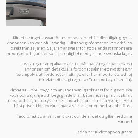
Klicket tar inget ansvar för annonsens innehåll eller tillgänglighet.
Annonsen kan vara ofullständig. Fullständig information kan erhållas
direkt från säljaren. Säljaren ansvarar för att de endast annonsera
produkter och tjänster som är i enlighet med gällande svenska lagar.
OBS! V-reg.nr är ej äkta reg.nr. Ett påhittat V-reg.nr kan anges i
annonsen om det aktuella fordonet saknar ett riktigt reg.nr
(exempelvis att fordonet är helt nytt eller har importerats och ej
tilldelats ett riktigt reg.nr av Transportstyrelsen än).
Klicket.se
: Enkel, trygg och användarvänlig söktjänst för dig som ska
köpa och sälja
nya och begagnade bilar
,
båtar
,
husvagnar
,
husbilar
,
transportbilar
,
motorcyklar
eller andra fordon från hela Sverige. Hitta
bäst priser. Upplev våra smarta sökfunktioner med snabba filter.
Tack för att du använder
Klicket
och delar det du gillar med dina
vänner!
Ladda ner
Klicket-appen
gratis: