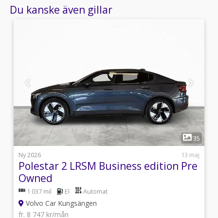
Du kanske även gillar
1
5
35
i
Ny 2026
13 maj
Polestar 2 LRSM Business edition Pre
Owned
1 037 mil
El
Automat
Volvo Car Kungsängen
fr. 8 747 kr/mån