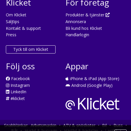
Klicket
För företag
Om Klicket
Produkter & tjänster
Säljtips
Annonsera
Kontakt & support
Bli kund hos Klicket
Press
Handlarlogin
Tyck till om Klicket
Följ oss
Appar
Facebook
iPhone & iPad (App Store)
Instagram
Android (Google Play)
LinkedIn
#klicket
Snabblänkar:
Arbetsmaskin
•
ATV & snöskoter
•
Bil
•
Buss
•
Båt
•
Husbil & husvagn
•
Hästbil & hästsläp
•
Lastbil
•