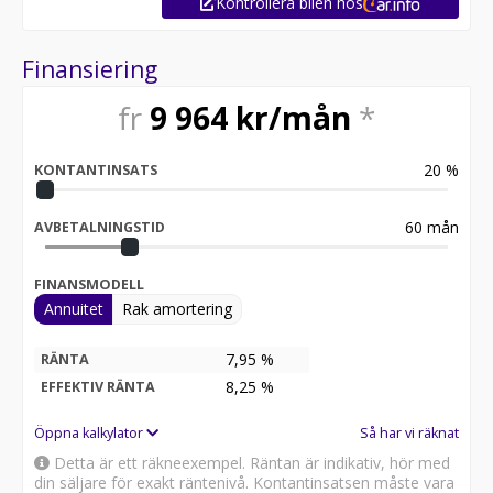
Kontrollera bilen hos
Finansiering
fr
9 964
kr/mån
*
20
%
KONTANTINSATS
60
mån
AVBETALNINGSTID
FINANSMODELL
Annuitet
Rak amortering
7,95 %
RÄNTA
8,25
%
EFFEKTIV RÄNTA
Öppna kalkylator
Så har vi räknat
Detta är ett räkneexempel. Räntan är indikativ, hör med
din säljare för exakt räntenivå. Kontantinsatsen måste vara