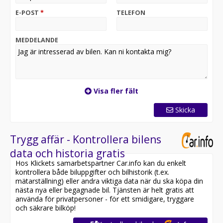
• Bowers & Wilkins
E-POST
*
TELEFON
• Pixel-Led strålkastare
MEDDELANDE
Företagsleasing från 5659kr/månad exkl.moms
Vinterhjul
1500mil/år
Visa fler fält
36 månader
Skicka
Rörligt ränta
Trygg affär - Kontrollera bilens
0kr kontantinsats
data och historia gratis
Hos Klickets samarbetspartner Car.info kan du enkelt
För mer information eller bokning av provkörning är du
kontrollera både biluppgifter och bilhistorik (t.ex.
välkommen att höra av dig till oss
mätarställning) eller andra viktiga data när du ska köpa din
nästa nya eller begagnade bil. Tjänsten är helt gratis att
använda för privatpersoner - för ett smidigare, tryggare
och säkrare bilköp!