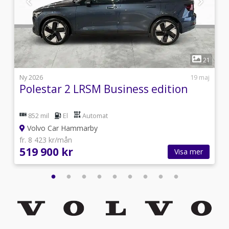
1
1
21
0
Ny 2026
19 maj
Polestar 2 LRSM Business edition
852 mil
El
Automat
Volvo Car Hammarby
fr. 8 423 kr/mån
519 900 kr
Visa mer