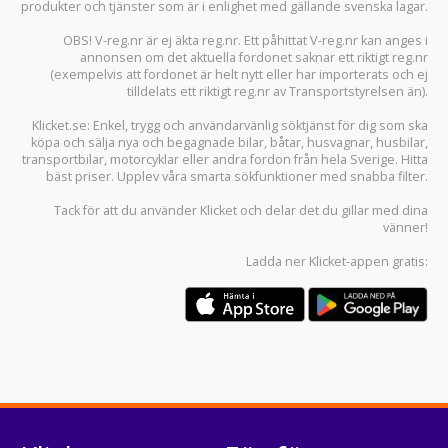
produkter och tjänster som är i enlighet med gällande svenska lagar.
OBS! V-reg.nr är ej äkta reg.nr. Ett påhittat V-reg.nr kan anges i
annonsen om det aktuella fordonet saknar ett riktigt reg.nr
(exempelvis att fordonet är helt nytt eller har importerats och ej
tilldelats ett riktigt reg.nr av Transportstyrelsen än).
Klicket.se
: Enkel, trygg och användarvänlig söktjänst för dig som ska
köpa och sälja
nya och begagnade bilar
,
båtar
,
husvagnar
,
husbilar
,
transportbilar
,
motorcyklar
eller andra fordon från hela Sverige. Hitta
bäst priser. Upplev våra smarta sökfunktioner med snabba filter.
Tack för att du använder
Klicket
och delar det du gillar med dina
vänner!
Ladda ner
Klicket-appen
gratis: