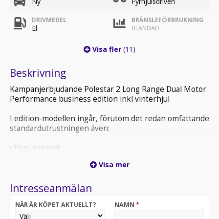
Ny
Fyrhjulsdriven
DRIVMEDEL
BRÄNSLEFÖRBRUKNING
El
BLANDAD
Visa fler
(11)
Beskrivning
Kampanjerbjudande Polestar 2 Long Range Dual Motor
Performance business edition inkl vinterhjul
I edition-modellen ingår, förutom det redan omfattande
standardutrustningen även:
• Plus-paketet
Visa mer
• Pilot-paketet
Intresseanmälan
• Climate-paket
NÄR ÄR KÖPET AKTUELLT?
NAMN
*
• Performance-paket