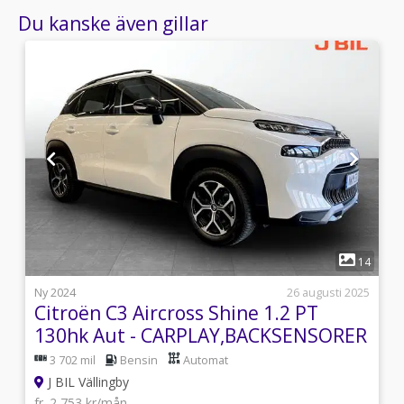
Du kanske även gillar
1
5
14
i
Ny 2024
26 augusti 2025
Citroën C3 Aircross Shine 1.2 PT
130hk Aut - CARPLAY,BACKSENSORER
3 702 mil
Bensin
Automat
J BIL Vällingby
fr. 2 753 kr/mån