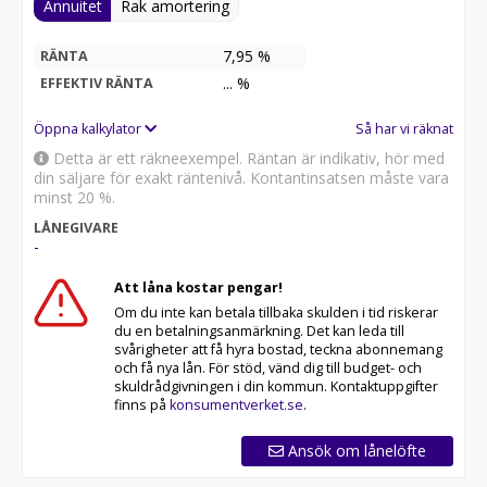
Annuitet
Rak amortering
7,95 %
RÄNTA
...
%
EFFEKTIV RÄNTA
Öppna kalkylator
Så har vi räknat
Detta är ett räkneexempel. Räntan är indikativ, hör med
din säljare för exakt räntenivå. Kontantinsatsen måste vara
minst 20 %.
LÅNEGIVARE
-
Att låna kostar pengar!
Om du inte kan betala tillbaka skulden i tid riskerar
du en betalningsanmärkning. Det kan leda till
svårigheter att få hyra bostad, teckna abonnemang
och få nya lån. För stöd, vänd dig till budget- och
skuldrådgivningen i din kommun. Kontaktuppgifter
finns på
konsumentverket.se
.
Ansök om lånelöfte