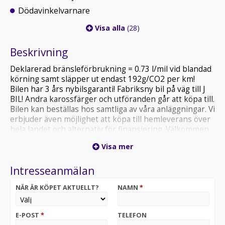
Dödavinkelvarnare
Visa alla
(28)
Beskrivning
Deklarerad bränsleförbrukning = 0.73 l/mil vid blandad
körning samt släpper ut endast 192g/CO2 per km!
Bilen har 3 års nybilsgaranti! Fabriksny bil på väg till J
BIL! Andra karossfärger och utföranden går att köpa till.
Bilen kan beställas hos samtliga av våra anläggningar. Vi
erbjuder även möjlighet att köpa till hemleverans över
hela landet och alternativ för finansiering. Välkommen
att kontakta våra säljare för priser samt
Visa mer
leveransinformation. OBS! Bilen på bilden är ett
visningsexempel och kan skilja sig från din faktiska
Intresseanmälan
konfiguration.
NÄR ÄR KÖPET AKTUELLT?
NAMN
*
E-POST
*
TELEFON