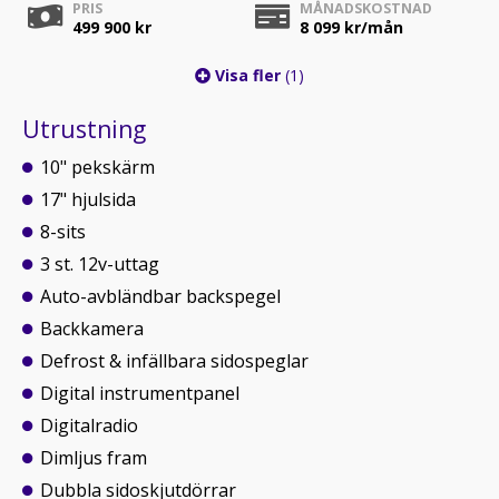
PRIS
MÅNADSKOSTNAD
499 900 kr
8 099
kr/mån
Visa fler
(1)
Utrustning
10" pekskärm
17" hjulsida
8-sits
3 st. 12v-uttag
Auto-avbländbar backspegel
Backkamera
Defrost & infällbara sidospeglar
Digital instrumentpanel
Digitalradio
Dimljus fram
Dubbla sidoskjutdörrar