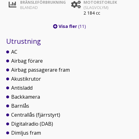
BRÄNSLEFÖRBRUKNING
MOTORSTORLEK
BLANDAD
(SLAGVOLYM)
2 184 cc
Visa fler
(11)
Utrustning
AC
Airbag förare
Airbag passagerare fram
Akustikrutor
Antisladd
Backkamera
Barnlås
Centrallås (fjärrstyrt)
Digitalradio (DAB)
Dimljus fram