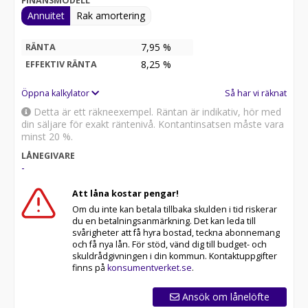
FINANSMODELL
Annuitet
Rak amortering
7,95 %
RÄNTA
8,25
%
EFFEKTIV RÄNTA
Öppna kalkylator
Så har vi räknat
Detta är ett räkneexempel. Räntan är indikativ, hör med
din säljare för exakt räntenivå. Kontantinsatsen måste vara
minst 20 %.
LÅNEGIVARE
-
Att låna kostar pengar!
Om du inte kan betala tillbaka skulden i tid riskerar
du en betalningsanmärkning. Det kan leda till
svårigheter att få hyra bostad, teckna abonnemang
och få nya lån. För stöd, vänd dig till budget- och
skuldrådgivningen i din kommun. Kontaktuppgifter
finns på
konsumentverket.se
.
Ansök om lånelöfte