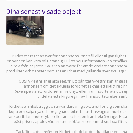
Dina senast visade objekt
Klicket tar inget ansvar för annonsens innehåll eller tillgänglighet.
Annonsen kan vara ofullständig. Fullständig information kan erhållas
direkt från säljaren. Säljaren ansvarar för att de endast annonsera
produkter och tjänster som är i enlighet med gällande svenska lagar.
OBS! V-reg.nr är ej äkta reg.nr. Ett påhittat V-reg.nr kan anges i
annonsen om det aktuella fordonet saknar ett riktigt reg.nr
(exempelvis att fordonet är helt nytt eller har importerats och ej
tilldelats ett riktigt reg.nr av Transportstyrelsen än).
Klicket.se
: Enkel, trygg och användarvänlig söktjänst för dig som ska
köpa och sälja
nya och begagnade bilar
,
båtar
,
husvagnar
,
husbilar
,
transportbilar
,
motorcyklar
eller andra fordon från hela Sverige. Hitta
bäst priser. Upplev våra smarta sökfunktioner med snabba filter.
Tack för att du använder
Klicket
och delar det du gillar med dina