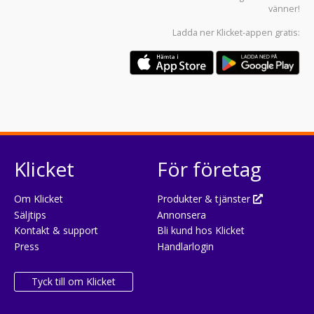
vänner!
Ladda ner
Klicket-appen
gratis:
Klicket
För företag
Om Klicket
Produkter & tjänster
Säljtips
Annonsera
Kontakt & support
Bli kund hos Klicket
Press
Handlarlogin
Tyck till om Klicket