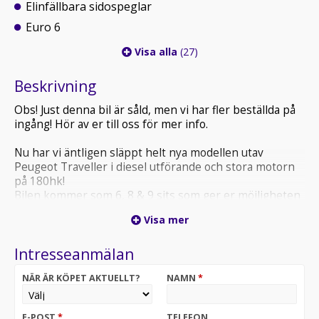
Elinfällbara sidospeglar
Euro 6
Visa alla
(27)
Beskrivning
Obs! Just denna bil är såld, men vi har fler beställda på
ingång! Hör av er till oss för mer info.
Nu har vi äntligen släppt helt nya modellen utav
Peugeot Traveller i diesel utförande och stora motorn
på 180hk!
Bilen kommer som 6, 8 & 9 sits som ger er möjligheten
till att antingen ha den som en fullstor 9 sits eller en
Visa mer
rymlig och bekväm 5 eller 6 sits med kaptenstolar &
rejält med packutrymme. Nyhet är att den även går att
Intresseanmälan
få med stolar vända mot varandra likt Multivan & V
klass.
NÄR ÄR KÖPET AKTUELLT?
NAMN
*
Utrustningsnivån på instegsmodellen active är riktigt
bra utrustad med bla: Backkamera, Backsensorer,
E-POST
*
TELEFON