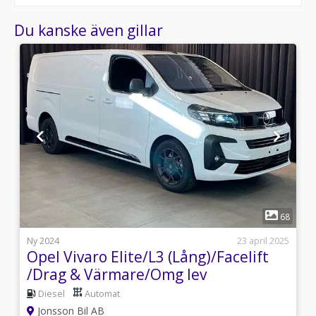
Du kanske även gillar
1
9
68
l
Ny 2024
23 april 2025
Opel Vivaro Elite/L3 (Lång)/Facelift
/Drag & Värmare/Omg lev
Diesel
Automat
Jonsson Bil AB